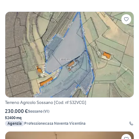
Terreno Agricolo Sossano [Cod. rif S32VCG]
230.000 €
Sossano
(
VI
)
52400 mq
Agenzia
Professionecasa Noventa Vicentina