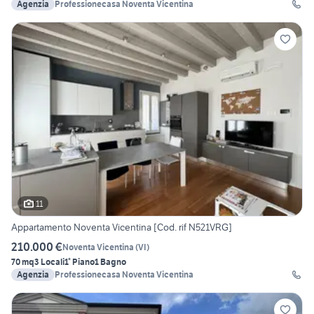
Agenzia
Professionecasa Noventa Vicentina
11
Appartamento Noventa Vicentina [Cod. rif N521VRG]
210.000 €
Noventa Vicentina
(
VI
)
70 mq
3 Locali
1° Piano
1 Bagno
Agenzia
Professionecasa Noventa Vicentina