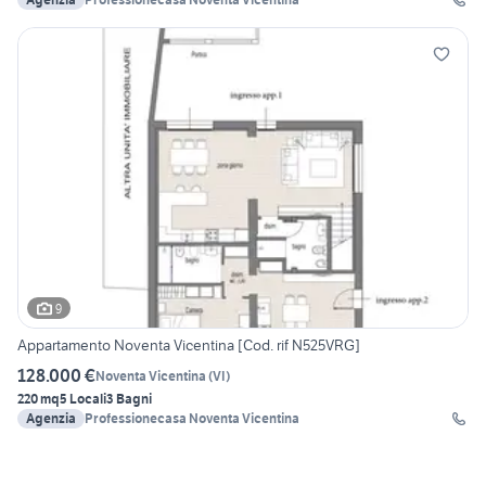
9
Appartamento Noventa Vicentina [Cod. rif N525VRG]
128.000 €
Noventa Vicentina
(
VI
)
220 mq
5 Locali
3 Bagni
Agenzia
Professionecasa Noventa Vicentina