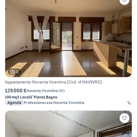
11
Appartamento Noventa Vicentina [Cod. rif N449VRG]
129.000 €
Noventa Vicentina
(
VI
)
100 mq
3 Locali
1° Piano
1 Bagno
Agenzia
Professionecasa Noventa Vicentina