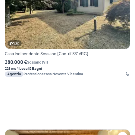
30
Casa Indipendente Sossano [Cod. rif S31VRG]
280.000 €
Sossano
(
VI
)
225 mq
4 Locali
2 Bagni
Agenzia
Professionecasa Noventa Vicentina