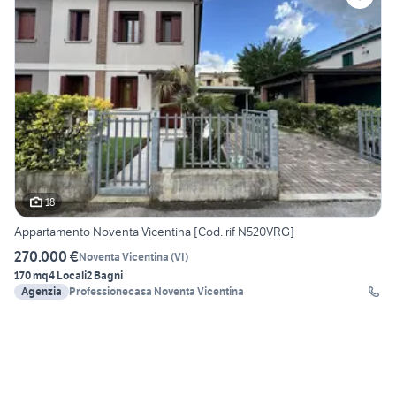
18
Appartamento Noventa Vicentina [Cod. rif N520VRG]
270.000 €
Noventa Vicentina
(
VI
)
170 mq
4 Locali
2 Bagni
Agenzia
Professionecasa Noventa Vicentina