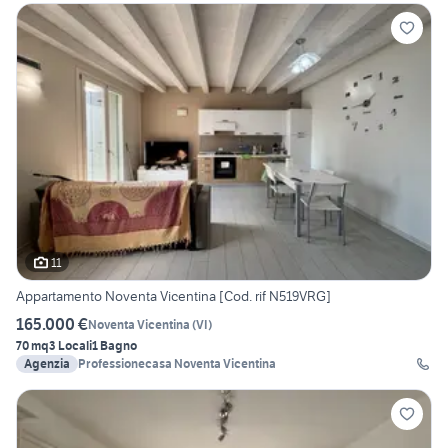
11
Appartamento Noventa Vicentina [Cod. rif N519VRG]
165.000 €
Noventa Vicentina
(
VI
)
70 mq
3 Locali
1 Bagno
Agenzia
Professionecasa Noventa Vicentina