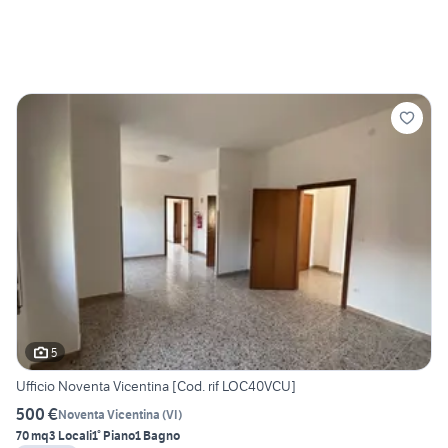
5
Ufficio Noventa Vicentina [Cod. rif LOC40VCU]
500 €
Noventa Vicentina
(
VI
)
70 mq
3 Locali
1° Piano
1 Bagno