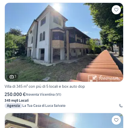
7
Villa di 345 m² con più di 5 locali e box auto dop
250.000 €
Noventa Vicentina
(
VI
)
345 mq
6 Locali
Agenzia
La Tua Casa di Luca Salvato