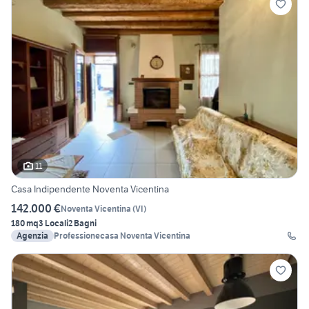
11
Casa Indipendente Noventa Vicentina
142.000 €
Noventa Vicentina
(
VI
)
180 mq
3 Locali
2 Bagni
Agenzia
Professionecasa Noventa Vicentina