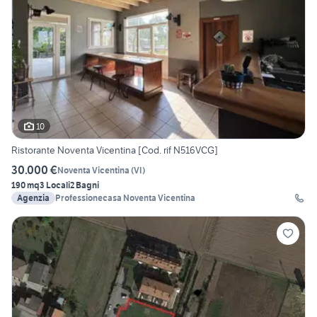
10
Ristorante Noventa Vicentina [Cod. rif N516VCG]
30.000 €
Noventa Vicentina
(
VI
)
190 mq
3 Locali
2 Bagni
Agenzia
Professionecasa Noventa Vicentina