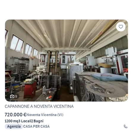
9
CAPANNONE A NOVENTA VICENTINA
720.000 €
Noventa Vicentina
(
VI
)
1200 mq
3 Locali
2 Bagni
Agenzia
CASA PER CASA