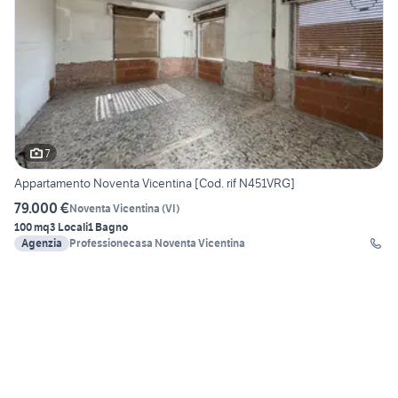
7
Appartamento Noventa Vicentina [Cod. rif N451VRG]
79.000 €
Noventa Vicentina
(
VI
)
100 mq
3 Locali
1 Bagno
Agenzia
Professionecasa Noventa Vicentina