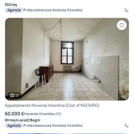
550 mq
Agenzia
Professionecasa Noventa Vicentina
10
Appartamento Noventa Vicentina [Cod. rif N523VRG]
60.000 €
Noventa Vicentina
(
VI
)
90 mq
4 Locali
2 Bagni
Agenzia
Professionecasa Noventa Vicentina