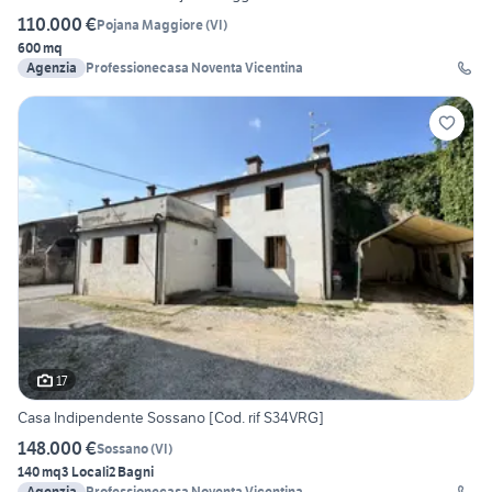
110.000 €
Pojana Maggiore
(
VI
)
600 mq
Agenzia
Professionecasa Noventa Vicentina
17
Casa Indipendente Sossano [Cod. rif S34VRG]
148.000 €
Sossano
(
VI
)
140 mq
3 Locali
2 Bagni
Agenzia
Professionecasa Noventa Vicentina