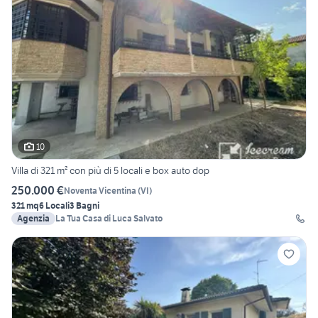
10
Villa di 321 m² con più di 5 locali e box auto dop
250.000 €
Noventa Vicentina
(
VI
)
321 mq
6 Locali
3 Bagni
Agenzia
La Tua Casa di Luca Salvato