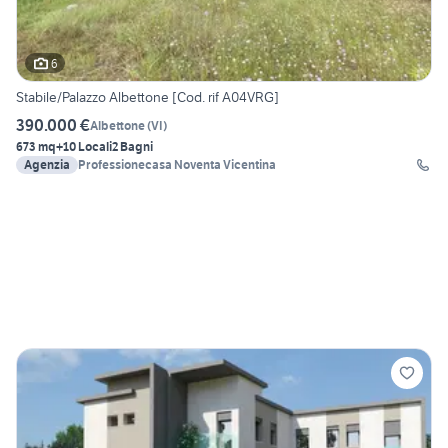
6
Stabile/Palazzo Albettone [Cod. rif A04VRG]
390.000 €
Albettone
(
VI
)
673 mq
+10 Locali
2 Bagni
Agenzia
Professionecasa Noventa Vicentina