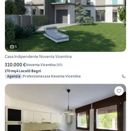
5
Casa Indipendente Noventa Vicentina
310.000 €
Noventa Vicentina
(
VI
)
170 mq
4 Locali
3 Bagni
Agenzia
Professionecasa Noventa Vicentina