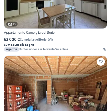
10
Appartamento Campiglia dei Berici
63.000 €
Campiglia dei Berici
(
VI
)
60 mq
2 Locali
1 Bagno
Agenzia
Professionecasa Noventa Vicentina