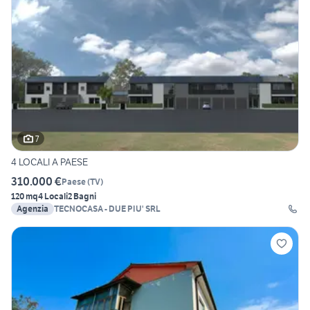
7
4 LOCALI A PAESE
310.000 €
Paese
(
TV
)
120 mq
4 Locali
2 Bagni
Agenzia
TECNOCASA - DUE PIU' SRL