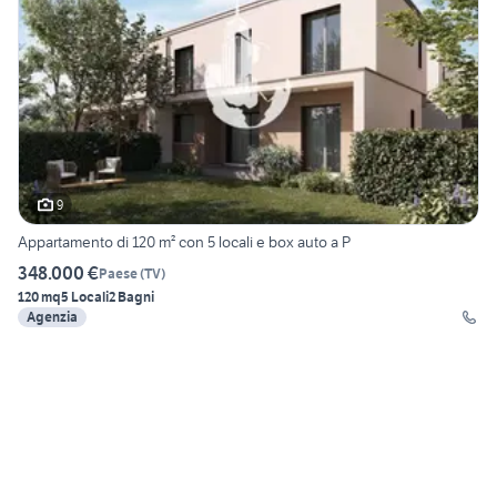
9
Appartamento di 120 m² con 5 locali e box auto a P
348.000 €
Paese
(
TV
)
120 mq
5 Locali
2 Bagni
Agenzia