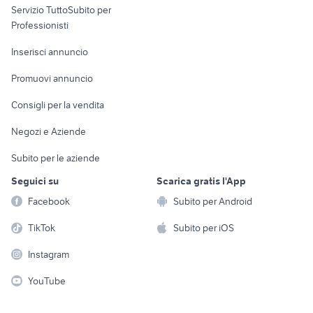
Servizio TuttoSubito per
persona
Informatica
Animali
Professionisti
Arredamento e
Console e
Accessori per
Casalinghi
Inserisci annuncio
Videogiochi
animali
Elettrodomestici
Promuovi annuncio
Audio/Video
Musica e Film
Giardino e Fai da te
Consigli per la vendita
Fotografia
Libri e Riviste
Abbigliamento e
Negozi e Aziende
Telefonia
Strumenti Musicali
Accessori
Subito per le aziende
Sports
Tutto per i bambini
Seguici su
Scarica gratis l'App
Biciclette
Facebook
Subito per Android
Collezionismo
TikTok
Subito per iOS
Instagram
YouTube