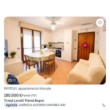
20
Rif.PE14| appartamento trilocale
180.000 €
Paese
(
TV
)
72 mq
3 Locali
1° Piano
1 Bagno
Agenzia
AGENZIA ACCORDI IMMOBILIARI