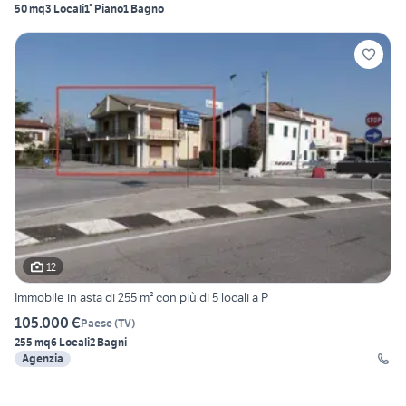
50 mq
3 Locali
1° Piano
1 Bagno
12
Immobile in asta di 255 m² con più di 5 locali a P
105.000 €
Paese
(
TV
)
255 mq
6 Locali
2 Bagni
Agenzia