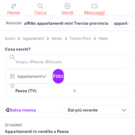
Home
Cerca
Vendi
Messaggi
affitto appartamenti mini Treviso provincia
appartamen
Ricerche
Subito
Appartamenti
Veneto
Treviso (Prov)
Paese
Cosa cerchi?
Filtri
Appartamenti
Salva ricerca
Dal più recente
12 risultati
Appartamenti in vendita a Paese