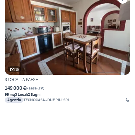
16
3 LOCALI A PAESE
149.000 €
Paese
(
TV
)
95 mq
3 Locali
2 Bagni
Agenzia
TECNOCASA - DUE PIU' SRL