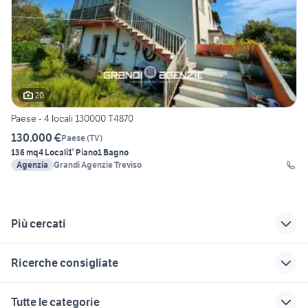
20
Paese - 4 locali 130000 T4870
130.000 €
Paese
(
TV
)
136 mq
4 Locali
1° Piano
1 Bagno
Agenzia
Grandi Agenzie Treviso
Più cercati
Correlati
Richerche simili
Suggerimenti
Ricerche consigliate
case in vendita
vendita
affitto appartamenti
preganziol
appartamenti quinto
Castel dAzzano
case in vendita terracina
affitti carmagnola privati
Tutte le categorie
di treviso Veneto
appartamenti
appartamenti in