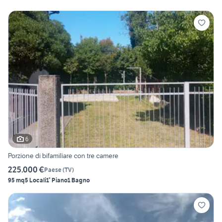
6
Porzione di bifamiliare con tre camere
225.000 €
Paese
(
TV
)
95 mq
5 Locali
1° Piano
1 Bagno