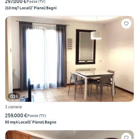
297.000 €
Paese
(
TV
)
210 mq
7 Locali
2° Piano
2 Bagni
6
3 camere
259.000 €
Paese
(
TV
)
95 mq
4 Locali
1° Piano
1 Bagno