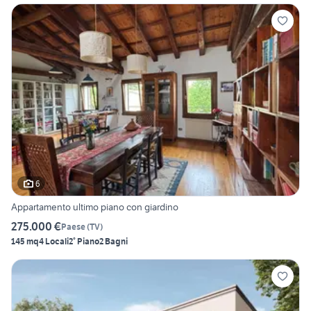
6
Appartamento ultimo piano con giardino
275.000 €
Paese
(
TV
)
145 mq
4 Locali
2° Piano
2 Bagni