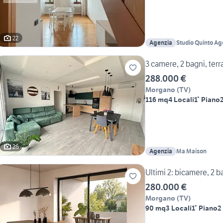
22
Agenzia
Studio Quinto Ag
3 camere, 2 bagni, terr
288.000 €
Morgano
(
TV
)
116 mq
4 Locali
1° Piano
26
Agenzia
Ma Maison
Ultimi 2: bicamere, 2 
280.000 €
Morgano
(
TV
)
90 mq
3 Locali
1° Piano
2