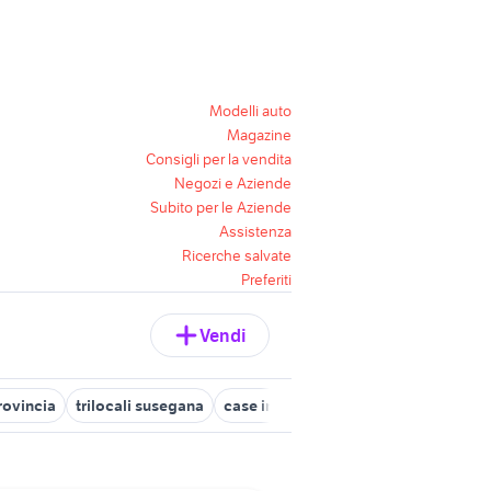
Modelli auto
Magazine
Consigli per la vendita
Negozi e Aziende
Subito per le Aziende
Assistenza
Ricerche salvate
Preferiti
Vendi
rovincia
trilocali susegana
case in vendita carbonera
appartam