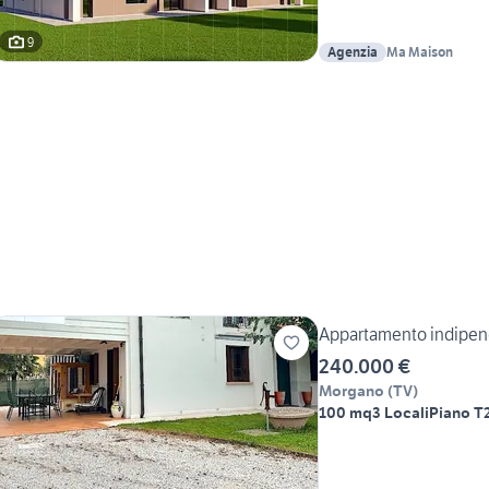
9
Agenzia
Ma Maison
Appartamento indipen
240.000 €
Morgano
(
TV
)
100 mq
3 Locali
Piano T