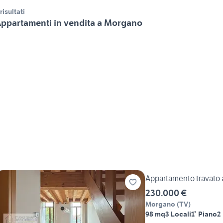
 risultati
ppartamenti in vendita a Morgano
Appartamento travato a
230.000 €
Morgano
(
TV
)
98 mq
3 Locali
1° Piano
2