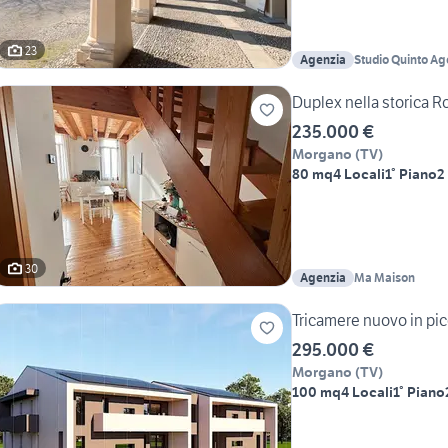
23
Agenzia
Studio Quinto Ag
Duplex nella storica 
235.000 €
Morgano
(
TV
)
80 mq
4 Locali
1° Piano
2
30
Agenzia
Ma Maison
Tricamere nuovo in pi
295.000 €
Morgano
(
TV
)
100 mq
4 Locali
1° Piano