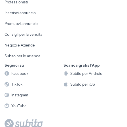
Informatica
Animali
Professionisti
Arredamento e
Console e
Accessori per
Casalinghi
Inserisci annuncio
Videogiochi
animali
Elettrodomestici
Promuovi annuncio
Audio/Video
Musica e Film
Giardino e Fai da te
Consigli per la vendita
Fotografia
Libri e Riviste
Abbigliamento e
Negozi e Aziende
Telefonia
Strumenti Musicali
Accessori
Subito per le aziende
Sports
Tutto per i bambini
Seguici su
Scarica gratis l'App
Biciclette
Facebook
Subito per Android
Collezionismo
TikTok
Subito per iOS
Instagram
YouTube