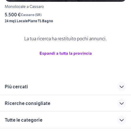
Monolocale a Cassaro
5.500 €
Cassaro
(
SR
)
24 mq
1 Locale
Piano T
1 Bagno
La tua ricerca ha restituito pochi annunci.
Espandi a tutta la provincia
Più cercati
Correlati
Richerche simili
Suggerimenti
Ricerche consigliate
vendita
affitto appartamenti
vendita
appartamenti
Ispica
appartamenti trapani
case in affitto santa maria capua
appartamenti in vendita iglesias
Tutte le categorie
Buccheri
vetere
Sicilia
case in vendita a
vendita
carlentini
affitto appartamenti
case in vendita tavagnacco
affitto casarsa della delizia