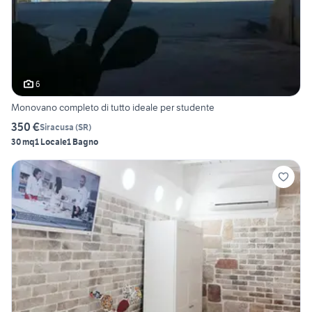
6
Monovano completo di tutto ideale per studente
350 €
Siracusa
(
SR
)
30 mq
1 Locale
1 Bagno