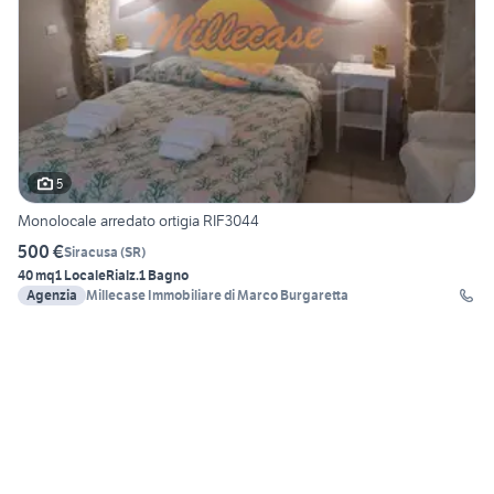
5
Monolocale arredato ortigia RIF3044
500 €
Siracusa
(
SR
)
40 mq
1 Locale
Rialz.
1 Bagno
Agenzia
Millecase Immobiliare di Marco Burgaretta