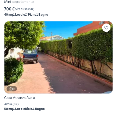
Mini appartamento
700 €
Siracusa
(
SR
)
40 mq
1 Locale
1° Piano
1 Bagno
6
Casa Vacanza Avola
Avola
(
SR
)
50 mq
1 Locale
Rialz.
1 Bagno