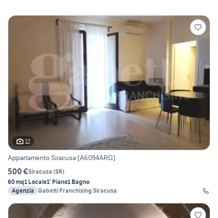
12
Appartamento Siracusa [A6094ARG]
500 €
Siracusa
(
SR
)
60 mq
1 Locale
1° Piano
1 Bagno
Agenzia
Gabetti Franchising Siracusa