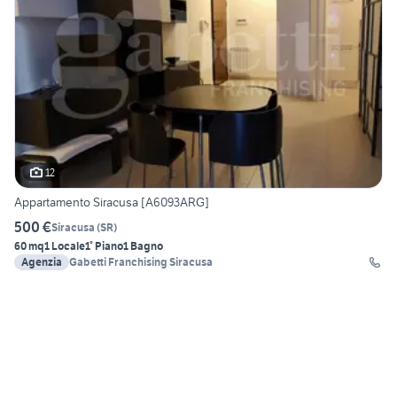
12
Appartamento Siracusa [A6093ARG]
500 €
Siracusa
(
SR
)
60 mq
1 Locale
1° Piano
1 Bagno
Agenzia
Gabetti Franchising Siracusa