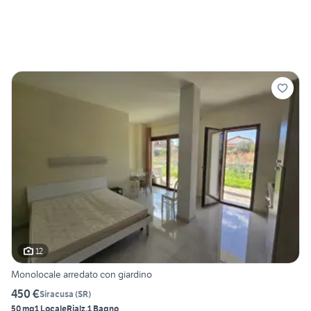
12
Monolocale arredato con giardino
450 €
Siracusa
(
SR
)
50 mq
1 Locale
Rialz.
1 Bagno