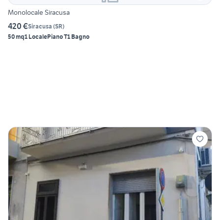
Monolocale Siracusa
420 €
Siracusa
(
SR
)
50 mq
1 Locale
Piano T
1 Bagno