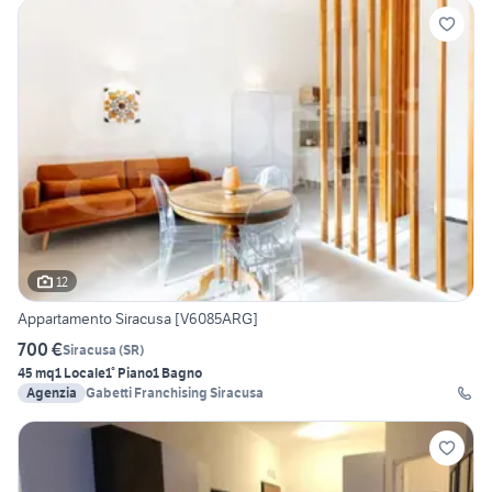
12
Appartamento Siracusa [V6085ARG]
700 €
Siracusa
(
SR
)
45 mq
1 Locale
1° Piano
1 Bagno
Agenzia
Gabetti Franchising Siracusa