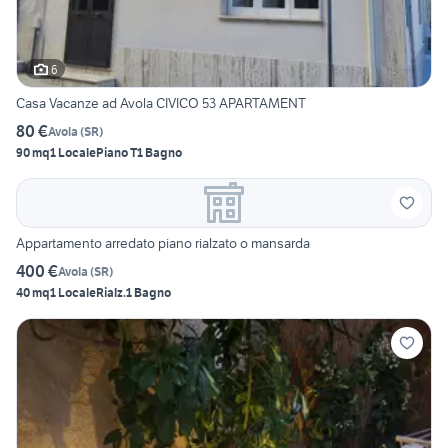
6
Casa Vacanze ad Avola CIVICO 53 APARTAMENT
80 €
Avola
(
SR
)
90 mq
1 Locale
Piano T
1 Bagno
Appartamento arredato piano rialzato o mansarda
400 €
Avola
(
SR
)
40 mq
1 Locale
Rialz.
1 Bagno