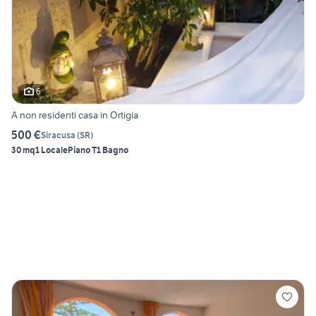
6
A non residenti casa in Ortigia
500 €
Siracusa
(
SR
)
30 mq
1 Locale
Piano T
1 Bagno