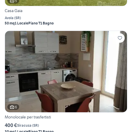
5
Casa Gaia
Avola
(
SR
)
50 mq
1 Locale
Piano T
1 Bagno
6
Monolocale per trasfertisti
400 €
Siracusa
(
SR
)
30 mq
1 Locale
Piano T
1 Bagno