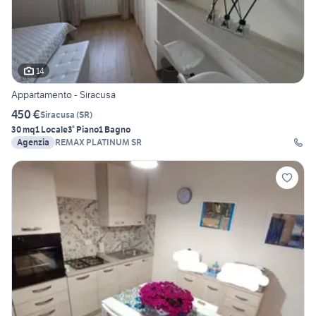
14
Appartamento - Siracusa
450 €
Siracusa
(
SR
)
30 mq
1 Locale
3° Piano
1 Bagno
Agenzia
REMAX PLATINUM SR