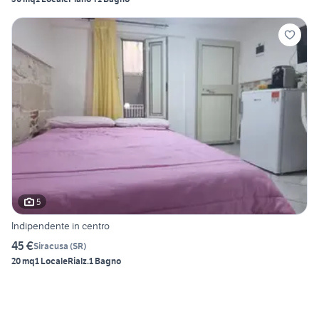
5
Indipendente in centro
45 €
Siracusa
(
SR
)
20 mq
1 Locale
Rialz.
1 Bagno