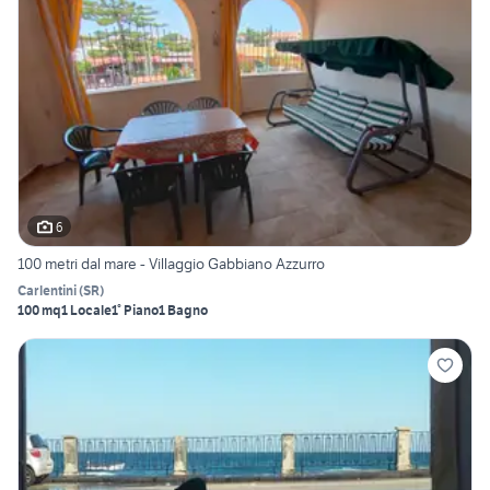
6
100 metri dal mare - Villaggio Gabbiano Azzurro
Carlentini
(
SR
)
100 mq
1 Locale
1° Piano
1 Bagno