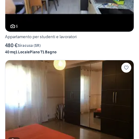
6
Appartamento per studenti e lavoratori
480 €
Siracusa
(
SR
)
40 mq
1 Locale
Piano T
1 Bagno