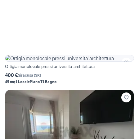
Ortigia monolocale pressi universita' architettura
400 €
Siracusa
(
SR
)
45 mq
1 Locale
Piano T
1 Bagno