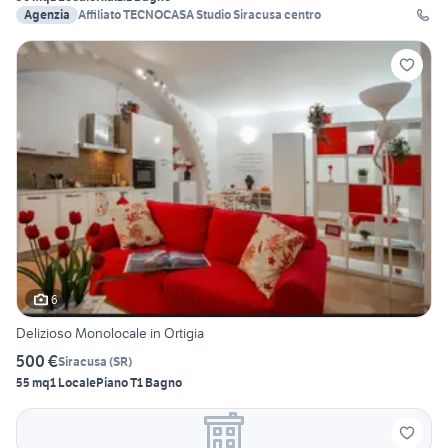
Agenzia
Affiliato TECNOCASA Studio Siracusa centro
6
Delizioso Monolocale in Ortigia
500 €
Siracusa
(
SR
)
55 mq
1 Locale
Piano T
1 Bagno