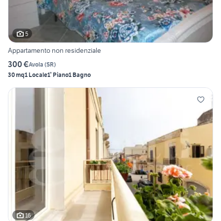
5
Appartamento non residenziale
300 €
Avola
(
SR
)
30 mq
1 Locale
1° Piano
1 Bagno
16