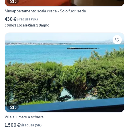
6
Miniappartamento scala greca - Solo fuori sede
430 €
Siracusa
(
SR
)
50 mq
1 Locale
Rialz.
1 Bagno
6
Villa sul mare a schiera
1.500 €
Siracusa
(
SR
)