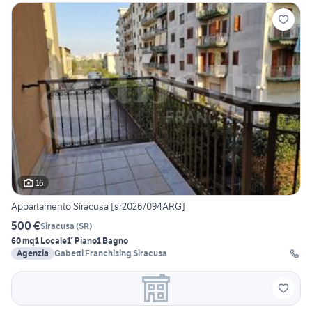
16
Appartamento Siracusa [sr2026/094ARG]
500 €
Siracusa
(
SR
)
60 mq
1 Locale
1° Piano
1 Bagno
Agenzia
Gabetti Franchising Siracusa