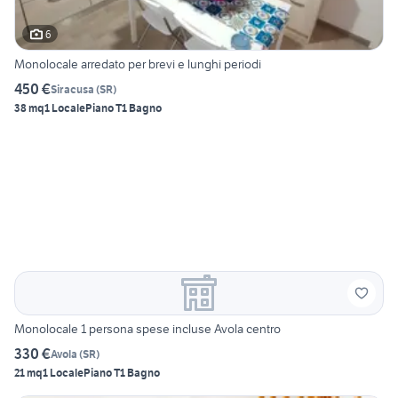
6
Monolocale arredato per brevi e lunghi periodi
450 €
Siracusa
(
SR
)
38 mq
1 Locale
Piano T
1 Bagno
Monolocale 1 persona spese incluse Avola centro
330 €
Avola
(
SR
)
21 mq
1 Locale
Piano T
1 Bagno