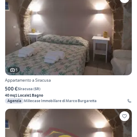
5
Appartamento a Siracusa
500 €
Siracusa
(
SR
)
40 mq
1 Locale
1 Bagno
Agenzia
Millecase Immobiliare di Marco Burgaretta