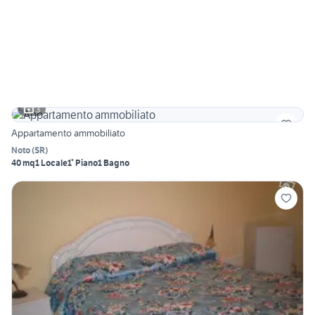
3
Appartamento ammobiliato
Noto
(
SR
)
40 mq
1 Locale
1° Piano
1 Bagno