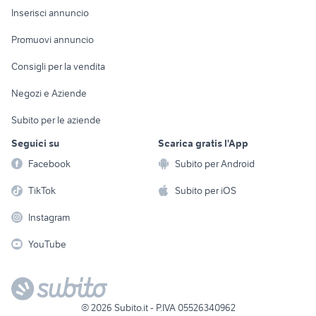
Console e
Accessori per
Casalinghi
Inserisci annuncio
Videogiochi
animali
Elettrodomestici
Promuovi annuncio
Audio/Video
Musica e Film
Giardino e Fai da te
Consigli per la vendita
Fotografia
Libri e Riviste
Abbigliamento e
Negozi e Aziende
Telefonia
Strumenti Musicali
Accessori
Subito per le aziende
Sports
Tutto per i bambini
Seguici su
Scarica gratis l'App
Biciclette
Facebook
Subito per Android
Collezionismo
TikTok
Subito per iOS
Instagram
YouTube
©
2026
Subito.it - P.IVA 05526340962