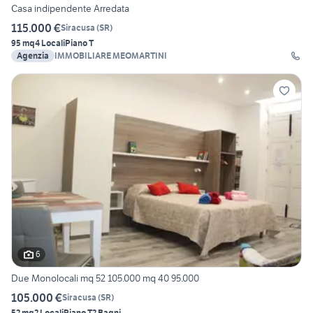
Casa indipendente Arredata
115.000 €
Siracusa
(
SR
)
95 mq
4 Locali
Piano T
Agenzia
IMMOBILIARE MEOMARTINI
6
Due Monolocali mq 52 105.000 mq 40 95.000
105.000 €
Siracusa
(
SR
)
52 mq
2 Locali
Piano T
2 Bagni