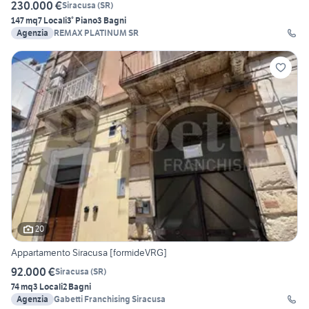
230.000 €
Siracusa
(
SR
)
147 mq
7 Locali
3° Piano
3 Bagni
Agenzia
REMAX PLATINUM SR
20
Appartamento Siracusa [formideVRG]
92.000 €
Siracusa
(
SR
)
74 mq
3 Locali
2 Bagni
Agenzia
Gabetti Franchising Siracusa