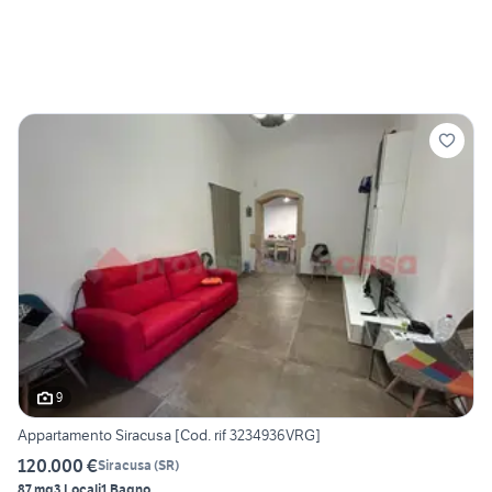
9
Appartamento Siracusa [Cod. rif 3234936VRG]
120.000 €
Siracusa
(
SR
)
87 mq
3 Locali
1 Bagno