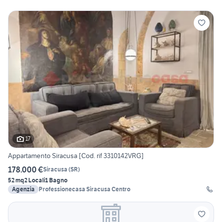
17
Appartamento Siracusa [Cod. rif 3310142VRG]
178.000 €
Siracusa
(
SR
)
52 mq
2 Locali
1 Bagno
Agenzia
Professionecasa Siracusa Centro