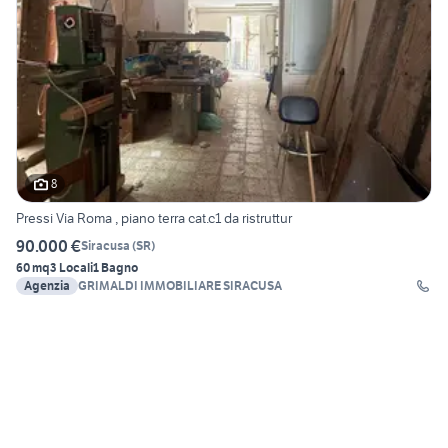
8
Pressi Via Roma , piano terra cat.c1 da ristruttur
90.000 €
Siracusa
(
SR
)
60 mq
3 Locali
1 Bagno
Agenzia
GRIMALDI IMMOBILIARE SIRACUSA