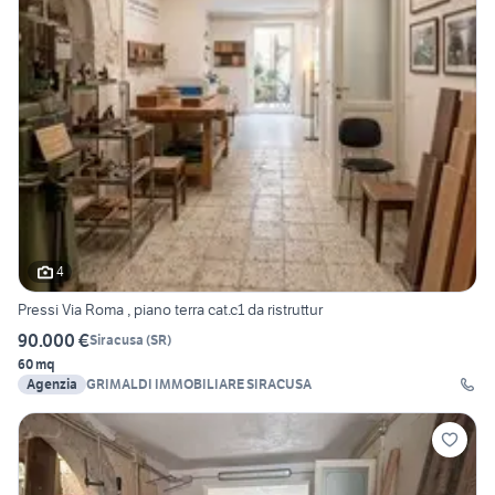
4
Pressi Via Roma , piano terra cat.c1 da ristruttur
90.000 €
Siracusa
(
SR
)
60 mq
Agenzia
GRIMALDI IMMOBILIARE SIRACUSA