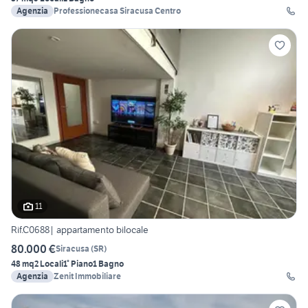
Agenzia
Professionecasa Siracusa Centro
11
Rif.C0688| appartamento bilocale
80.000 €
Siracusa
(
SR
)
48 mq
2 Locali
1° Piano
1 Bagno
Agenzia
Zenit Immobiliare