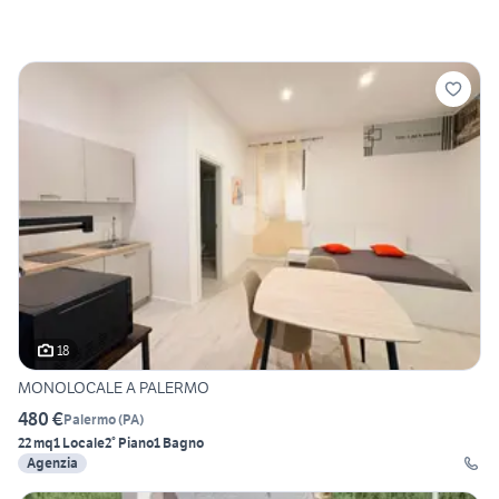
18
MONOLOCALE A PALERMO
480 €
Palermo
(
PA
)
22 mq
1 Locale
2° Piano
1 Bagno
Agenzia