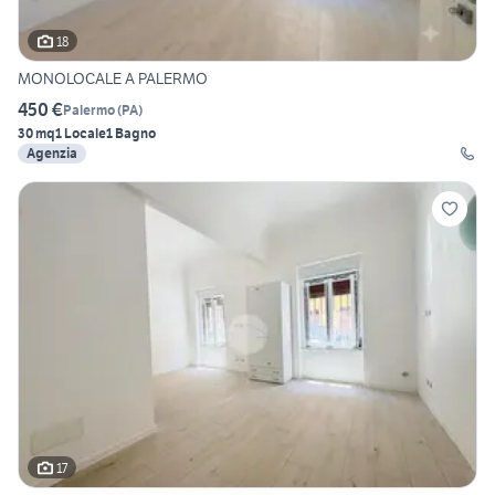
18
MONOLOCALE A PALERMO
450 €
Palermo
(
PA
)
30 mq
1 Locale
1 Bagno
Agenzia
17