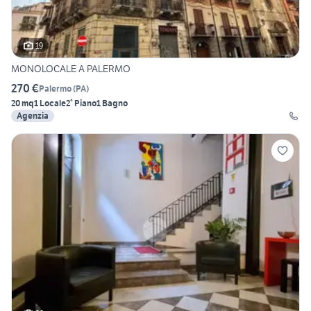
19
MONOLOCALE A PALERMO
270 €
Palermo
(
PA
)
20 mq
1 Locale
2° Piano
1 Bagno
Agenzia