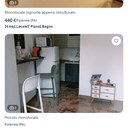
6
Monolocale signorile appena ristrutturato
440 €
Palermo
(
PA
)
24 mq
1 Locale
3° Piano
1 Bagno
6
Piccolo monolocale
Palermo
(
PA
)