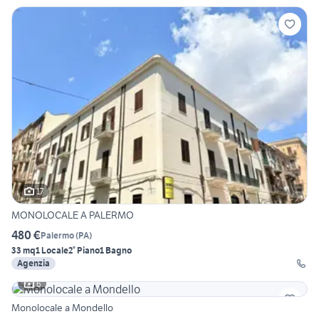
17
MONOLOCALE A PALERMO
480 €
Palermo
(
PA
)
33 mq
1 Locale
2° Piano
1 Bagno
Agenzia
6
Monolocale a Mondello