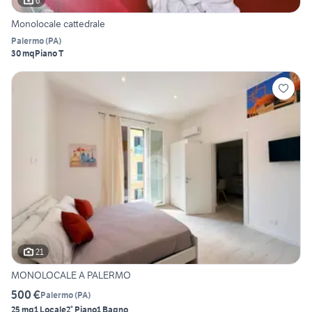
6
Monolocale cattedrale
Palermo
(
PA
)
30 mq
Piano T
21
MONOLOCALE A PALERMO
500 €
Palermo
(
PA
)
25 mq
1 Locale
2° Piano
1 Bagno