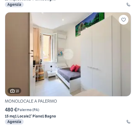
Agenzia
18
MONOLOCALE A PALERMO
480 €
Palermo
(
PA
)
15 mq
1 Locale
2° Piano
1 Bagno
Agenzia