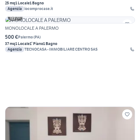
25 mq
1 Locale
1 Bagno
Agenzia
iocomprocase.it
20
MONOLOCALE A PALERMO
500 €
Palermo
(
PA
)
37 mq
1 Locale
1° Piano
1 Bagno
Agenzia
TECNOCASA - IMMOBILIARE CENTRO SAS