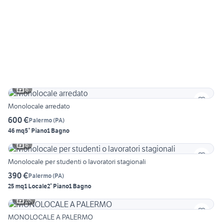
6
Monolocale arredato
600 €
Palermo
(
PA
)
46 mq
5° Piano
1 Bagno
6
Monolocale per studenti o lavoratori stagionali
390 €
Palermo
(
PA
)
25 mq
1 Locale
2° Piano
1 Bagno
25
MONOLOCALE A PALERMO