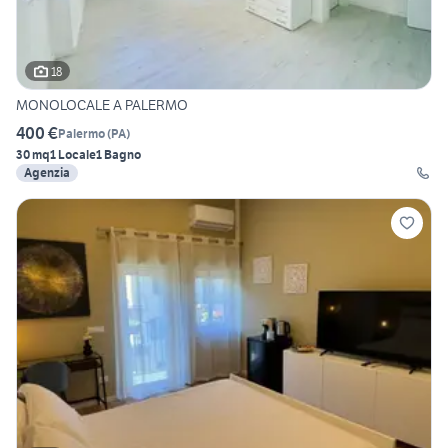
18
MONOLOCALE A PALERMO
400 €
Palermo
(
PA
)
30 mq
1 Locale
1 Bagno
Agenzia