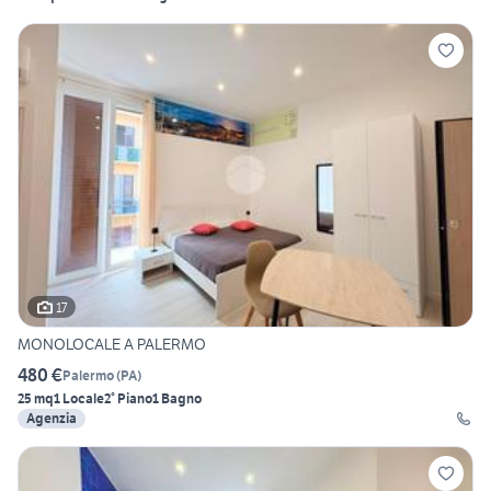
17
MONOLOCALE A PALERMO
480 €
Palermo
(
PA
)
25 mq
1 Locale
2° Piano
1 Bagno
Agenzia