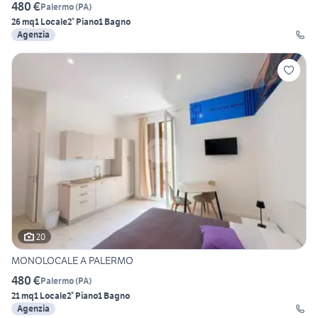
480 €
Palermo
(
PA
)
26 mq
1 Locale
2° Piano
1 Bagno
Agenzia
20
MONOLOCALE A PALERMO
480 €
Palermo
(
PA
)
21 mq
1 Locale
2° Piano
1 Bagno
Agenzia