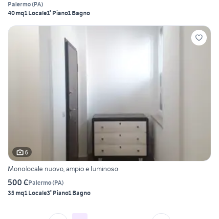
Palermo
(
PA
)
40 mq
1 Locale
1° Piano
1 Bagno
6
Monolocale nuovo, ampio e luminoso
500 €
Palermo
(
PA
)
35 mq
1 Locale
3° Piano
1 Bagno