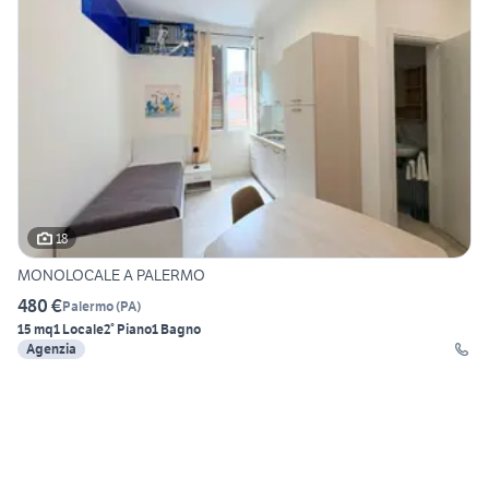
18
MONOLOCALE A PALERMO
480 €
Palermo
(
PA
)
15 mq
1 Locale
2° Piano
1 Bagno
Agenzia