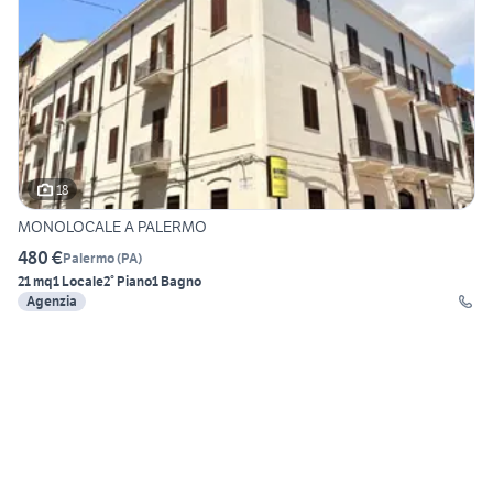
18
MONOLOCALE A PALERMO
480 €
Palermo
(
PA
)
21 mq
1 Locale
2° Piano
1 Bagno
Agenzia