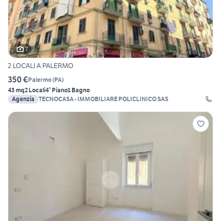
7
2 LOCALI A PALERMO
350 €
Palermo
(
PA
)
43 mq
2 Locali
4° Piano
1 Bagno
Agenzia
TECNOCASA - IMMOBILIARE POLICLINICO SAS