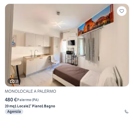
18
MONOLOCALE A PALERMO
480 €
Palermo
(
PA
)
20 mq
1 Locale
2° Piano
1 Bagno
Agenzia