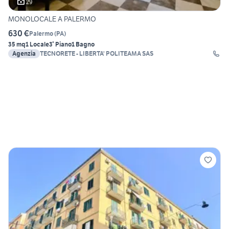
29
MONOLOCALE A PALERMO
630 €
Palermo
(
PA
)
35 mq
1 Locale
3° Piano
1 Bagno
Agenzia
TECNORETE - LIBERTA' POLITEAMA SAS