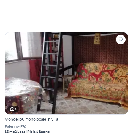
6
Mondello0 monolocale in villa
Palermo
(
PA
)
35 mq
2 Locali
Rialz.
1 Bagno