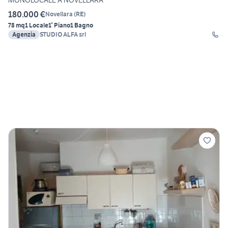
180.000 €
Novellara
(
RE
)
78 mq
1 Locale
1° Piano
1 Bagno
Agenzia
STUDIO ALFA srl