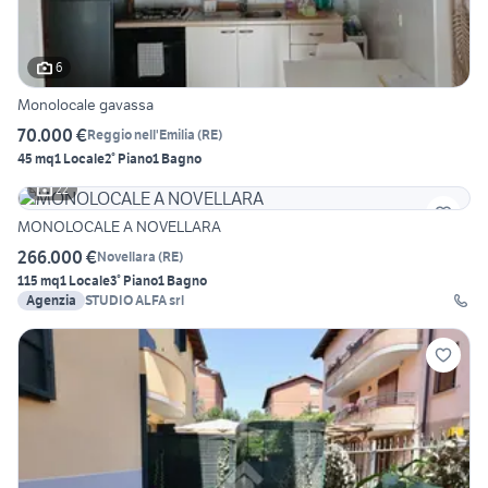
6
Monolocale gavassa
70.000 €
Reggio nell'Emilia
(
RE
)
45 mq
1 Locale
2° Piano
1 Bagno
22
MONOLOCALE A NOVELLARA
266.000 €
Novellara
(
RE
)
115 mq
1 Locale
3° Piano
1 Bagno
Agenzia
STUDIO ALFA srl