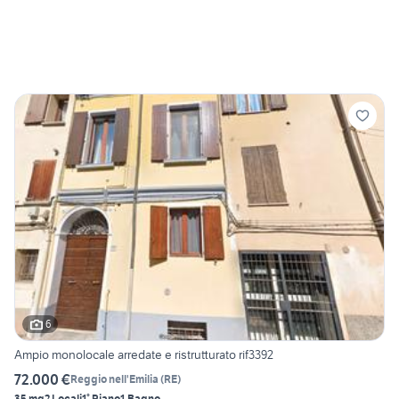
6
Ampio monolocale arredate e ristrutturato rif3392
72.000 €
Reggio nell'Emilia
(
RE
)
35 mq
2 Locali
1° Piano
1 Bagno