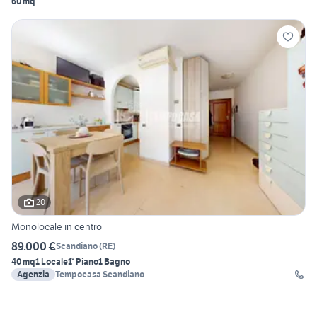
60 mq
20
Monolocale in centro
89.000 €
Scandiano
(
RE
)
40 mq
1 Locale
1° Piano
1 Bagno
Agenzia
Tempocasa Scandiano