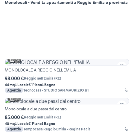
Monolocali - Vendita appartamenti a Reggio Emilia e provincia
23
MONOLOCALE A REGGIO NELL'EMILIA
98.000 €
Reggio nell'Emilia
(
RE
)
44 mq
1 Locale
3° Piano
1 Bagno
Agenzia
Tecnocasa - STUDIO SAN MAURIZIO srl
14
Monolocale a due passi dal centro
85.000 €
Reggio nell'Emilia
(
RE
)
40 mq
1 Locale
1° Piano
1 Bagno
Agenzia
Tempocasa Reggio Emilia - Regina Pacis