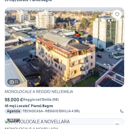
21
MONOLOCALE A REGGIO NELL'EMILIA
98.000 €
Reggio nell'Emilia
(
RE
)
45 mq
1 Locale
1° Piano
1 Bagno
Agenzia
TECNOCASA - REGGIO EMILIA 4 SRL
17
MONOLOCALE A NOVELLARA