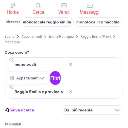
Home
Cerca
Vendi
Messaggi
monolocale reggio emilia
monolocali comacchio
m
Ricerche
Subito
Appartamenti
Emilia-Romagna
Reggio Emilia (Prov)
monolocali
Cosa cerchi?
Filtri
Appartamenti
Salva ricerca
Dal più recente
19 risultati