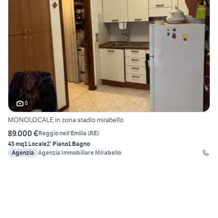
6
MONOLOCALE in zona stadio mirabello
89.000 €
Reggio nell'Emilia
(
RE
)
43 mq
1 Locale
2° Piano
1 Bagno
Agenzia
Agenzia Immobiliare Mirabello