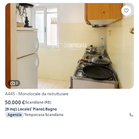
8
A445 - Monolocale da ristrutturare
50.000 €
Scandiano
(
RE
)
29 mq
1 Locale
1° Piano
1 Bagno
Agenzia
Tempocasa Scandiano