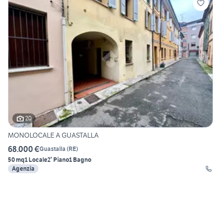
20
MONOLOCALE A GUASTALLA
68.000 €
Guastalla
(
RE
)
50 mq
1 Locale
2° Piano
1 Bagno
Agenzia