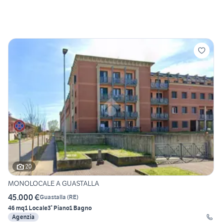
20
MONOLOCALE A GUASTALLA
45.000 €
Guastalla
(
RE
)
46 mq
1 Locale
3° Piano
1 Bagno
Agenzia