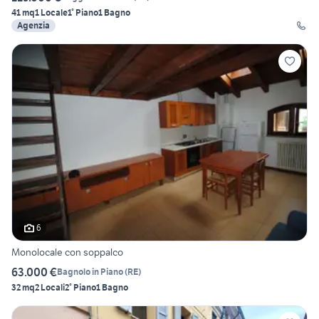
41 mq
1 Locale
1° Piano
1 Bagno
Agenzia
6
Monolocale con soppalco
63.000 €
Bagnolo in Piano
(
RE
)
32 mq
2 Locali
2° Piano
1 Bagno