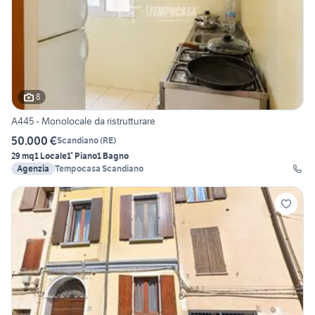
8
A445 - Monolocale da ristrutturare
50.000 €
Scandiano
(
RE
)
29 mq
1 Locale
1° Piano
1 Bagno
Agenzia
Tempocasa Scandiano