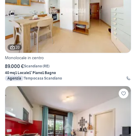
20
Monolocale in centro
89.000 €
Scandiano
(
RE
)
40 mq
1 Locale
1° Piano
1 Bagno
Agenzia
Tempocasa Scandiano