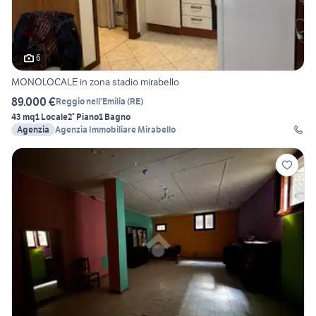
6
MONOLOCALE in zona stadio mirabello
89.000 €
Reggio nell'Emilia
(
RE
)
43 mq
1 Locale
2° Piano
1 Bagno
Agenzia
Agenzia Immobiliare Mirabello