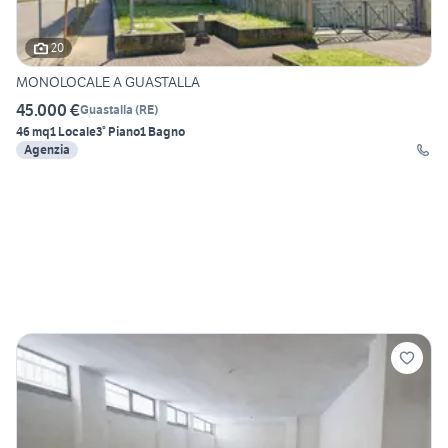
20
MONOLOCALE A GUASTALLA
45.000 €
Guastalla
(
RE
)
46 mq
1 Locale
3° Piano
1 Bagno
Agenzia