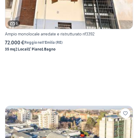
6
Ampio monolocale arredate e ristrutturato rif3392
72.000 €
Reggio nell'Emilia
(
RE
)
35 mq
2 Locali
1° Piano
1 Bagno