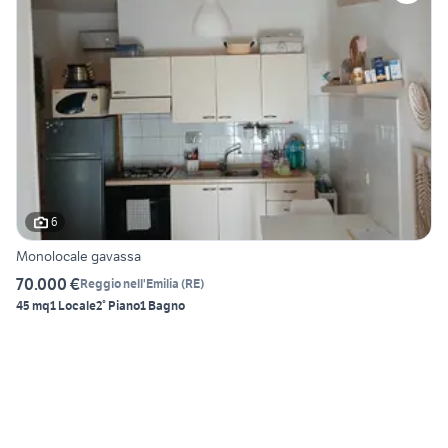
6
Monolocale gavassa
70.000 €
Reggio nell'Emilia
(
RE
)
45 mq
1 Locale
2° Piano
1 Bagno