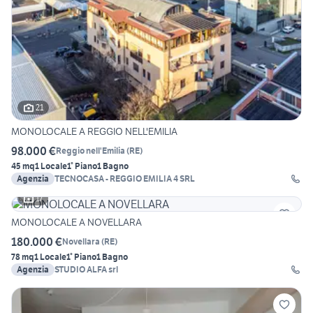
21
MONOLOCALE A REGGIO NELL'EMILIA
98.000 €
Reggio nell'Emilia
(
RE
)
45 mq
1 Locale
1° Piano
1 Bagno
Agenzia
TECNOCASA - REGGIO EMILIA 4 SRL
17
MONOLOCALE A NOVELLARA
180.000 €
Novellara
(
RE
)
78 mq
1 Locale
1° Piano
1 Bagno
Agenzia
STUDIO ALFA srl