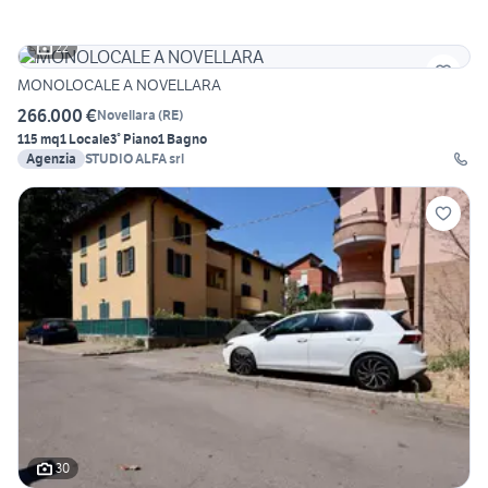
22
MONOLOCALE A NOVELLARA
266.000 €
Novellara
(
RE
)
115 mq
1 Locale
3° Piano
1 Bagno
Agenzia
STUDIO ALFA srl
30