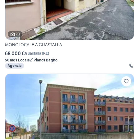
20
MONOLOCALE A GUASTALLA
68.000 €
Guastalla
(
RE
)
50 mq
1 Locale
2° Piano
1 Bagno
Agenzia