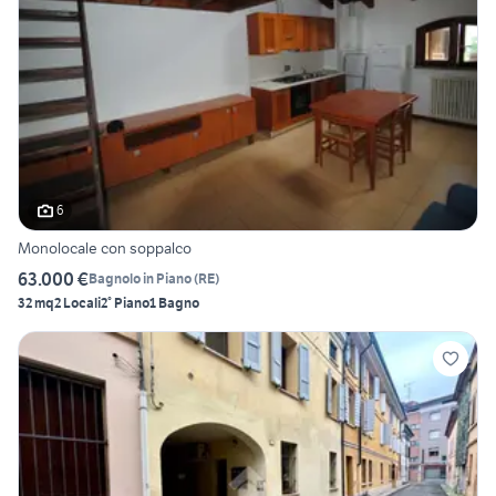
6
Monolocale con soppalco
63.000 €
Bagnolo in Piano
(
RE
)
32 mq
2 Locali
2° Piano
1 Bagno