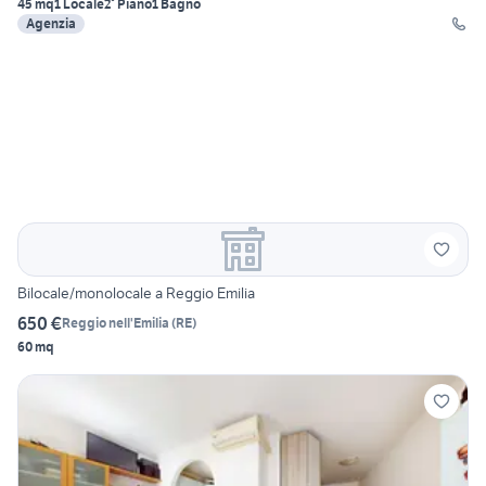
45 mq
1 Locale
2° Piano
1 Bagno
Agenzia
Bilocale/monolocale a Reggio Emilia
650 €
Reggio nell'Emilia
(
RE
)
60 mq