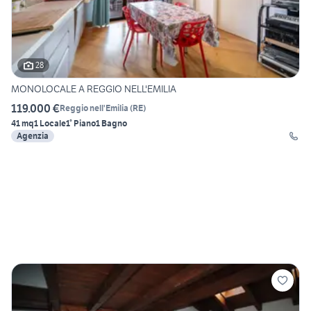
28
MONOLOCALE A REGGIO NELL'EMILIA
119.000 €
Reggio nell'Emilia
(
RE
)
41 mq
1 Locale
1° Piano
1 Bagno
Agenzia