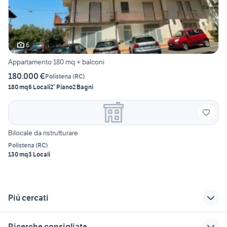
6
Appartamento 180 mq + balconi
180.000 €
Polistena
(
RC
)
180 mq
6 Locali
2° Piano
2 Bagni
Bilocale da ristrutturare
Polistena
(
RC
)
130 mq
3 Locali
Più cercati
Correlati
Richerche simili
Suggerimenti
Ricerche consigliate