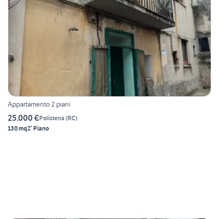
Appartamento 2 piani
25.000 €
Polistena
(
RC
)
130 mq
2° Piano