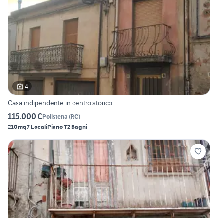
4
Casa indipendente in centro storico
115.000 €
Polistena
(
RC
)
210 mq
7 Locali
Piano T
2 Bagni