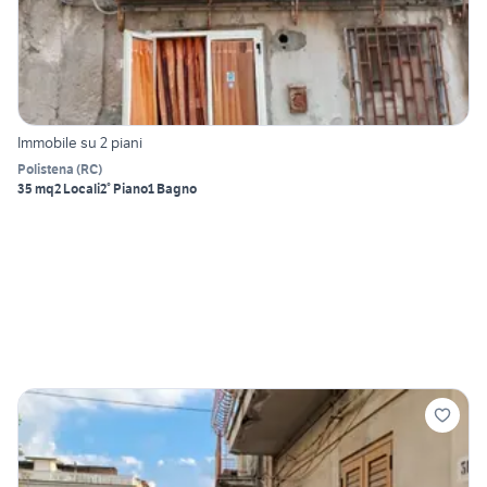
Immobile su 2 piani
Polistena
(
RC
)
35 mq
2 Locali
2° Piano
1 Bagno