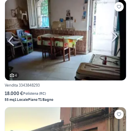
4
Vendita 3343848293
18.000 €
Polistena
(
RC
)
55 mq
1 Locale
Piano T
1 Bagno