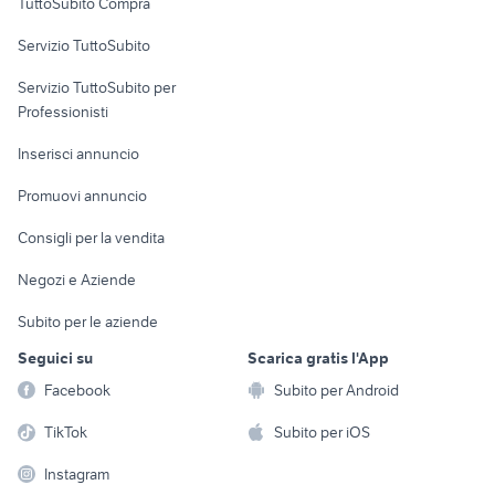
TuttoSubito Compra
commerciali
Servizio TuttoSubito
elettronica
per la casa e la
sports e hobby
Servizio TuttoSubito per
persona
Informatica
Animali
Professionisti
Arredamento e
Console e
Accessori per
Casalinghi
Inserisci annuncio
Videogiochi
animali
Elettrodomestici
Promuovi annuncio
Audio/Video
Musica e Film
Giardino e Fai da te
Consigli per la vendita
Fotografia
Libri e Riviste
Abbigliamento e
Negozi e Aziende
Telefonia
Strumenti Musicali
Accessori
Subito per le aziende
Sports
Tutto per i bambini
Seguici su
Scarica gratis l'App
Biciclette
Facebook
Subito per Android
Collezionismo
TikTok
Subito per iOS
Instagram