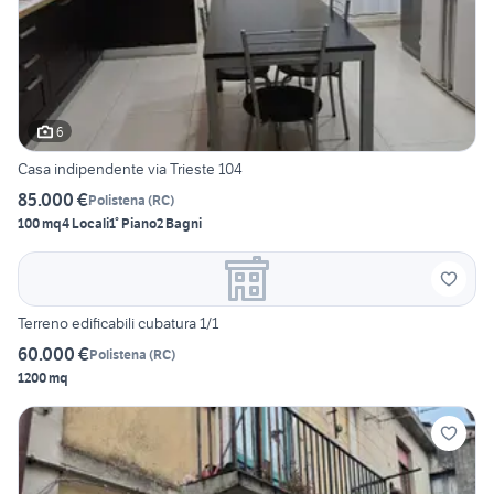
6
Casa indipendente via Trieste 104
85.000 €
Polistena
(
RC
)
100 mq
4 Locali
1° Piano
2 Bagni
Terreno edificabili cubatura 1/1
60.000 €
Polistena
(
RC
)
1200 mq