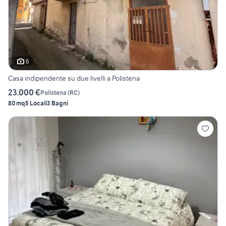
6
Casa indipendente su due livelli a Polistena
23.000 €
Polistena
(
RC
)
80 mq
5 Locali
3 Bagni