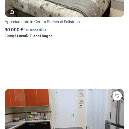
6
Appartamento in Centro Storico di Polistena
90.000 €
Polistena
(
RC
)
90 mq
5 Locali
2° Piano
1 Bagno