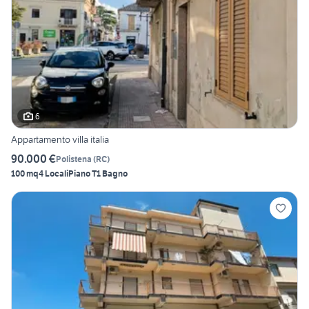
6
Appartamento villa italia
90.000 €
Polistena
(
RC
)
100 mq
4 Locali
Piano T
1 Bagno