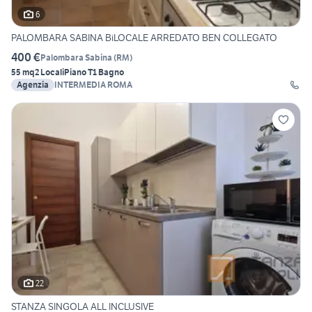
6
PALOMBARA SABINA BiLOCALE ARREDATO BEN COLLEGATO
400 €
Palombara Sabina
(
RM
)
55 mq
2 Locali
Piano T
1 Bagno
Agenzia
INTERMEDIA ROMA
22
STANZA SINGOLA ALL INCLUSIVE