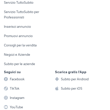
Servizio TuttoSubito
elettronica
per la casa e la
sports e hobby
Servizio TuttoSubito per
persona
Informatica
Animali
Professionisti
Arredamento e
Console e
Accessori per
Casalinghi
Inserisci annuncio
Videogiochi
animali
Elettrodomestici
Promuovi annuncio
Audio/Video
Musica e Film
Giardino e Fai da te
Consigli per la vendita
Fotografia
Libri e Riviste
Abbigliamento e
Negozi e Aziende
Telefonia
Strumenti Musicali
Accessori
Subito per le aziende
Sports
Tutto per i bambini
Seguici su
Scarica gratis l'App
Biciclette
Facebook
Subito per Android
Collezionismo
TikTok
Subito per iOS
Instagram
YouTube