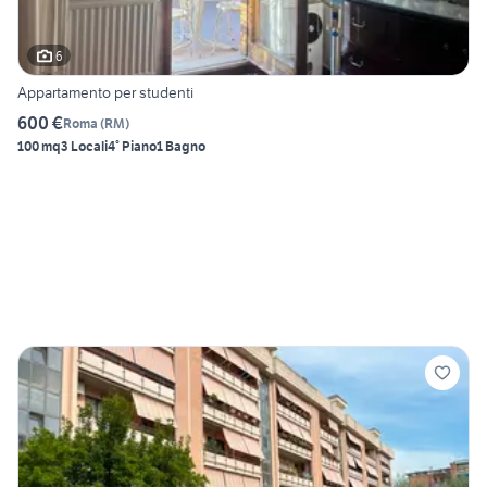
6
Appartamento per studenti
600 €
Roma
(
RM
)
100 mq
3 Locali
4° Piano
1 Bagno