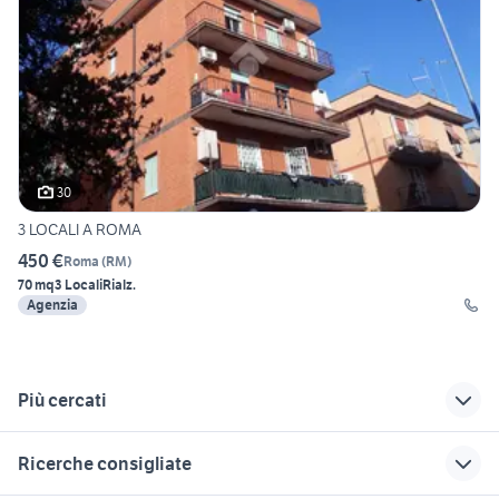
30
3 LOCALI A ROMA
450 €
Roma
(
RM
)
70 mq
3 Locali
Rialz.
Agenzia
Più cercati
Correlati
Richerche simili
Suggerimenti
Ricerche consigliate
affitto appartamenti
veicoli commerciali
appartamenti