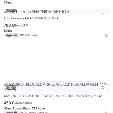
30 mq
2
LOFT in zona ANAGNINA-METRO A
780 €
Roma
(
RM
)
50 mq
Agenzia
GC Solutions
4
MARINO BILOCALE ARREDATO Con RISCALDAMENTO A PAVIM
450 €
Marino
(
RM
)
40 mq
2 Locali
Piano T
1 Bagno
Agenzia
INTERMEDIA ROMA