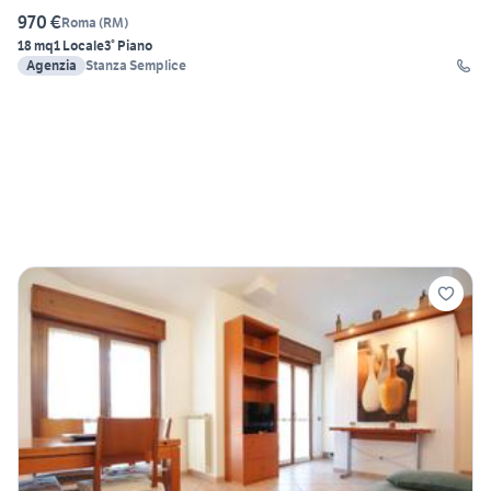
970 €
Roma
(
RM
)
18 mq
1 Locale
3° Piano
Agenzia
Stanza Semplice