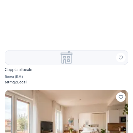
Coppia bilocale
Roma
(
RM
)
60 mq
2 Locali