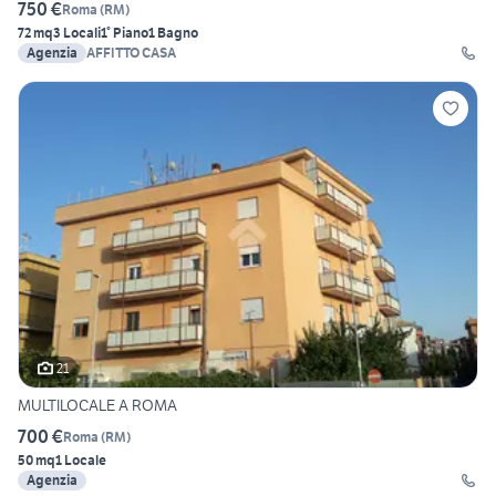
750 €
Roma
(
RM
)
72 mq
3 Locali
1° Piano
1 Bagno
Agenzia
AFFITTO CASA
21
MULTILOCALE A ROMA
700 €
Roma
(
RM
)
50 mq
1 Locale
Agenzia