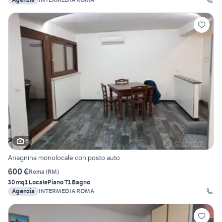
6
Anagnina monolocale con posto auto
600 €
Roma
(
RM
)
30 mq
1 Locale
Piano T
1 Bagno
Agenzia
INTERMEDIA ROMA