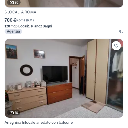
30
5 LOCALI A ROMA
700 €
Roma
(
RM
)
120 mq
5 Locali
1° Piano
2 Bagni
Agenzia
10
Anagnina trilocale arredato con balcone