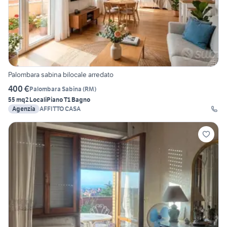
Palombara sabina bilocale arredato
400 €
Palombara Sabina
(
RM
)
55 mq
2 Locali
Piano T
1 Bagno
Agenzia
AFFITTO CASA