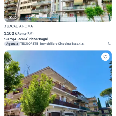
30
3 LOCALI A ROMA
1.100 €
Roma
(
RM
)
123 mq
4 Locali
4° Piano
2 Bagni
Agenzia
TECNORETE - Immobiliare Cinecittà Est s.r.l.s.