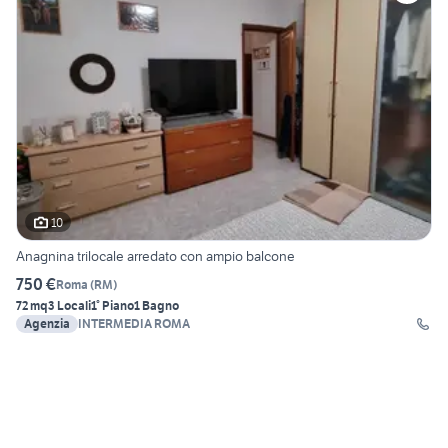
10
Anagnina trilocale arredato con ampio balcone
750 €
Roma
(
RM
)
72 mq
3 Locali
1° Piano
1 Bagno
Agenzia
INTERMEDIA ROMA