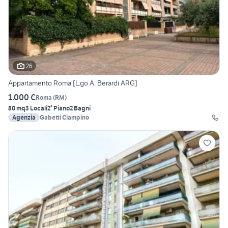
26
Appartamento Roma [L.go A. Berardi ARG]
1.000 €
Roma
(
RM
)
80 mq
3 Locali
2° Piano
2 Bagni
Agenzia
Gabetti Ciampino