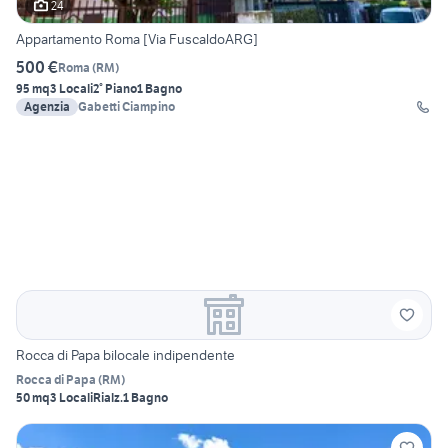
24
Appartamento Roma [Via FuscaldoARG]
500 €
Roma
(
RM
)
95 mq
3 Locali
2° Piano
1 Bagno
Agenzia
Gabetti Ciampino
Rocca di Papa bilocale indipendente
Rocca di Papa
(
RM
)
50 mq
3 Locali
Rialz.
1 Bagno