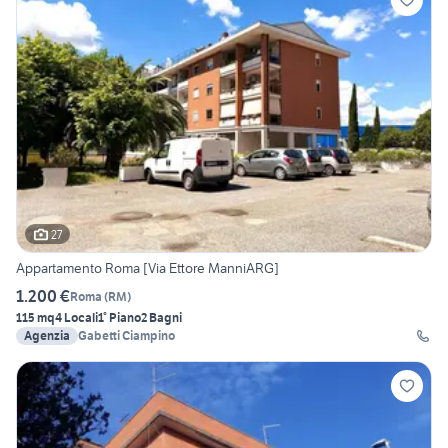
27
Appartamento Roma [Via Ettore ManniARG]
1.200 €
Roma
(
RM
)
115 mq
4 Locali
1° Piano
2 Bagni
Agenzia
Gabetti Ciampino