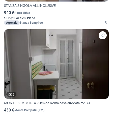
STANZA SINGOLA ALL INCLUSIVE
940 €
Roma
(
RM
)
16 mq
1 Locale
3° Piano
Agenzia
Stanza Semplice
6
MONTECOMPATRI a 25km da Roma casa arredata mq.30
430 €
Monte Compatri
(
RM
)