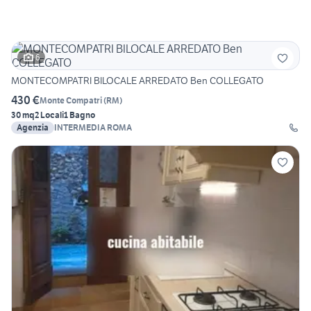
6
MONTECOMPATRI BILOCALE ARREDATO Ben COLLEGATO
430 €
Monte Compatri
(
RM
)
30 mq
2 Locali
1 Bagno
Agenzia
INTERMEDIA ROMA