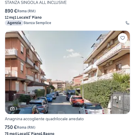
STANZA SINGOLA ALL INCLUSIVE
890 €
Roma
(
RM
)
12 mq
1 Locale
3° Piano
Agenzia
Stanza Semplice
3
Anagnina accogliente quadrilocale arredato
750 €
Roma
(
RM
)
75 mq
4 Locali
1° Piano
1 Bagno