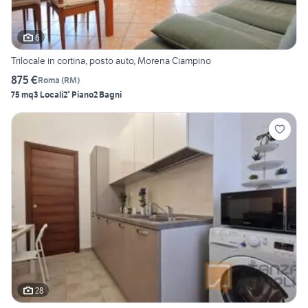
6
Trilocale in cortina, posto auto, Morena Ciampino
875 €
Roma
(
RM
)
75 mq
3 Locali
2° Piano
2 Bagni
28