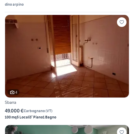
dino arpino
4
Sbarra
49.000 €
Carbognano
(
VT
)
100 mq
5 Locali
3° Piano
1 Bagno