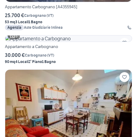
Appartamento Carbognano [A4355945]
25.700 €
Carbognano
(
VT
)
53 mq
3 Locali
1 Bagno
Agenzia
Aste Giudiziarie Inlinea
6
Appartamento a Carbognano
30.000 €
Carbognano
(
VT
)
90 mq
4 Locali
2° Piano
1 Bagno