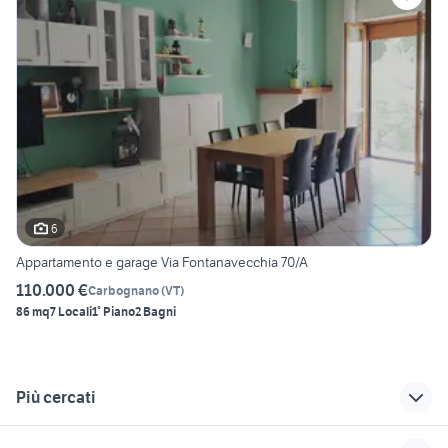
6
Appartamento e garage Via Fontanavecchia 70/A
110.000 €
Carbognano
(
VT
)
86 mq
7 Locali
1° Piano
2 Bagni
Più cercati
Correlati
Richerche simili
Suggerimenti