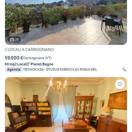
25
2 LOCALI A CARBOGNANO
59.000 €
Carbognano
(
VT
)
50 mq
2 Locali
2° Piano
1 Bagno
Agenzia
TECNOCASA - STUDIO FABRICA DI ROMA SRL