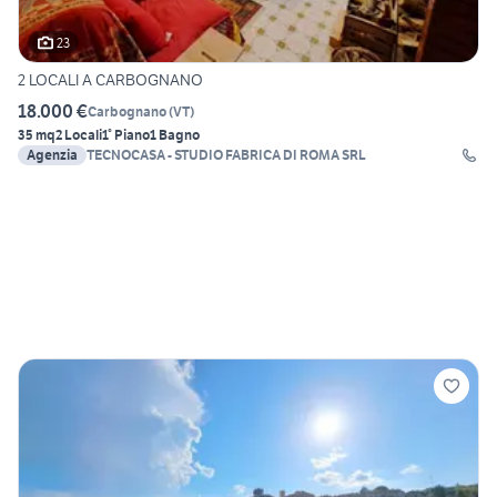
23
2 LOCALI A CARBOGNANO
18.000 €
Carbognano
(
VT
)
35 mq
2 Locali
1° Piano
1 Bagno
Agenzia
TECNOCASA - STUDIO FABRICA DI ROMA SRL