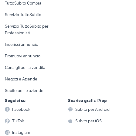
TuttoSubito Compra
commerciali
Servizio TuttoSubito
elettronica
per la casa e la
sports e hobby
Servizio TuttoSubito per
persona
Informatica
Animali
Professionisti
Arredamento e
Console e
Accessori per
Casalinghi
Inserisci annuncio
Videogiochi
animali
Elettrodomestici
Promuovi annuncio
Audio/Video
Musica e Film
Giardino e Fai da te
Consigli per la vendita
Fotografia
Libri e Riviste
Abbigliamento e
Negozi e Aziende
Telefonia
Strumenti Musicali
Accessori
Subito per le aziende
Sports
Tutto per i bambini
Seguici su
Scarica gratis l'App
Biciclette
Facebook
Subito per Android
Collezionismo
TikTok
Subito per iOS
Instagram