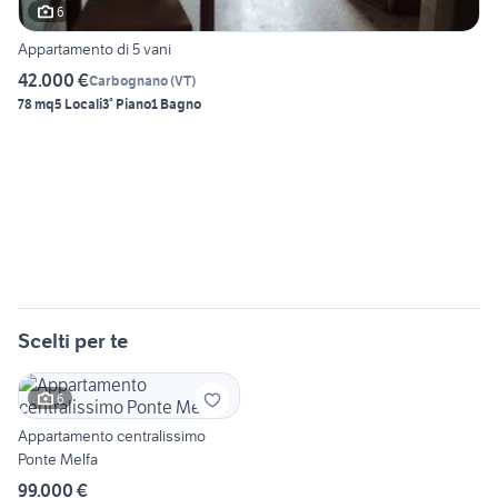
6
Appartamento di 5 vani
42.000 €
Carbognano
(
VT
)
78 mq
5 Locali
3° Piano
1 Bagno
Scelti per te
6
Appartamento centralissimo
Ponte Melfa
99.000 €