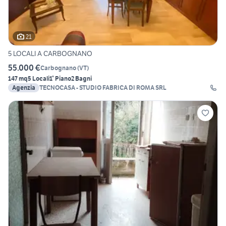
21
5 LOCALI A CARBOGNANO
55.000 €
Carbognano
(
VT
)
147 mq
5 Locali
1° Piano
2 Bagni
Agenzia
TECNOCASA - STUDIO FABRICA DI ROMA SRL