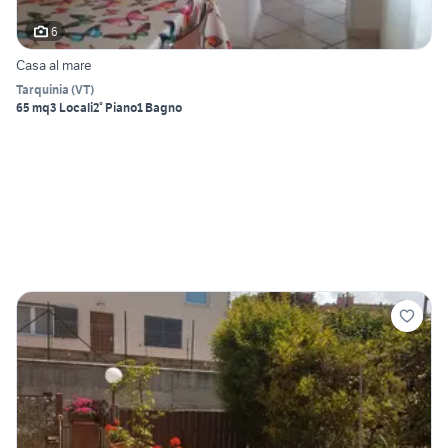
6
Casa al mare
Tarquinia
(
VT
)
65 mq
3 Locali
2° Piano
1 Bagno