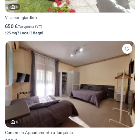
6
Villa con giardino
650 €
Tarquinia
(
VT
)
125 mq
7 Locali
2 Bagni
6
Camere in Appartamento a Tarquinia