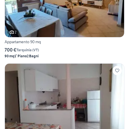
2
Appartamento 90 mq
700 €
Tarquinia
(
VT
)
90 mq
1° Piano
2 Bagni