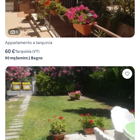
6
Appartamento a tarquinia
60 €
Tarquinia
(
VT
)
90 mq
Semint.
1 Bagno