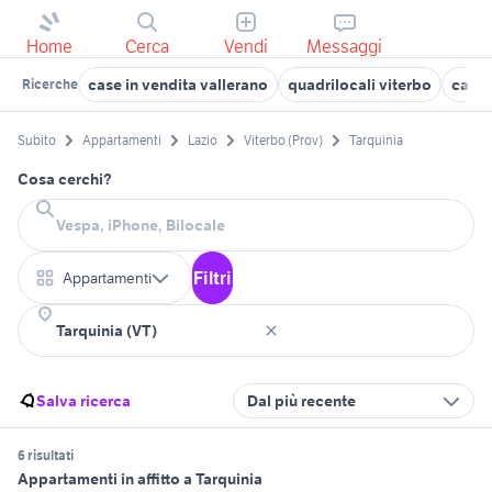
Home
Cerca
Vendi
Messaggi
case in vendita vallerano
quadrilocali viterbo
case 
Ricerche
Subito
Appartamenti
Lazio
Viterbo (Prov)
Tarquinia
Cosa cerchi?
Filtri
Appartamenti
Salva ricerca
Dal più recente
6 risultati
Appartamenti in affitto a Tarquinia