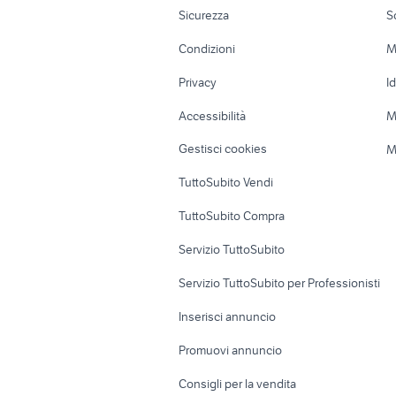
Moto e Scooter
Ville singole e
affitto appartamenti monolocale
m
Sicurezza
S
Napoli
Accessori Moto
Terreni e rustic
monolocale torre del greco
Condizioni
M
Nautica
Garage e box
Privacy
I
Caravan e Camper
Loft, mansarde 
Accessibilità
M
Veicoli commerciali
Case vacanza
Gestisci cookies
M
Uffici e Locali
TuttoSubito Vendi
commerciali
TuttoSubito Compra
Servizio TuttoSubito
Servizio TuttoSubito per Professionisti
Inserisci annuncio
Promuovi annuncio
Consigli per la vendita