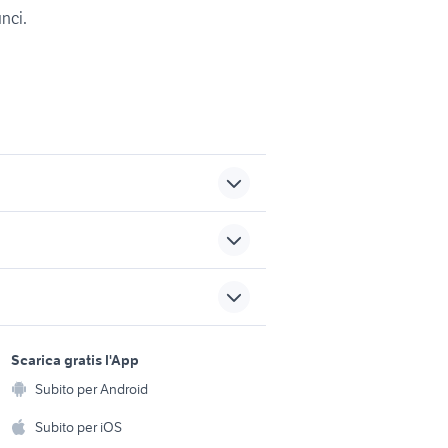
unci.
o
monolocali giussano
vati a orte
affitto casarsa della delizia
sports e hobby
te porzio
a
Scarica gratis l'App
monolocale ostia
Animali
Subito per Android
ento e
Accessori per animali
orto
case in vendita jesolo
hi
Subito per iOS