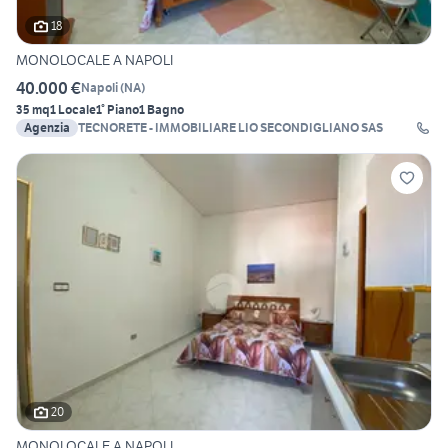
18
MONOLOCALE A NAPOLI
40.000 €
Napoli
(
NA
)
35 mq
1 Locale
1° Piano
1 Bagno
Agenzia
TECNORETE - IMMOBILIARE LIO SECONDIGLIANO SAS
20
MONOLOCALE A NAPOLI