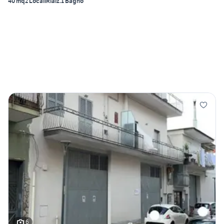
40 mq
2 Locali
Rialz.
1 Bagno
6