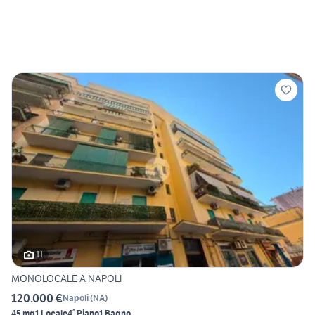
11
MONOLOCALE A NAPOLI
120.000 €
Napoli
(
NA
)
45 mq
1 Locale
4° Piano
1 Bagno