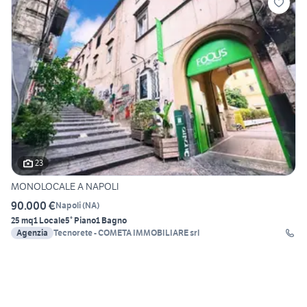
23
MONOLOCALE A NAPOLI
90.000 €
Napoli
(
NA
)
25 mq
1 Locale
5° Piano
1 Bagno
Agenzia
Tecnorete - COMETA IMMOBILIARE srl