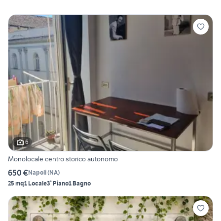
6
Monolocale centro storico autonomo
650 €
Napoli
(
NA
)
25 mq
1 Locale
3° Piano
1 Bagno