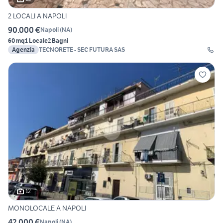
2 LOCALI A NAPOLI
90.000 €
Napoli
(
NA
)
60 mq
1 Locale
2 Bagni
Agenzia
TECNORETE - SEC FUTURA SAS
12
MONOLOCALE A NAPOLI
42.000 €
Napoli
(
NA
)