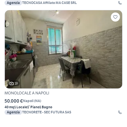
Agenzia
TECNOCASA Affiliato MA CASE SRL
19
MONOLOCALE A NAPOLI
50.000 €
Napoli
(
NA
)
40 mq
1 Locale
1° Piano
1 Bagno
Agenzia
TECNORETE - SEC FUTURA SAS