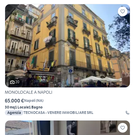
20
MONOLOCALE A NAPOLI
65.000 €
Napoli
(
NA
)
30 mq
1 Locale
1 Bagno
Agenzia
TECNOCASA - VENERE IMMOBILIARE SRL