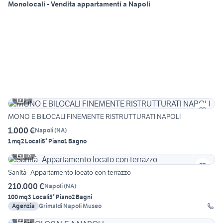
Monolocali - Vendita appartamenti a Napoli
6
MONO E BILOCALI FINEMENTE RISTRUTTURATI NAPOLI
1.000 €
Napoli
(
NA
)
1 mq
2 Locali
5° Piano
1 Bagno
16
Sanità- Appartamento locato con terrazzo
210.000 €
Napoli
(
NA
)
100 mq
3 Locali
5° Piano
2 Bagni
Agenzia
Grimaldi Napoli Museo
11