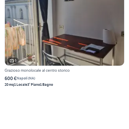
6
Grazioso monolocale al centro storico
600 €
Napoli
(
NA
)
20 mq
1 Locale
3° Piano
1 Bagno