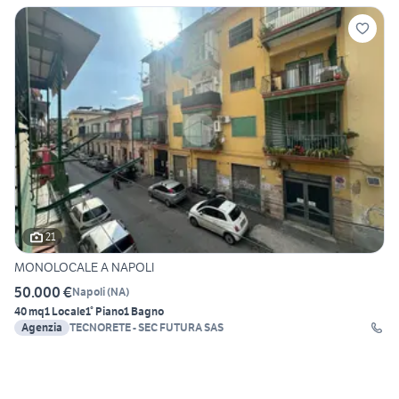
21
MONOLOCALE A NAPOLI
50.000 €
Napoli
(
NA
)
40 mq
1 Locale
1° Piano
1 Bagno
Agenzia
TECNORETE - SEC FUTURA SAS