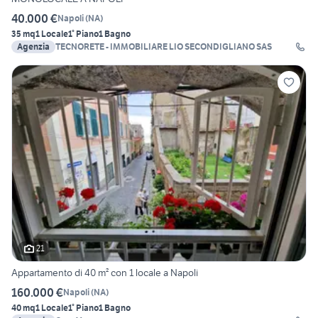
40.000 €
Napoli
(
NA
)
35 mq
1 Locale
1° Piano
1 Bagno
Agenzia
TECNORETE - IMMOBILIARE LIO SECONDIGLIANO SAS
21
Appartamento di 40 m² con 1 locale a Napoli
160.000 €
Napoli
(
NA
)
40 mq
1 Locale
1° Piano
1 Bagno