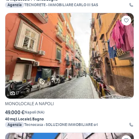
Agenzia
TECNORETE - IMMOBILIARE CARLO III SAS
17
MONOLOCALE A NAPOLI
49.000 €
Napoli
(
NA
)
40 mq
1 Locale
1 Bagno
Agenzia
Tecnocasa - SOLUZIONE IMMOBILIARE srl