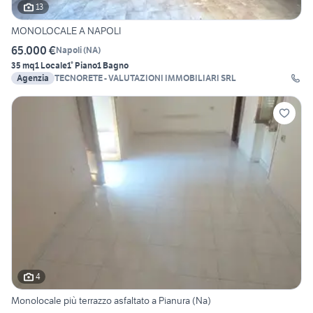
13
MONOLOCALE A NAPOLI
65.000 €
Napoli
(
NA
)
35 mq
1 Locale
1° Piano
1 Bagno
Agenzia
TECNORETE - VALUTAZIONI IMMOBILIARI SRL
4
Monolocale più terrazzo asfaltato a Pianura (Na)