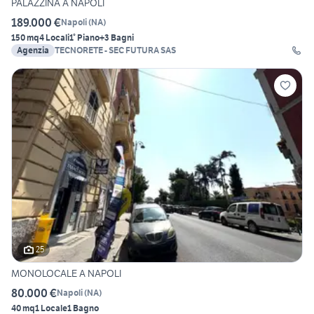
PALAZZINA A NAPOLI
189.000 €
Napoli
(
NA
)
150 mq
4 Locali
1° Piano
+3 Bagni
Agenzia
TECNORETE - SEC FUTURA SAS
25
MONOLOCALE A NAPOLI
80.000 €
Napoli
(
NA
)
40 mq
1 Locale
1 Bagno