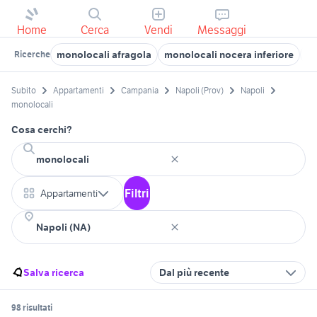
Home
Cerca
Vendi
Messaggi
monolocali afragola
monolocali nocera inferiore
af
Ricerche
Subito
Appartamenti
Campania
Napoli (Prov)
Napoli
monolocali
Cosa cerchi?
Filtri
Appartamenti
Salva ricerca
Dal più recente
98 risultati