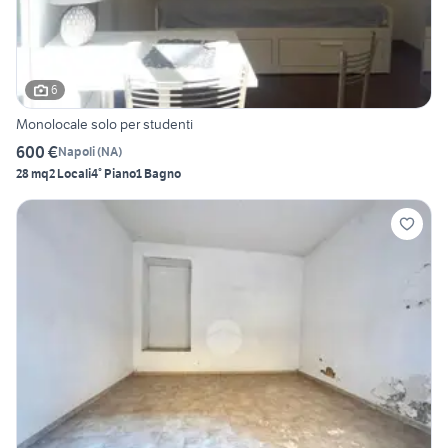
6
Monolocale solo per studenti
600 €
Napoli
(
NA
)
28 mq
2 Locali
4° Piano
1 Bagno