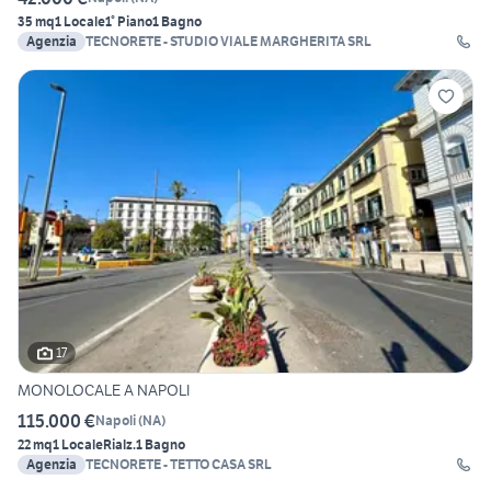
35 mq
1 Locale
1° Piano
1 Bagno
Agenzia
TECNORETE - STUDIO VIALE MARGHERITA SRL
17
MONOLOCALE A NAPOLI
115.000 €
Napoli
(
NA
)
22 mq
1 Locale
Rialz.
1 Bagno
Agenzia
TECNORETE - TETTO CASA SRL