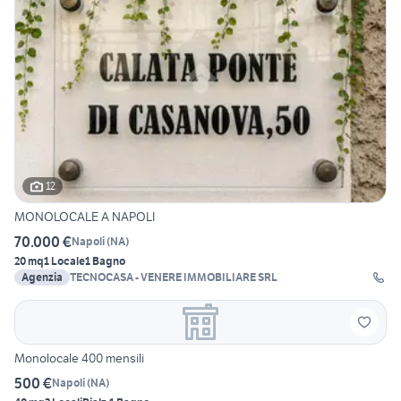
12
MONOLOCALE A NAPOLI
70.000 €
Napoli
(
NA
)
20 mq
1 Locale
1 Bagno
Agenzia
TECNOCASA - VENERE IMMOBILIARE SRL
Monolocale 400 mensili
500 €
Napoli
(
NA
)