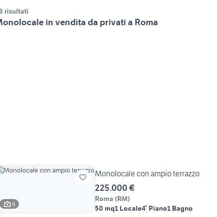
3 risultati
onolocale in vendita da privati a Roma
Monolocale con ampio terrazzo
225.000 €
Roma
(
RM
)
6
50 mq
1 Locale
4° Piano
1 Bagno