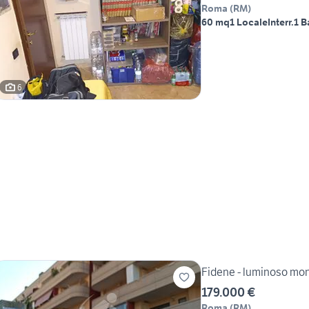
Roma
(
RM
)
60 mq
1 Locale
Interr.
1 
6
Fidene - luminoso mono
179.000 €
Roma
(
RM
)