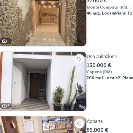
37.000 €
Monte Compatri
(
RM
)
40 mq
1 Locale
Piano T
1
6
Uso abitazione
150.000 €
Capena
(
RM
)
200 mq
1 Locale
2° Pian
6
Apparta
55.000 €