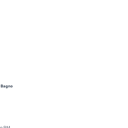
 Bagno
lo RM