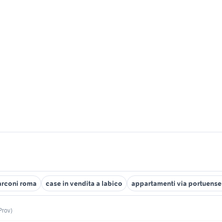
arconi roma
case in vendita a labico
appartamenti via portuens
Prov)