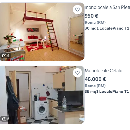
monolocale a San Piet
950 €
Roma
(
RM
)
30 mq
1 Locale
Piano T
1
6
Monolocale Cefalù
45.000 €
Roma
(
RM
)
35 mq
1 Locale
Piano T
1
6