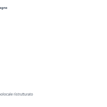
Bagno
locale ristrutturato