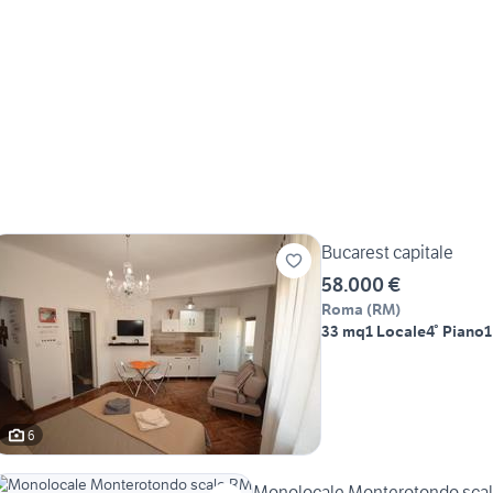
Bucarest capitale
58.000 €
Roma
(
RM
)
33 mq
1 Locale
4° Piano
1
6
Monolocale Monterotondo sca