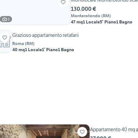
130.000 €
Monterotondo
(
RM
)
6
47 mq
1 Locale
5° Piano
1 Bagno
Grazioso appartamento retafani
Roma
(
RM
)
40 mq
1 Locale
1° Piano
1 Bagno
Appartamento 40 mq a 