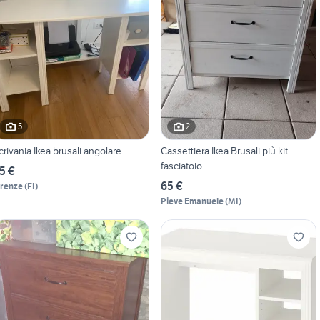
5
2
crivania Ikea brusali angolare
Cassettiera Ikea Brusali più kit
fasciatoio
5 €
65 €
irenze
(
FI
)
Pieve Emanuele
(
MI
)