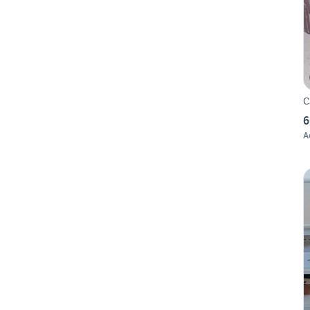
C
6
A