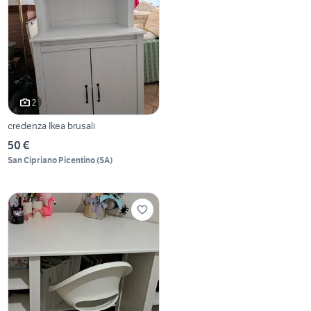
2
credenza Ikea brusali
50 €
San Cipriano Picentino
(
SA
)