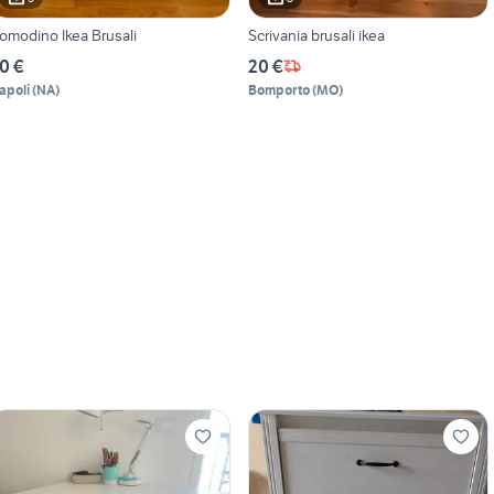
omodino Ikea Brusali
Scrivania brusali ikea
0 €
20 €
apoli
(
NA
)
Bomporto
(
MO
)