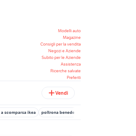
Modelli auto
Magazine
Consigli per la vendita
Negozi e Aziende
Subito per le Aziende
Assistenza
Ricerche salvate
Preferiti
Vendi
ti a scomparsa ikea
poltrona benedetta zucchetti
cucine usate s