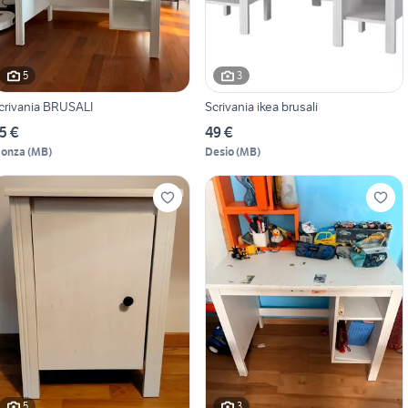
5
3
crivania BRUSALI
Scrivania ikea brusali
5 €
49 €
onza
(
MB
)
Desio
(
MB
)
5
3