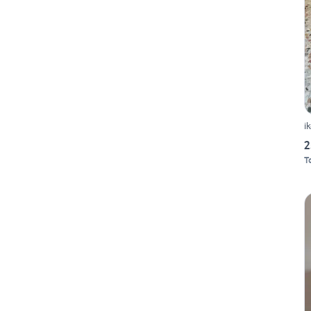
i
2
T