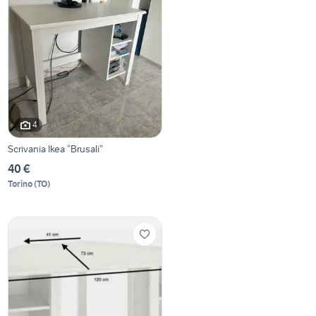
4
Scrivania Ikea “Brusali”
40 €
Torino
(
TO
)