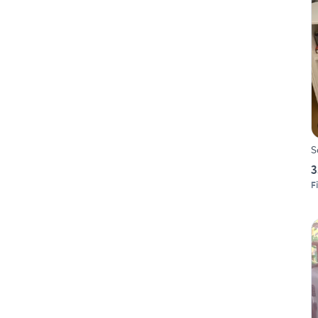
S
3
F