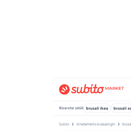
brusali ikea
brusali s
Ricerche
simili
Subito
Arredamento e casalinghi
brusa