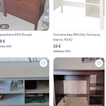
4
assettiera IKEA Brusali
Scrivania ikea BRUSALI Scrivania,
bianco, 90x52
0 €
20 €
osta
(
AO
)
Altidona
(
FM
)