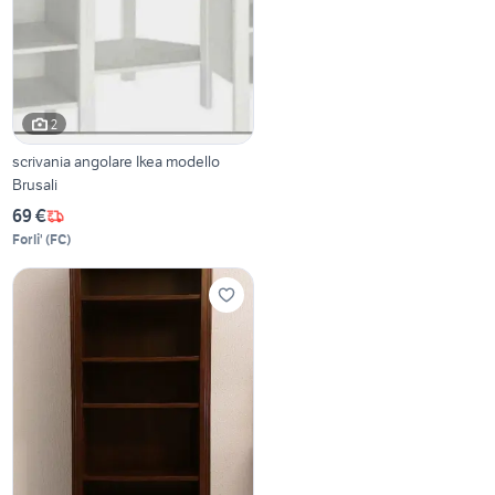
2
scrivania angolare Ikea modello
Brusali
69 €
Forli'
(
FC
)