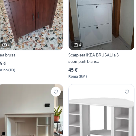
4
4
kea brusali
Scarpiera IKEA BRUSALI a 3
scomparti bianca
5 €
45 €
orino
(
TO
)
Roma
(
RM
)