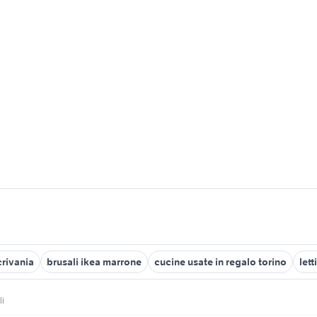
crivania
brusali ikea marrone
cucine usate in regalo torino
let
li