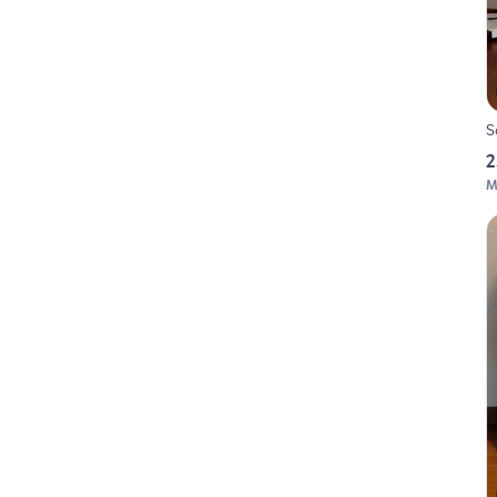
S
2
M