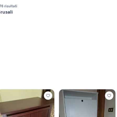
76 risultati
rusali