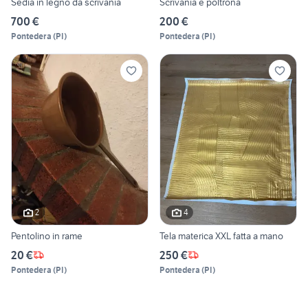
Sedia in legno da scrivania
Scrivania e poltrona
700 €
200 €
Pontedera
(
PI
)
Pontedera
(
PI
)
2
4
Pentolino in rame
Tela materica XXL fatta a mano
20 €
250 €
Pontedera
(
PI
)
Pontedera
(
PI
)