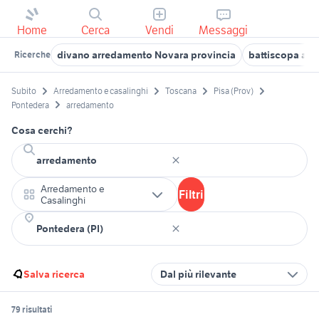
Home
Cerca
Vendi
Messaggi
divano arredamento Novara provincia
battiscopa ar
Ricerche
Subito
Arredamento e casalinghi
Toscana
Pisa (Prov)
Pontedera
arredamento
Cosa cerchi?
Arredamento e
Filtri
Casalinghi
Salva ricerca
Dal più rilevante
79 risultati