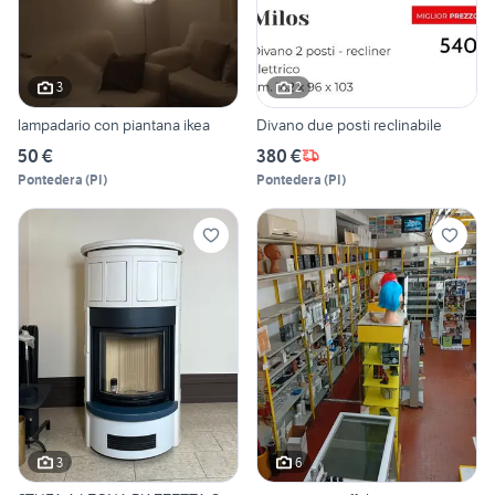
3
2
lampadario con piantana ikea
Divano due posti reclinabile
50 €
380 €
Pontedera
(
PI
)
Pontedera
(
PI
)
3
6