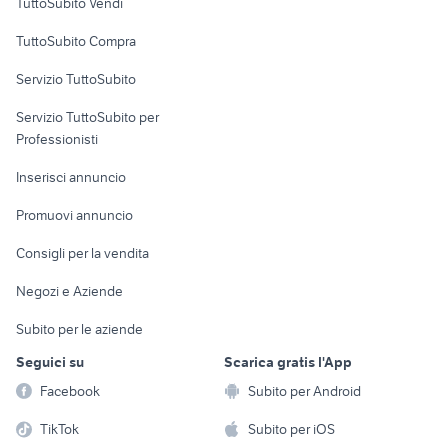
TuttoSubito Vendi
Uffici e Locali
TuttoSubito Compra
commerciali
Servizio TuttoSubito
elettronica
per la casa e la
sports e hobby
Servizio TuttoSubito per
persona
Informatica
Animali
Professionisti
Arredamento e
Console e
Accessori per
Casalinghi
Inserisci annuncio
Videogiochi
animali
Elettrodomestici
Promuovi annuncio
Audio/Video
Musica e Film
Giardino e Fai da te
Consigli per la vendita
Fotografia
Libri e Riviste
Abbigliamento e
Negozi e Aziende
Telefonia
Strumenti Musicali
Accessori
Subito per le aziende
Sports
Tutto per i bambini
Seguici su
Scarica gratis l'App
Biciclette
Facebook
Subito per Android
Collezionismo
TikTok
Subito per iOS