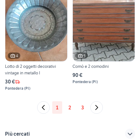
4
5
Lotto di 2 oggetti decorativi
Comò e 2 comodini
vintage in metallo l
90 €
30 €
Pontedera
(
PI
)
Pontedera
(
PI
)
1
2
3
Più cercati