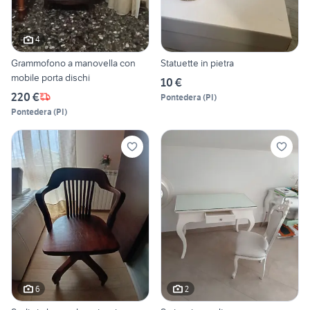
4
Grammofono a manovella con
Statuette in pietra
mobile porta dischi
10 €
220 €
Pontedera
(
PI
)
Pontedera
(
PI
)
6
2