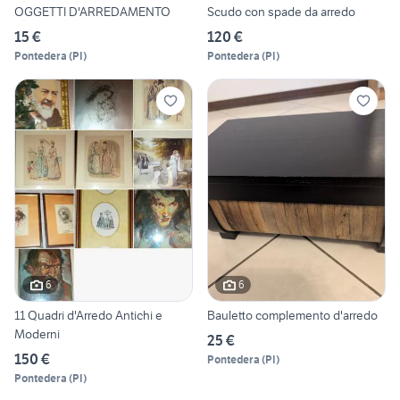
OGGETTI D'ARREDAMENTO
Scudo con spade da arredo
15 €
120 €
Pontedera
(
PI
)
Pontedera
(
PI
)
6
6
11 Quadri d'Arredo Antichi e
Bauletto complemento d'arredo
Moderni
25 €
150 €
Pontedera
(
PI
)
Pontedera
(
PI
)