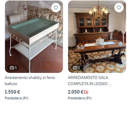
5
6
Arredamento shabby in ferro
ARREDAMENTO SALA
battuto
COMPLETA IN LEGNO
MASSELLO
1.550 €
2.050 €
Pontedera
(
PI
)
Pontedera
(
PI
)