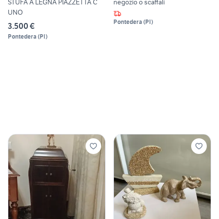
STUFA A LEGNA PIAZZETTA C
negozio o scaffali
UNO
Pontedera
(
PI
)
3.500 €
Pontedera
(
PI
)