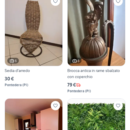
6
6
Sedia d'arredo
Brocca antica in rame sbalzato
con coperchio
30 €
79 €
Pontedera
(
PI
)
Pontedera
(
PI
)