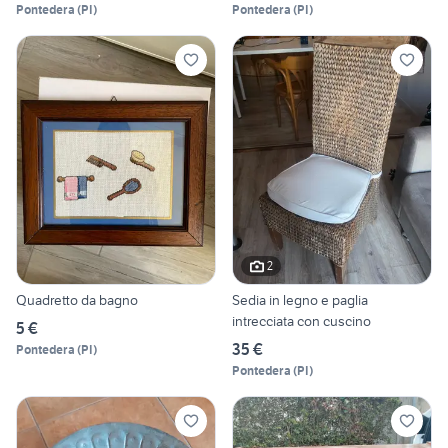
Pontedera
(
PI
)
Pontedera
(
PI
)
2
Quadretto da bagno
Sedia in legno e paglia
intrecciata con cuscino
5 €
35 €
Pontedera
(
PI
)
Pontedera
(
PI
)