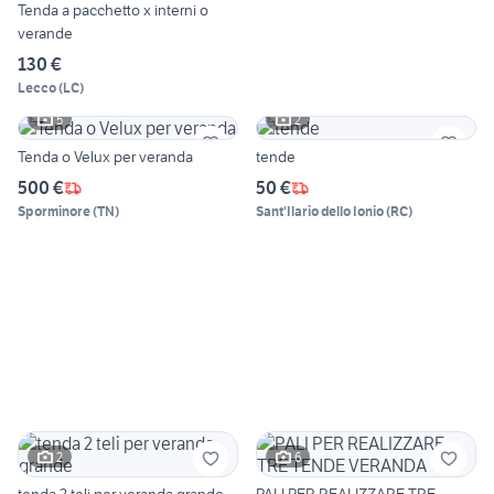
Tenda a pacchetto x interni o
verande
130 €
Lecco
(
LC
)
5
2
Tenda o Velux per veranda
tende
500 €
50 €
Sporminore
(
TN
)
Sant'Ilario dello Ionio
(
RC
)
2
6