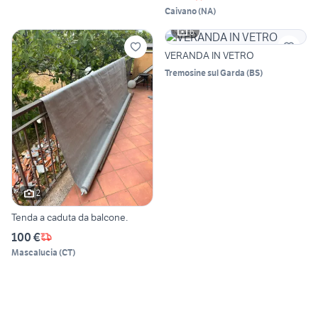
Caivano
(
NA
)
6
VERANDA IN VETRO
Tremosine sul Garda
(
BS
)
2
Tenda a caduta da balcone.
100 €
Mascalucia
(
CT
)