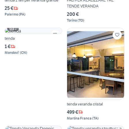
tenda 2 teli per veranda grande
PALI PER REALIZZARE TRE
TENDE VERANDA
25 €
200 €
Palermo
(
PA
)
Torino
(
TO
)
2
tenda
1 €
Mondovi'
(
CN
)
tenda veranda cristal
499 €
Martina Franca
(
TA
)