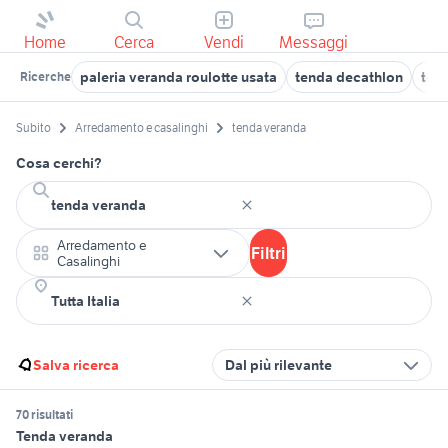
Home
Cerca
Vendi
Messaggi
paleria veranda roulotte usata
tenda decathlon
ten
Ricerche
Subito
Arredamento e casalinghi
tenda veranda
Cosa cerchi?
Arredamento e
Filtri
Casalinghi
Salva ricerca
Dal più rilevante
70 risultati
Tenda veranda