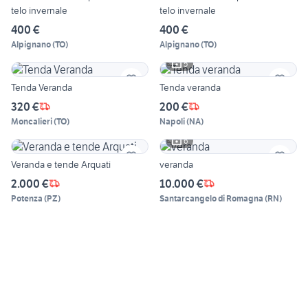
telo invernale
telo invernale
400 €
400 €
Alpignano
(
TO
)
Alpignano
(
TO
)
5
Tenda Veranda
Tenda veranda
320 €
200 €
Moncalieri
(
TO
)
Napoli
(
NA
)
6
Veranda e tende Arquati
veranda
2.000 €
10.000 €
Potenza
(
PZ
)
Santarcangelo di Romagna
(
RN
)