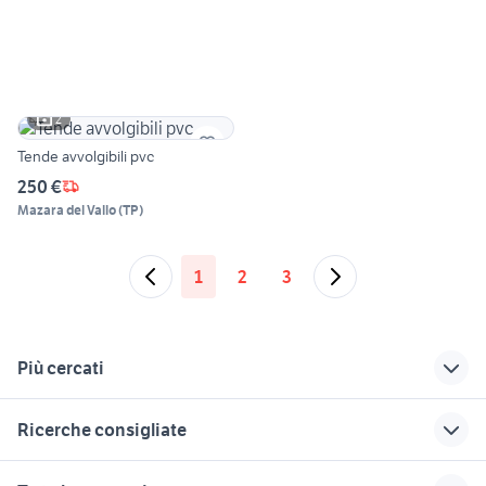
2
Tende avvolgibili pvc
250 €
Mazara del Vallo
(
TP
)
1
2
3
Più cercati
Correlati
Richerche simili
Suggerimenti
Ricerche consigliate
veranda in piemonte
mobili usati torino
cucine usate in
regalo
regalo torino
parete attrezzata a messina e
tenda letto ikea
separe in bambu