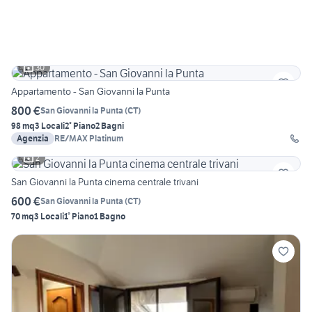
30
Appartamento - San Giovanni la Punta
800 €
San Giovanni la Punta
(
CT
)
98 mq
3 Locali
2° Piano
2 Bagni
Agenzia
RE/MAX Platinum
2
San Giovanni la Punta cinema centrale trivani
600 €
San Giovanni la Punta
(
CT
)
70 mq
3 Locali
1° Piano
1 Bagno