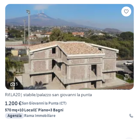
5
Rif.LA20| stabile/palazzo san giovanni la punta
1.200 €
San Giovanni la Punta
(
CT
)
570 mq
+10 Locali
1° Piano
+3 Bagni
Agenzia
Rama Immobiliare