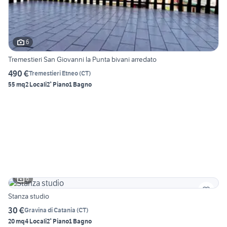
6
Tremestieri San Giovanni la Punta bivani arredato
490 €
Tremestieri Etneo
(
CT
)
55 mq
2 Locali
2° Piano
1 Bagno
6
Stanza studio
30 €
Gravina di Catania
(
CT
)
20 mq
4 Locali
2° Piano
1 Bagno