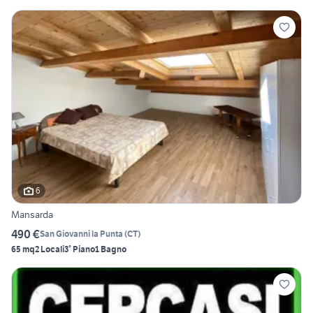
6
Mansarda
490 €
San Giovanni la Punta
(
CT
)
65 mq
2 Locali
3° Piano
1 Bagno