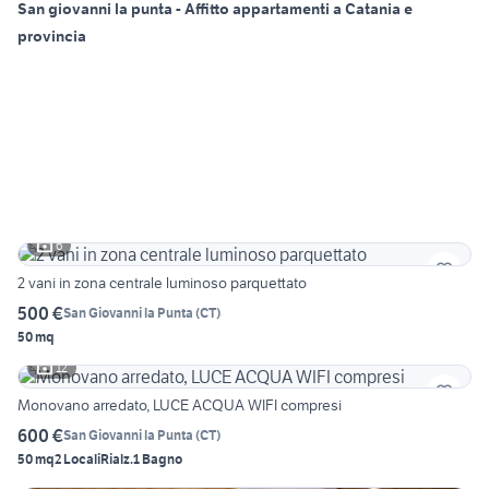
San giovanni la punta - Affitto appartamenti a Catania e
provincia
6
2 vani in zona centrale luminoso parquettato
500 €
San Giovanni la Punta
(
CT
)
50 mq
12
Monovano arredato, LUCE ACQUA WIFI compresi
600 €
San Giovanni la Punta
(
CT
)
50 mq
2 Locali
Rialz.
1 Bagno