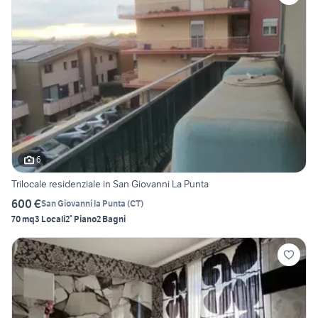
6
Trilocale residenziale in San Giovanni La Punta
600 €
San Giovanni la Punta
(
CT
)
70 mq
3 Locali
2° Piano
2 Bagni