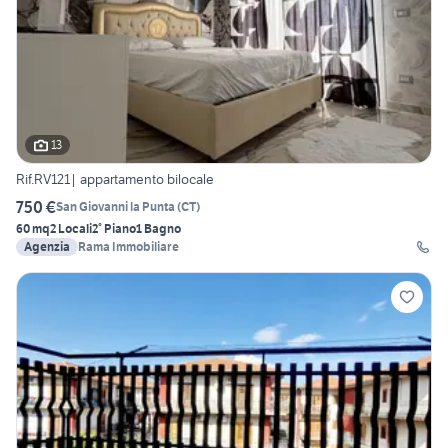
13
Rif.RV121| appartamento bilocale
750 €
San Giovanni la Punta
(
CT
)
60 mq
2 Locali
2° Piano
1 Bagno
Agenzia
Rama Immobiliare