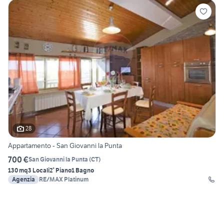
28
Appartamento - San Giovanni la Punta
700 €
San Giovanni la Punta
(
CT
)
130 mq
3 Locali
2° Piano
1 Bagno
Agenzia
RE/MAX Platinum