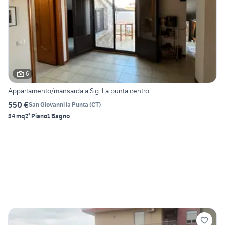
6
Appartamento/mansarda a S.g. La punta centro
550 €
San Giovanni la Punta
(
CT
)
54 mq
2° Piano
1 Bagno