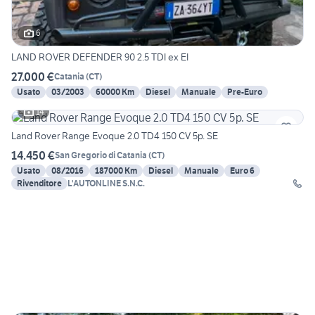
6
LAND ROVER DEFENDER 90 2.5 TDI ex EI
27.000 €
Catania
(
CT
)
Usato
03/2003
60000 Km
Diesel
Manuale
Pre-Euro
14
Land Rover Range Evoque 2.0 TD4 150 CV 5p. SE
14.450 €
San Gregorio di Catania
(
CT
)
Usato
08/2016
187000 Km
Diesel
Manuale
Euro 6
Rivenditore
L'AUTONLINE S.N.C.