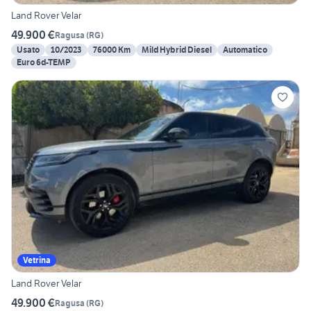
Land Rover Velar
49.900 €
Ragusa
(
RG
)
Usato
10/2023
76000 Km
Mild Hybrid Diesel
Automatico
Euro 6d-TEMP
Vetrina
Land Rover Velar
49.900 €
Ragusa
(
RG
)