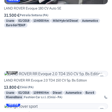
LAND ROVER Evoque 180 CV Auto SE
31.500 €
Petralia Sottana
(
PA
)
Usato
02/2019
134000 Km
Mild Hybrid Diesel
Automatico
Euro 6d-TEMP
22
LAND ROVER RR Evoque 2.0 TD4 150 CV 5p. Bs Edition
13.800 €
Cinisi
(
PA
)
Usato
02/2016
139990 Km
Diesel
Automatico
Euro 6
Rivenditore
Fashion Car s.r.l. (Cinisi - PA)
Vetrina