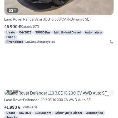
21
Land Rover Range Velar 3.0D l6 300 CV R-Dynamic SE
46.900 €
Catania
(
CT
)
Usato
04/2022
39000 Km
Mild Hybrid Diesel
Automatico
Euro 6
Rivenditore
LuCars Motorcycles
14
Land Rover Defender 110 3.0D I6 200 CV AWD Auto SE
41.990 €
Licata
(
AG
)
Usato
06/2021
128000 Km
Mild Hybrid Diesel
Automatico
Euro 6e