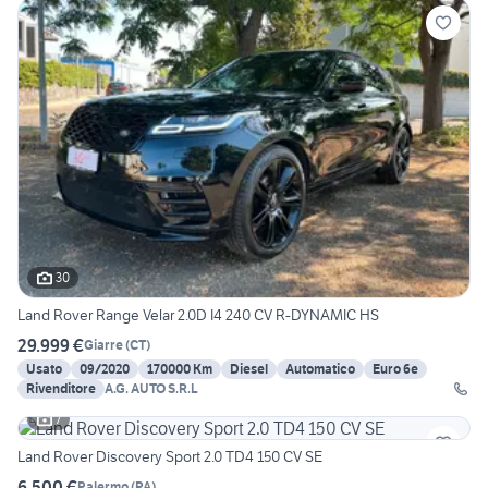
30
Land Rover Range Velar 2.0D I4 240 CV R-DYNAMIC HS
29.999 €
Giarre
(
CT
)
Usato
09/2020
170000 Km
Diesel
Automatico
Euro 6e
Rivenditore
A.G. AUTO S.R.L
7
Land Rover Discovery Sport 2.0 TD4 150 CV SE
6.500 €
Palermo
(
PA
)