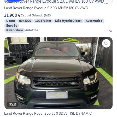
Land Rover Range Evoque S 2.0D MHEV 180 CV AWD
21.900 €
Capo d'Orlando
(
ME
)
Usato
09/2020
109576 Km
Mild Hybrid Diesel
Automatico
Euro 6e
Rivenditore
AutoElite
25
Land Rover Range Rover Sport 3.0 SDV6 HSE DYNAMIC