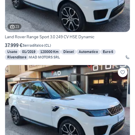
23
Land Rover Range Sport 3.0 249 CV HSE Dynamic
37.999 €
Serradifalco
(
CL
)
Usato
01/2019
120000 Km
Diesel
Automatico
Euro 6
Rivenditore
MAD MOTORS SRL