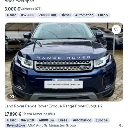
range rover sport
3.000 €
Valverde
(
CT
)
Usato
05/2006
218000 Km
Diesel
Automatico
Euro 5
7
Land Rover Range Rover Evoque Range Rover Evoque 2
17.890 €
Piazza Armerina
(
EN
)
Usato
04/2018
74000 Km
Diesel
Automatico
Euro 6e
Rivenditore
A&M Auto Srl Monasteri Group