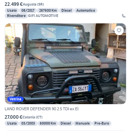
22.499 €
Augusta
(
SR
)
Usato
08/2017
267600 Km
Diesel
Automatico
Rivenditore
GIFI AUTOMOTIVE
Vetrina
LAND ROVER DEFENDER 90 2.5 TDI ex EI
27.000 €
Catania
(
CT
)
Usato
03/2003
60000 Km
Diesel
Manuale
Pre-Euro