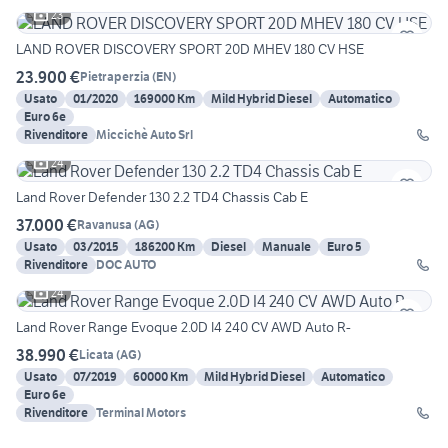
23
LAND ROVER DISCOVERY SPORT 20D MHEV 180 CV HSE
23.900 €
Pietraperzia
(
EN
)
Usato
01/2020
169000 Km
Mild Hybrid Diesel
Automatico
Euro 6e
Rivenditore
Miccichè Auto Srl
24
Land Rover Defender 130 2.2 TD4 Chassis Cab E
37.000 €
Ravanusa
(
AG
)
Usato
03/2015
186200 Km
Diesel
Manuale
Euro 5
Rivenditore
DOC AUTO
24
Land Rover Range Evoque 2.0D I4 240 CV AWD Auto R-
38.990 €
Licata
(
AG
)
Usato
07/2019
60000 Km
Mild Hybrid Diesel
Automatico
Euro 6e
Rivenditore
Terminal Motors