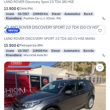
LAND ROVER Discovery Sport 2.0 TD4 180 HSE
13.900 €
Cinisi
(
PA
)
Usato
03/2017
139900 Km
Diesel
Automatico
Euro 6
Rivenditore
Fashion Car s.r.l. (Cinisi - PA)
Vetrina
LAND ROVER DISCOVERY SPORT 2.0 TD4 150 CV HSE MANU
15.900 €
Pietraperzia
(
EN
)
Usato
10/2017
119000 Km
Diesel
Automatico
Euro 6e
Rivenditore
Miccichè Auto Srl