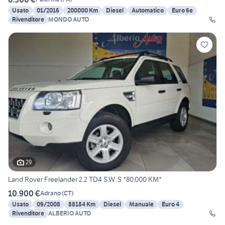
Usato
01/2016
200000 Km
Diesel
Automatico
Euro 6e
Rivenditore
MONDO AUTO
29
Land Rover Freelander 2.2 TD4 S.W. S *80.000 KM*
10.900 €
Adrano
(
CT
)
Usato
09/2008
88184 Km
Diesel
Manuale
Euro 4
Rivenditore
ALBERIO AUTO