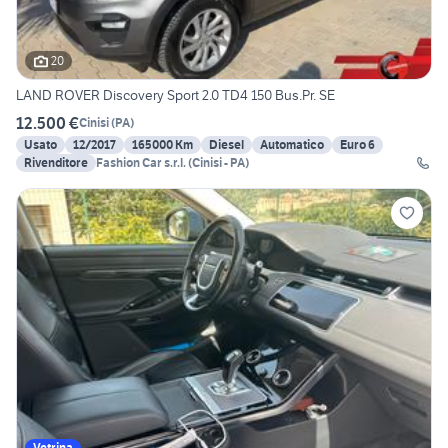
20
LAND ROVER Discovery Sport 2.0 TD4 150 Bus.Pr. SE
12.500 €
Cinisi
(
PA
)
Usato
12/2017
165000 Km
Diesel
Automatico
Euro 6
Rivenditore
Fashion Car s.r.l. (Cinisi - PA)
Vetrina