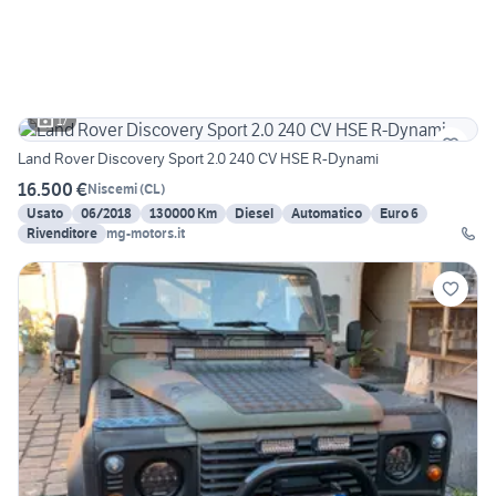
17
Land Rover Discovery Sport 2.0 240 CV HSE R-Dynami
16.500 €
Niscemi
(
CL
)
Usato
06/2018
130000 Km
Diesel
Automatico
Euro 6
Rivenditore
mg-motors.it