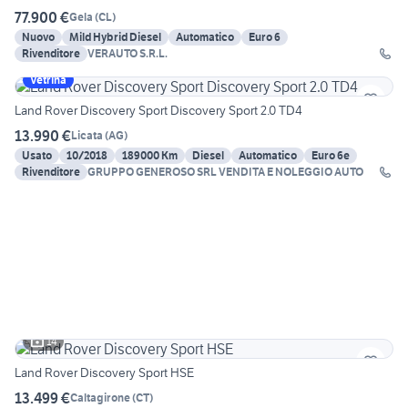
77.900 €
Gela
(
CL
)
Nuovo
Mild Hybrid Diesel
Automatico
Euro 6
Rivenditore
VERAUTO S.R.L.
Vetrina
Land Rover Discovery Sport Discovery Sport 2.0 TD4
13.990 €
Licata
(
AG
)
Usato
10/2018
189000 Km
Diesel
Automatico
Euro 6e
Rivenditore
GRUPPO GENEROSO SRL VENDITA E NOLEGGIO AUTO
14
Land Rover Discovery Sport HSE
13.499 €
Caltagirone
(
CT
)