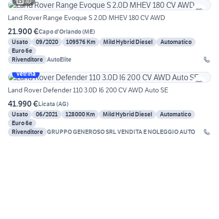
30
Land Rover Range Evoque S 2.0D MHEV 180 CV AWD
21.900 €
Capo d'Orlando
(
ME
)
Usato
09/2020
109576 Km
Mild Hybrid Diesel
Automatico
Euro 6e
Rivenditore
AutoElite
Vetrina
Land Rover Defender 110 3.0D I6 200 CV AWD Auto SE
41.990 €
Licata
(
AG
)
Usato
06/2021
128000 Km
Mild Hybrid Diesel
Automatico
Euro 6e
Rivenditore
GRUPPO GENEROSO SRL VENDITA E NOLEGGIO AUTO