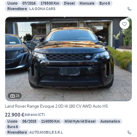
Usato
07/2016
179500 Km
Diesel
Manuale
Euro 6
Rivenditore
LA GONA CARS
28
Land Rover Range Evoque 2.0D I4 180 CV AWD Auto HS
22.900 €
Adrano
(
CT
)
Usato
06/2019
114000 Km
Mild Hybrid Diesel
Automatico
Euro 6
Rivenditore
AUTO.MOBILE S.R.L