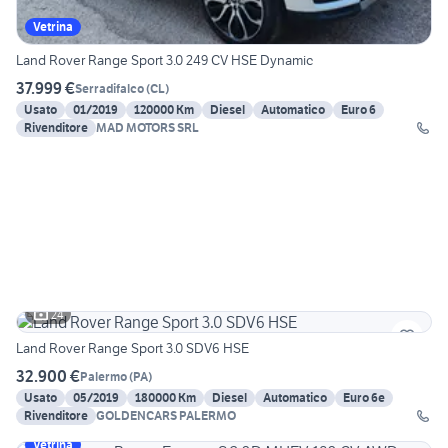
Vetrina
Land Rover Range Sport 3.0 249 CV HSE Dynamic
37.999 €
Serradifalco
(
CL
)
Usato
01/2019
120000 Km
Diesel
Automatico
Euro 6
Rivenditore
MAD MOTORS SRL
24
Land Rover Range Sport 3.0 SDV6 HSE
32.900 €
Palermo
(
PA
)
Usato
05/2019
180000 Km
Diesel
Automatico
Euro 6e
Rivenditore
GOLDENCARS PALERMO
Vetrina