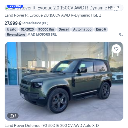
Vetrina
Land Rover R. Evoque 2.0 150CV AWD R-Dynamic HSE 2
27.999 €
Serradifalco
(
CL
)
Usato
01/2020
90000 Km
Diesel
Automatico
Euro 6
Rivenditore
MAD MOTORS SRL
8
Land Rover Defender 90 3.0D I6 200 CV AWD Auto X-D