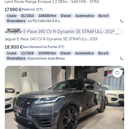
Land Rover Range Evoque 2.2 190cv - Sd4 HSE - STRA
17.990 €
Paterno'
(
CT
)
Usato
01/2013
108000 Km
Diesel
Automatico
Euro 5
Rivenditore
AUTO CARUSO S.R.L.
21
Jaguar E-Pace 240 CV R-Dynamic SE STRAFULL- 2019
18.900 €
San Giovanni la Punta
(
CT
)
Usato
12/2019
139000 Km
Diesel
Automatico
Euro 6
Rivenditore
Esposizione Auto Etnea