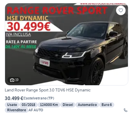
19
Land Rover Range Sport 3.0 TDV6 HSE Dynamic
30.499 €
Castelvetrano
(
TP
)
Usato
03/2018
124000 Km
Diesel
Automatico
Euro 6
Rivenditore
AF AUTO