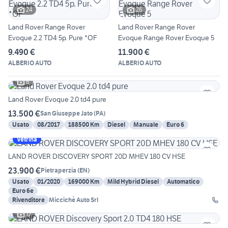
24
26
Land Rover Range Rover
Land Rover Range Rover
Evoque 2.2 TD4 5p. Pure *OF
Evoque Range Rover Evoque 5
9.490 €
11.900 €
ALBERIO AUTO
ALBERIO AUTO
6
Land Rover Evoque 2.0 td4 pure
13.500 €
San Giuseppe Jato
(
PA
)
Usato
08/2017
188500 Km
Diesel
Manuale
Euro 6
Vetrina
LAND ROVER DISCOVERY SPORT 20D MHEV 180 CV HSE
23.900 €
Pietraperzia
(
EN
)
Usato
01/2020
169000 Km
Mild Hybrid Diesel
Automatico
Euro 6e
Rivenditore
Miccichè Auto Srl
17