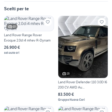
Scelti per te
13
Land Rover Range Rover
Evoque 2.0d i4 mhev R-Dynam
26.900 €
sol-auto srl
16
Land Rover Defender 110 3.0D I6
200 CV AWD Au...
83.500 €
Gruppo Nuova Cori