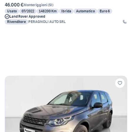
46.000 €
Monteriggioni
(
SI
)
Usato
07/2022
148200 Km
Ibrida
Automatico
Euro 6
Land Rover Approved
Rivenditore
PERAGNOLI AUTO SRL