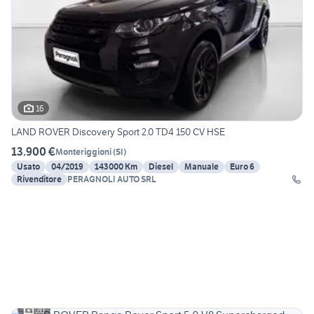
16
LAND ROVER Discovery Sport 2.0 TD4 150 CV HSE
13.900 €
Monteriggioni
(
SI
)
Usato
04/2019
143000 Km
Diesel
Manuale
Euro 6
Rivenditore
PERAGNOLI AUTO SRL
20