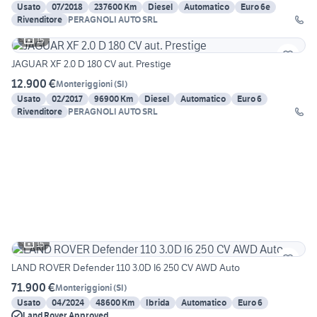
Usato
07/2018
237600 Km
Diesel
Automatico
Euro 6e
Rivenditore
PERAGNOLI AUTO SRL
15
JAGUAR XF 2.0 D 180 CV aut. Prestige
12.900 €
Monteriggioni
(
SI
)
Usato
02/2017
96900 Km
Diesel
Automatico
Euro 6
Rivenditore
PERAGNOLI AUTO SRL
15
LAND ROVER Defender 110 3.0D I6 250 CV AWD Auto
71.900 €
Monteriggioni
(
SI
)
Usato
04/2024
48600 Km
Ibrida
Automatico
Euro 6
Land Rover Approved