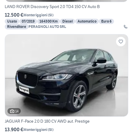
LAND ROVER Discovery Sport 2.0 TD4 150 CV Auto B
12.500 €
Monteriggioni
(
SI
)
Usato
07/2019
164300 Km
Diesel
Automatico
Euro 6
Rivenditore
PERAGNOLI AUTO SRL
14
JAGUAR F-Pace 2.0 D 180 CV AWD aut. Prestige
13.900 €
Monteriggioni
(
SI
)