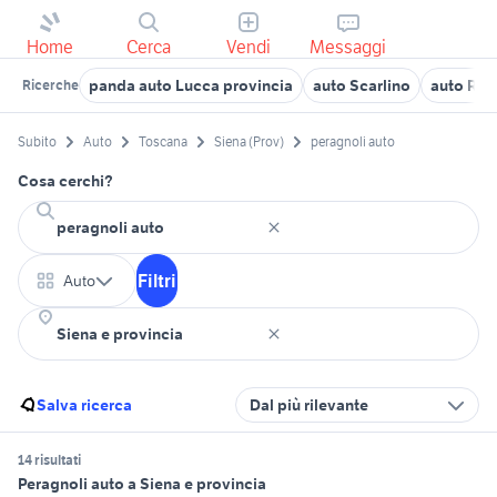
Home
Cerca
Vendi
Messaggi
panda auto Lucca provincia
auto Scarlino
auto Rip
Ricerche
Subito
Auto
Toscana
Siena (Prov)
peragnoli auto
Cosa cerchi?
Filtri
Auto
Salva ricerca
Dal più rilevante
14 risultati
Peragnoli auto a Siena e provincia