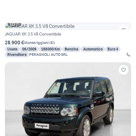
15
JAGUAR XK 3.5 V8 Convertibile
28.900 €
Monteriggioni
(
SI
)
Usato
06/2009
198000 Km
Benzina
Automatico
Euro 4
Rivenditore
PERAGNOLI AUTO SRL