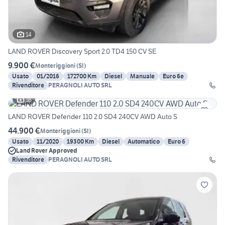
14
LAND ROVER Discovery Sport 2.0 TD4 150 CV SE
9.900 €
Monteriggioni
(
SI
)
Usato
01/2016
172700 Km
Diesel
Manuale
Euro 6e
Rivenditore
PERAGNOLI AUTO SRL
16
LAND ROVER Defender 110 2.0 SD4 240CV AWD Auto S
44.900 €
Monteriggioni
(
SI
)
Usato
11/2020
19300 Km
Diesel
Automatico
Euro 6
Land Rover Approved
Rivenditore
PERAGNOLI AUTO SRL