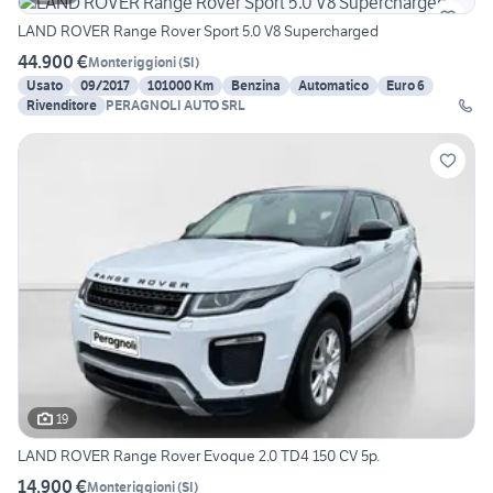
LAND ROVER Range Rover Sport 5.0 V8 Supercharged
44.900 €
Monteriggioni
(
SI
)
Usato
09/2017
101000 Km
Benzina
Automatico
Euro 6
Rivenditore
PERAGNOLI AUTO SRL
19
LAND ROVER Range Rover Evoque 2.0 TD4 150 CV 5p.
14.900 €
Monteriggioni
(
SI
)