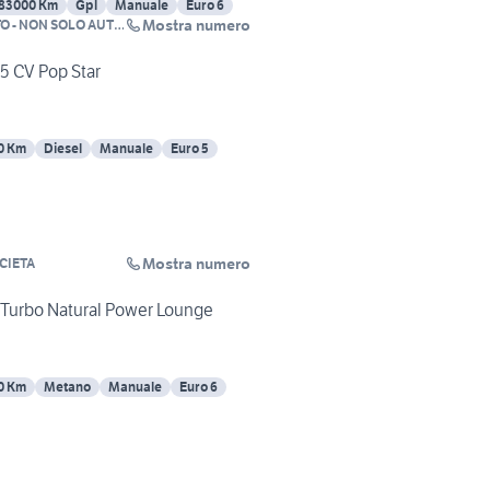
83000 Km
Gpl
Manuale
Euro 6
Mostra numero
O - NON SOLO AUTO
85 CV Pop Star
0 Km
Diesel
Manuale
Euro 5
Mostra numero
CIETA
r Turbo Natural Power Lounge
0 Km
Metano
Manuale
Euro 6