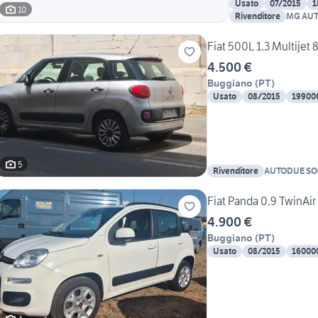
Usato
07/2015
1
10
Rivenditore
MG AUT
S.R.L.
Fiat 500L 1.3 Multijet 
4.500 €
Buggiano
(
PT
)
Usato
08/2015
19900
5
Rivenditore
AUTODUE SO
Fiat Panda 0.9 TwinAi
4.900 €
Buggiano
(
PT
)
Usato
08/2015
16000