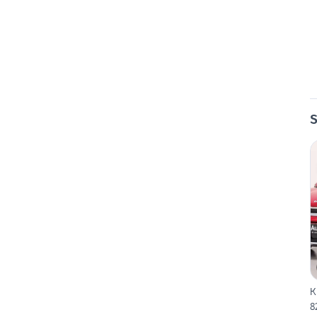
S
K
8