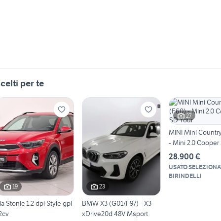
celti per te
27
MINI Mini Countr
- Mini 2.0 Cooper
28.900 €
USATO SELEZIONA
BIRINDELLI
19
23
ia Stonic 1.2 dpi Style gpl
BMW X3 (G01/F97) - X3
2cv
xDrive20d 48V Msport