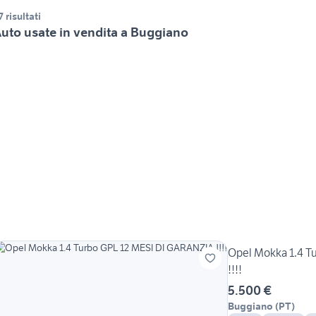
7 risultati
uto usate in vendita a Buggiano
Opel Mokka 1.4 T
!!!!
5.500 €
Buggiano
(
PT
)