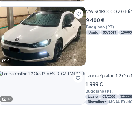
VW SCIROCCO 2.0 tdi 
9.400 €
Buggiano
(
PT
)
Usato
03/2013
18600
6
Lancia Ypsilon 1.2 Oro
1.999 €
Buggiano
(
PT
)
Usato
02/2007
220000
12
Rivenditore
MG AUTO - NO