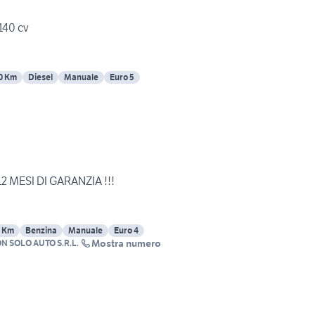
140 cv
0 Km
Diesel
Manuale
Euro 5
 12 MESI DI GARANZIA !!!
 Km
Benzina
Manuale
Euro 4
Mostra numero
N SOLO AUTO S.R.L.