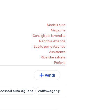
Modelli auto
Magazine
Consigli per la vendita
Negozi e Aziende
Subito per le Aziende
Assistenza
Ricerche salvate
Preferiti
Vendi
cessori auto Agliana
volkswagen pieve a nievole
citroen pistoi