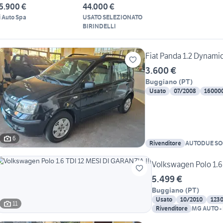
5.900 €
44.000 €
i Auto Spa
USATO SELEZIONATO
BIRINDELLI
Fiat Panda 1.2 Dynami
3.600 €
Buggiano
(
PT
)
Usato
07/2008
16000
6
Rivenditore
AUTODUE SO
Volkswagen Polo 1.6
5.499 €
Buggiano
(
PT
)
Usato
10/2010
123
11
Rivenditore
MG AUTO -
S.R.L.