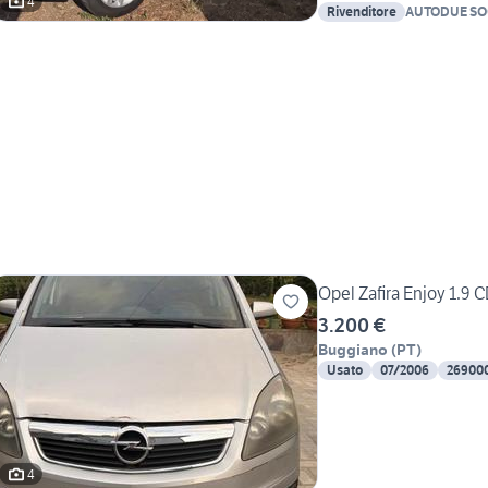
4
Rivenditore
AUTODUE SO
Opel Zafira Enjoy 1.9 C
3.200 €
Buggiano
(
PT
)
Usato
07/2006
26900
4