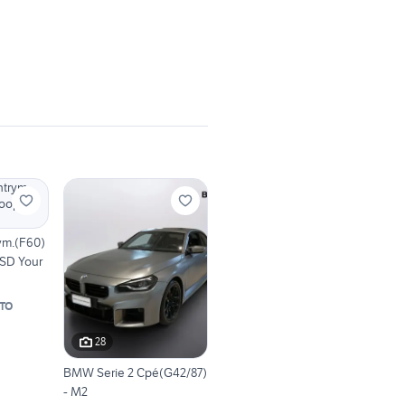
ym.(F60)
 SD Your
TO
28
BMW Serie 2 Cpé(G42/87)
- M2