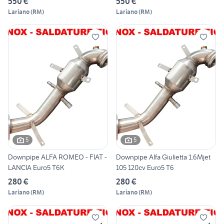
550 €
550 €
Lariano
(
RM
)
Lariano
(
RM
)
5
5
Downpipe ALFA ROMEO - FIAT -
Downpipe Alfa Giulietta 1.6Mjet
LANCIA Euro5 T6K
105 120cv Euro5 T6
280 €
280 €
Lariano
(
RM
)
Lariano
(
RM
)