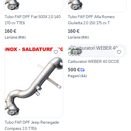
5
5
Tubo FAP DPF Fiat 500X 2.0 140
Tubo FAP DPF Alfa Romeo
170 cv T7E6
Giulietta 2.0 150 175 cv T
160 €
160 €
Lariano
(
RM
)
Lariano
(
RM
)
3
Carburatori WEBER 40 DCOE
500 €
Pagani
(
SA
)
5
Tubo FAP DPF Jeep Renegade
Compass 2.0 T7E6