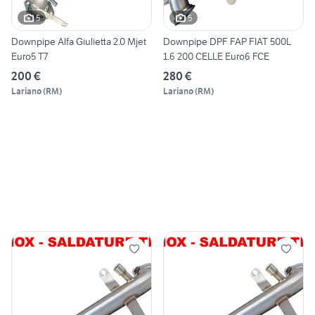
5
5
Downpipe Alfa Giulietta 2.0 Mjet
Downpipe DPF FAP FIAT 500L
Euro5 T7
1.6 200 CELLE Euro6 FCE
200 €
280 €
Lariano
(
RM
)
Lariano
(
RM
)