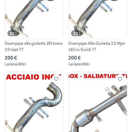
5
5
Downpipe alfa giulietta 159 brera
Downpipe Alfa Giulietta 2.0 Mjet
2.0 mjet T7
140 cv Euro5 T7
200 €
200 €
Lariano
(
RM
)
Lariano
(
RM
)