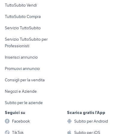
Case vacanza
TuttoSubito Vendi
Uffici e Locali
TuttoSubito Compra
commerciali
Servizio TuttoSubito
elettronica
per la casa e la
sports e hobby
Servizio TuttoSubito per
persona
Informatica
Animali
Professionisti
Arredamento e
Console e
Accessori per
Casalinghi
Inserisci annuncio
Videogiochi
animali
Elettrodomestici
Promuovi annuncio
Audio/Video
Musica e Film
Giardino e Fai da te
Consigli per la vendita
Fotografia
Libri e Riviste
Abbigliamento e
Negozi e Aziende
Telefonia
Strumenti Musicali
Accessori
Subito per le aziende
Sports
Tutto per i bambini
Seguici su
Scarica gratis l'App
Biciclette
Facebook
Subito per Android
Collezionismo
TikTok
Subito per iOS