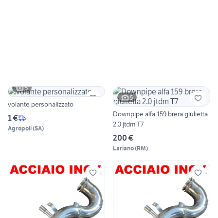
5
5
volante personalizzato
Downpipe alfa 159 brera giulietta
1 €
2.0 jtdm T7
Agropoli
(
SA
)
200 €
Lariano
(
RM
)