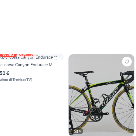
Vetrina
Urgente
ici corsa Canyon Endurace M
50 €
uinto di Treviso
(
TV
)
6