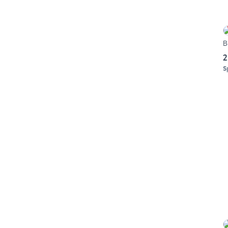
B
2
S