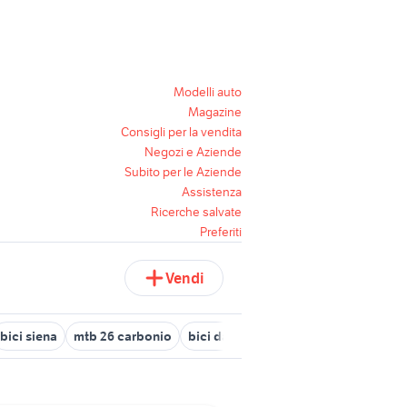
Modelli auto
Magazine
Consigli per la vendita
Negozi e Aziende
Subito per le Aziende
Assistenza
Ricerche salvate
Preferiti
Vendi
bici siena
mtb 26 carbonio
bici da corsa bambino misura 24
b