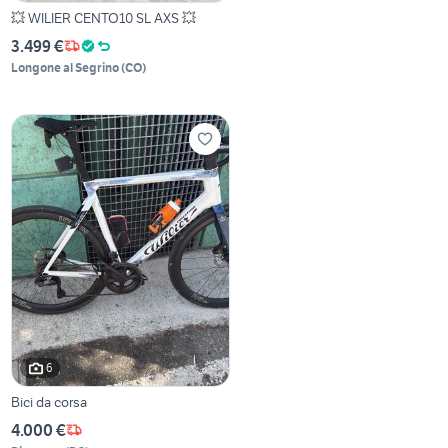
💥 WILIER CENTO10 SL AXS 💥
3.499 €
Longone al Segrino
(
CO
)
6
Bici da corsa
4.000 €