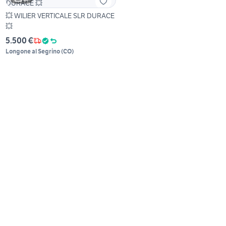
💥 WILIER VERTICALE SLR DURACE
💥
5.500 €
Longone al Segrino
(
CO
)