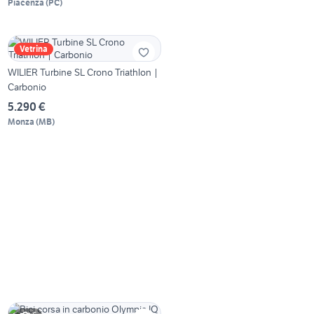
Piacenza
(
PC
)
Vetrina
WILIER Turbine SL Crono Triathlon |
Carbonio
5.290 €
Monza
(
MB
)