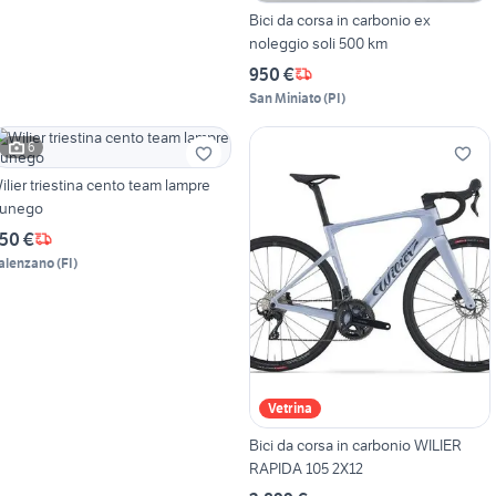
Bici da corsa in carbonio ex
noleggio soli 500 km
950 €
San Miniato
(
PI
)
6
ilier triestina cento team lampre
unego
50 €
alenzano
(
FI
)
Vetrina
Bici da corsa in carbonio WILIER
RAPIDA 105 2X12