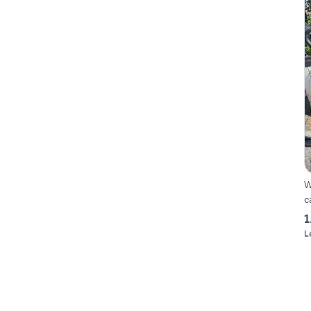
W
c
1
L