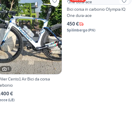
Bici corsa in carbonio Olympia IQ
One dura-ace
450 €
Spilimbergo
(
PN
)
5
ilier Cento1 Air Bici da corsa
arbonio
.400 €
ecce
(
LE
)