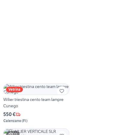
Vetrina
Wilier triestina cento team lampre
Cunego
550 €
Calenzano
(
FI
)
13