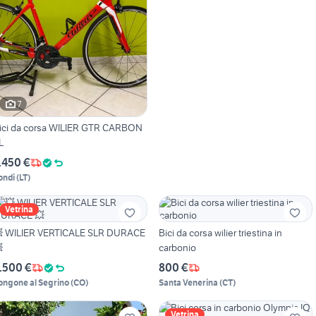
7
ici da corsa WILIER GTR CARBON
L
.450 €
ondi
(
LT
)
Vetrina
 WILIER VERTICALE SLR DURACE
Bici da corsa wilier triestina in

carbonio
.500 €
800 €
ongone al Segrino
(
CO
)
Santa Venerina
(
CT
)
Vetrina