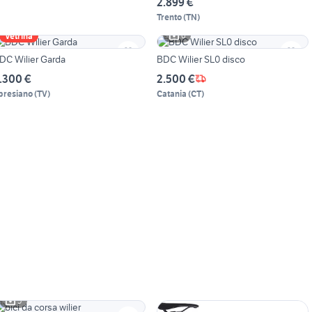
2.899 €
Trento
(
TN
)
6
Vetrina
DC Wilier Garda
BDC Wilier SL0 disco
.300 €
2.500 €
presiano
(
TV
)
Catania
(
CT
)
5