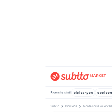
bici canyon
opel cor
Ricerche
simili
Subito
Biciclette
bici da corsa wilier ca