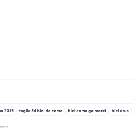
sa 2016
taglia 54 bici da corsa
bici corsa galmozzi
bici orus
rbonio