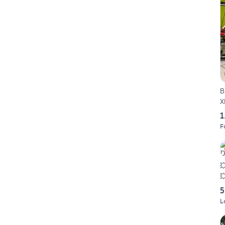
B
X
1
F


5
L