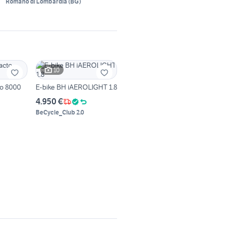
Romano di Lombardia
(
BG
)
10
to 8000
E-bike BH iAEROLIGHT 1.8
4.950 €
BeCycle_Club 2.0