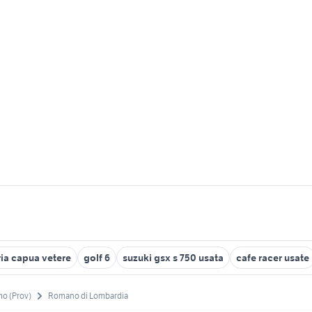
ria capua vetere
golf 6
suzuki gsx s 750 usata
cafe racer usate
o (Prov)
Romano di Lombardia