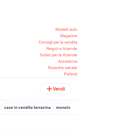
Modelli auto
Magazine
Consigli per la vendita
Negozi e Aziende
Subito per le Aziende
Assistenza
Ricerche salvate
Preferiti
Vendi
case in vendita terracina
monolocale affitto sassari
case in ve