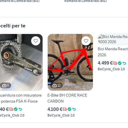
omano di Lombardia
(
BG
)
Romano di Lombardia
(
BG
)
celti per te
Bici Merida Reac
2026
4.499 €
BeCycle_Club 2.0
6
12
uarnitura con misuratore
E-Bike BH CORE RACE
i potenza FSA K-Force
CARBON
40 €
4.100 €
eCycle_Club 2.0
BeCycle_Club 2.0