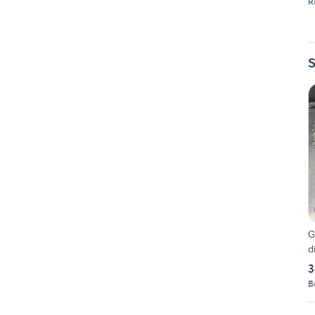
R
S
G
d
3
B