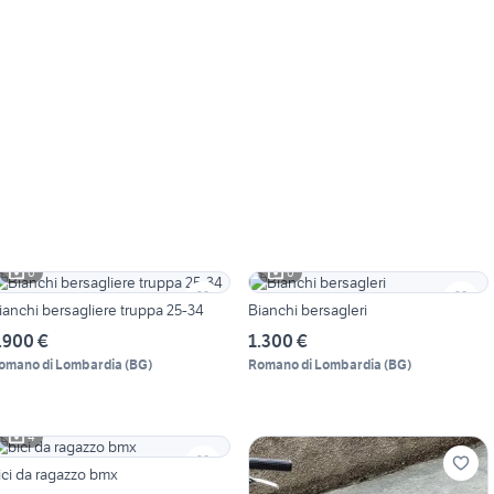
6
6
ianchi bersagliere truppa 25-34
Bianchi bersagleri
.900 €
1.300 €
omano di Lombardia
(
BG
)
Romano di Lombardia
(
BG
)
4
ici da ragazzo bmx