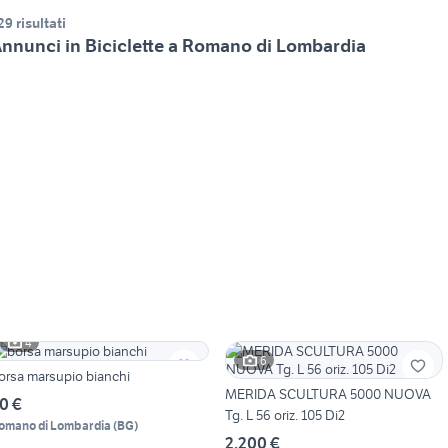
29 risultati
nnunci in Biciclette a Romano di Lombardia
4
6
orsa marsupio bianchi
MERIDA SCULTURA 5000 NUOVA
0 €
Tg. L 56 oriz. 105 Di2
omano di Lombardia
(
BG
)
2.200 €