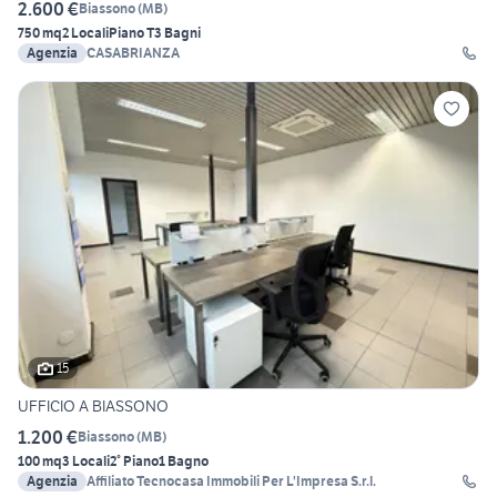
2.600 €
Biassono
(
MB
)
750 mq
2 Locali
Piano T
3 Bagni
Agenzia
CASABRIANZA
15
UFFICIO A BIASSONO
1.200 €
Biassono
(
MB
)
100 mq
3 Locali
2° Piano
1 Bagno
Agenzia
Affiliato Tecnocasa Immobili Per L'Impresa S.r.l.