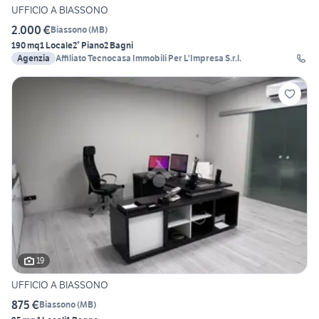
UFFICIO A BIASSONO
2.000 €
Biassono
(
MB
)
190 mq
1 Locale
2° Piano
2 Bagni
Agenzia
Affiliato Tecnocasa Immobili Per L'Impresa S.r.l.
19
UFFICIO A BIASSONO
875 €
Biassono
(
MB
)