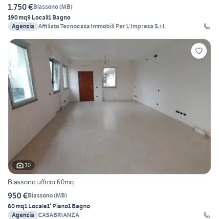
1.750 €
Biassono
(
MB
)
190 mq
9 Locali
1 Bagno
Agenzia
Affiliato Tecnocasa Immobili Per L'Impresa S.r.l.
10
Biassono ufficio 60mq
950 €
Biassono
(
MB
)
60 mq
1 Locale
1° Piano
1 Bagno
Agenzia
CASABRIANZA