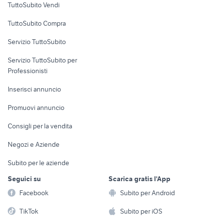
TuttoSubito Vendi
Uffici e Locali
TuttoSubito Compra
commerciali
Servizio TuttoSubito
elettronica
per la casa e la
sports e hobby
Servizio TuttoSubito per
persona
Informatica
Animali
Professionisti
Arredamento e
Console e
Accessori per
Casalinghi
Inserisci annuncio
Videogiochi
animali
Elettrodomestici
Promuovi annuncio
Audio/Video
Musica e Film
Giardino e Fai da te
Consigli per la vendita
Fotografia
Libri e Riviste
Abbigliamento e
Negozi e Aziende
Telefonia
Strumenti Musicali
Accessori
Subito per le aziende
Sports
Tutto per i bambini
Seguici su
Scarica gratis l'App
Biciclette
Facebook
Subito per Android
Collezionismo
TikTok
Subito per iOS