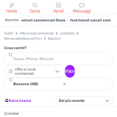
Home
Cerca
Vendi
Messaggi
veicoli commerciali Desio
ford transit veicoli commer
Ricerche
Subito
Uffici e locali commerciali
Lombardia
Monza e della Brianza (Prov)
Biassono
Cosa cerchi?
Uffici e Locali
Filtri
commerciali
Salva ricerca
Dal più recente
12 risultati