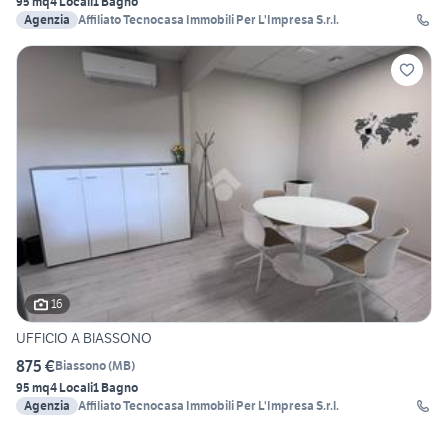
95 mq
4 Locali
1 Bagno
Agenzia
Affiliato Tecnocasa Immobili Per L'Impresa S.r.l.
16
UFFICIO A BIASSONO
875 €
Biassono
(
MB
)
95 mq
4 Locali
1 Bagno
Agenzia
Affiliato Tecnocasa Immobili Per L'Impresa S.r.l.