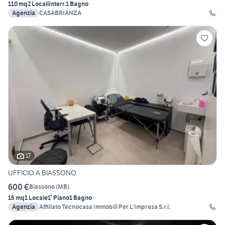
110 mq
2 Locali
Interr.
1 Bagno
Agenzia
CASABRIANZA
17
UFFICIO A BIASSONO
600 €
Biassono
(
MB
)
15 mq
1 Locale
1° Piano
1 Bagno
Agenzia
Affiliato Tecnocasa Immobili Per L'Impresa S.r.l.