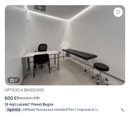
17
UFFICIO A BIASSONO
600 €
Biassono
(
MB
)
15 mq
1 Locale
2° Piano
1 Bagno
Agenzia
Affiliato Tecnocasa Immobili Per L'Impresa S.r.l.