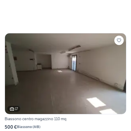
17
Biassono centro magazzino 110 mq
500 €
Biassono
(
MB
)