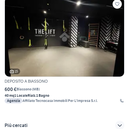
15
DEPOSITO A BIASSONO
600 €
Biassono
(
MB
)
40 mq
1 Locale
Rialz.
1 Bagno
Agenzia
Affiliato Tecnocasa Immobili Per L'Impresa S.r.l.
Più cercati