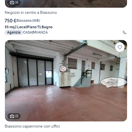
16
Negozio in centro a Biassono
750 €
Biassono
(
MB
)
55 mq
2 Locali
Piano T
1 Bagno
Agenzia
CASABRIANZA
15
Biassono capannone con uffici