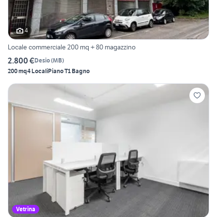
4
Locale commerciale 200 mq + 80 magazzino
2.800 €
Desio
(
MB
)
200 mq
4 Locali
Piano T
1 Bagno
Vetrina