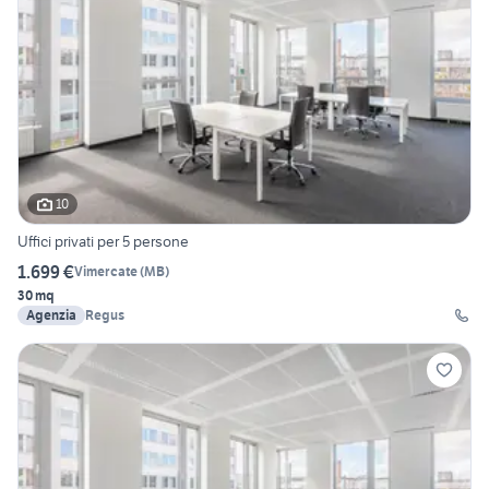
10
Uffici privati per 5 persone
1.699 €
Vimercate
(
MB
)
30 mq
Agenzia
Regus