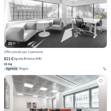
10
Uffici privati per 3 persone
821 €
Agrate Brianza
(
MB
)
15 mq
Agenzia
Regus