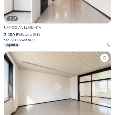
27
UFFICIO A VILLASANTA
3.400 €
Villasanta
(
MB
)
190 mq
5 Locali
3 Bagni
Agenzia