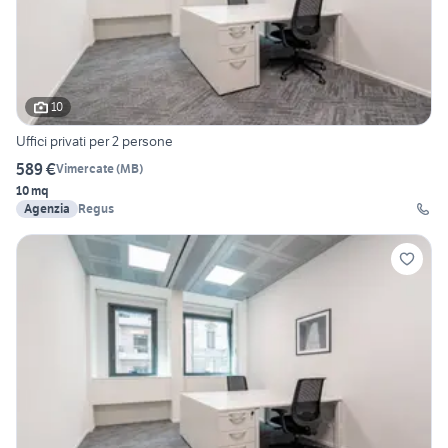
10
Uffici privati per 2 persone
589 €
Vimercate
(
MB
)
10 mq
Agenzia
Regus