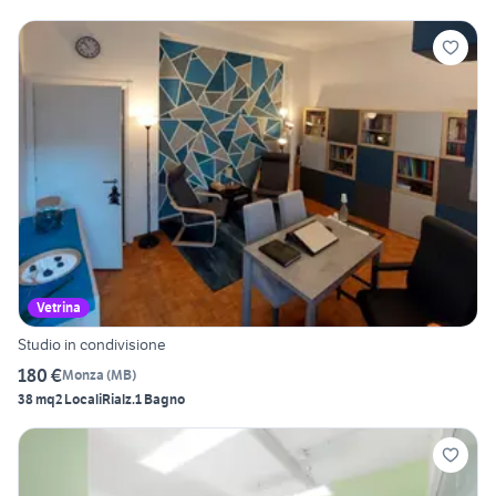
Vetrina
Studio in condivisione
180 €
Monza
(
MB
)
38 mq
2 Locali
Rialz.
1 Bagno