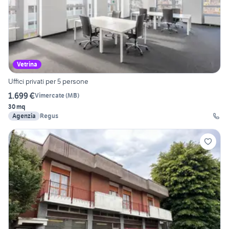
Vetrina
Uffici privati per 5 persone
1.699 €
Vimercate
(
MB
)
30 mq
Agenzia
Regus