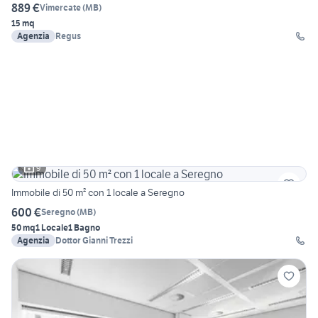
889 €
Vimercate
(
MB
)
15 mq
Agenzia
Regus
9
Immobile di 50 m² con 1 locale a Seregno
600 €
Seregno
(
MB
)
50 mq
1 Locale
1 Bagno
Agenzia
Dottor Gianni Trezzi