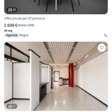
10
Uffici privati per 10 persone
2.608 €
Monza
(
MB
)
45 mq
Agenzia
Regus
17