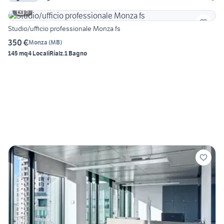
5
Studio/ufficio professionale Monza fs
350 €
Monza
(
MB
)
145 mq
4 Locali
Rialz.
1 Bagno