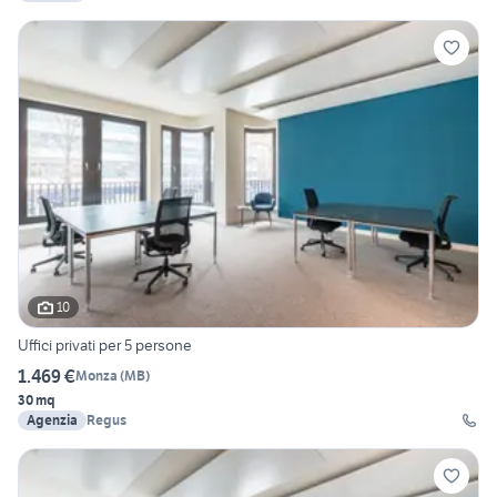
10
Uffici privati per 5 persone
1.469 €
Monza
(
MB
)
30 mq
Agenzia
Regus