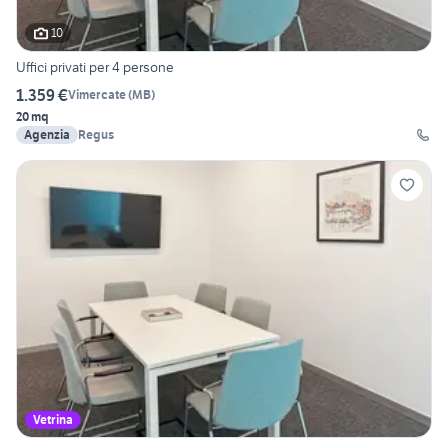
10
Uffici privati per 4 persone
1.359 €
Vimercate
(
MB
)
20 mq
Agenzia
Regus
Vetrina