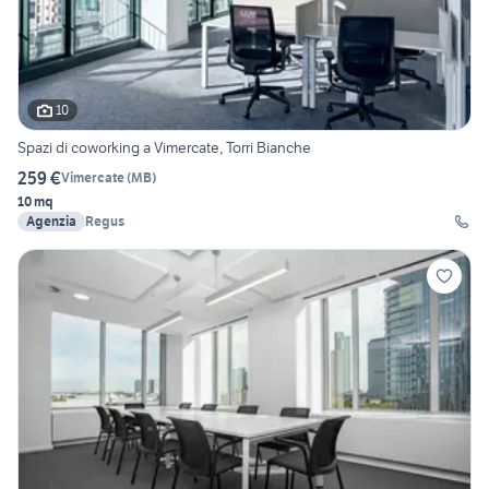
10
Spazi di coworking a Vimercate, Torri Bianche
259 €
Vimercate
(
MB
)
10 mq
Agenzia
Regus