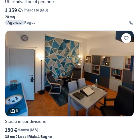
Uffici privati per 4 persone
1.359 €
Vimercate
(
MB
)
20 mq
Agenzia
Regus
6
Studio in condivisione
180 €
Monza
(
MB
)
38 mq
2 Locali
Rialz.
1 Bagno