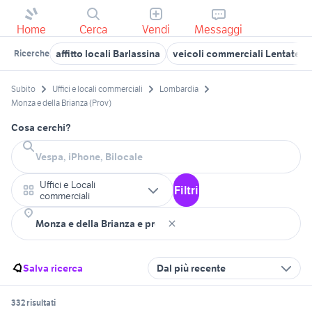
Home
Cerca
Vendi
Messaggi
affitto locali Barlassina
veicoli commerciali Lentate s
Ricerche
Subito
Uffici e locali commerciali
Lombardia
Monza e della Brianza (Prov)
Cosa cerchi?
Uffici e Locali
Filtri
commerciali
Salva ricerca
Dal più recente
332 risultati