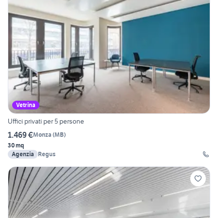
Vetrina
Uffici privati per 5 persone
1.469 €
Monza
(
MB
)
30 mq
Agenzia
Regus