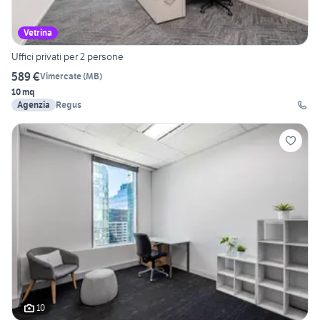
Vetrina
Uffici privati per 2 persone
589 €
Vimercate
(
MB
)
10 mq
Agenzia
Regus
10