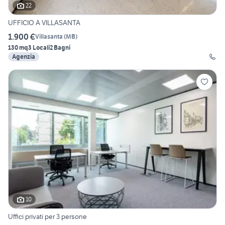
22
UFFICIO A VILLASANTA
1.900 €
Villasanta
(
MB
)
130 mq
3 Locali
2 Bagni
Agenzia
10
Uffici privati per 3 persone