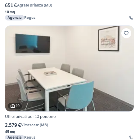
651 €
Agrate Brianza
(
MB
)
10 mq
Agenzia
Regus
10
Uffici privati per 10 persone
2.579 €
Vimercate
(
MB
)
45 mq
Agenzia
Regus