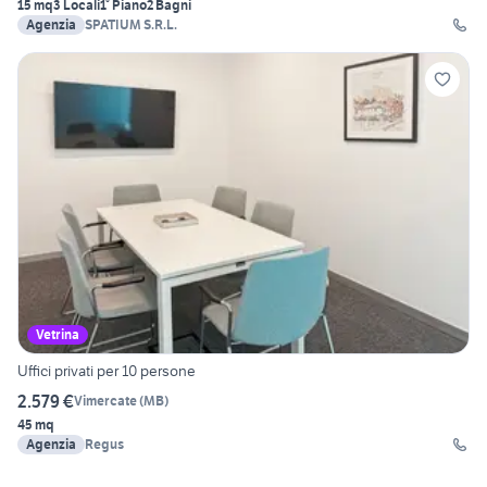
15 mq
3 Locali
1° Piano
2 Bagni
Agenzia
SPATIUM S.R.L.
Vetrina
Uffici privati per 10 persone
2.579 €
Vimercate
(
MB
)
45 mq
Agenzia
Regus