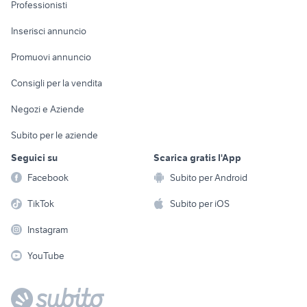
Informatica
Animali
Professionisti
Arredamento e
Console e
Accessori per
Casalinghi
Inserisci annuncio
Videogiochi
animali
Elettrodomestici
Promuovi annuncio
Audio/Video
Musica e Film
Giardino e Fai da te
Consigli per la vendita
Fotografia
Libri e Riviste
Abbigliamento e
Negozi e Aziende
Telefonia
Strumenti Musicali
Accessori
Subito per le aziende
Sports
Tutto per i bambini
Seguici su
Scarica gratis l'App
Biciclette
Facebook
Subito per Android
Collezionismo
TikTok
Subito per iOS
Instagram
YouTube