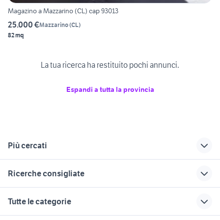
Magazino a Mazzarino (CL) cap 93013
25.000 €
Mazzarino
(
CL
)
82 mq
La tua ricerca ha restituito pochi annunci.
Espandi a tutta la provincia
Più cercati
Correlati
Richerche simili
Suggerimenti
Ricerche consigliate
vendita garage
vendita garage
vendita garage
magazzini Gela
Fiumefreddo di
privato Palermo
garage in vendita a matera
garage in affitto nettuno
Tutte le categorie
Sicilia
provincia
garage in vendita a
affitto garage Vercelli provincia
garage in affitto pistoia
gela
vendita garage
affitto garage