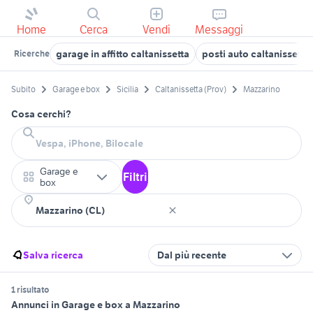
Home
Cerca
Vendi
Messaggi
garage in affitto caltanissetta
posti auto caltanissetta
Ricerche
Subito
Garage e box
Sicilia
Caltanissetta (Prov)
Mazzarino
Cosa cerchi?
Garage e
Filtri
box
Salva ricerca
Dal più recente
1 risultato
Annunci in Garage e box a Mazzarino