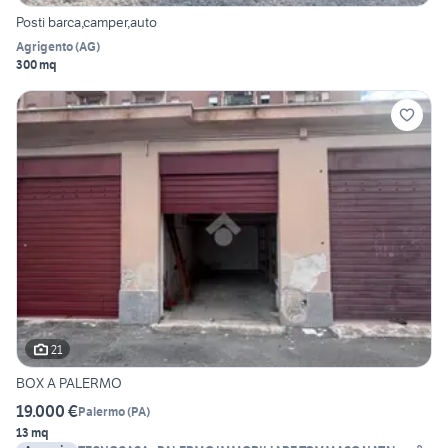
Posti barca,camper,auto
Agrigento
(
AG
)
300 mq
21
BOX A PALERMO
19.000 €
Palermo
(
PA
)
13 mq