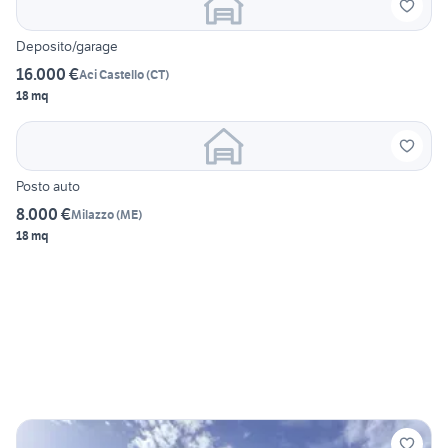
Deposito/garage
16.000 €
Aci Castello
(
CT
)
18 mq
Posto auto
8.000 €
Milazzo
(
ME
)
18 mq