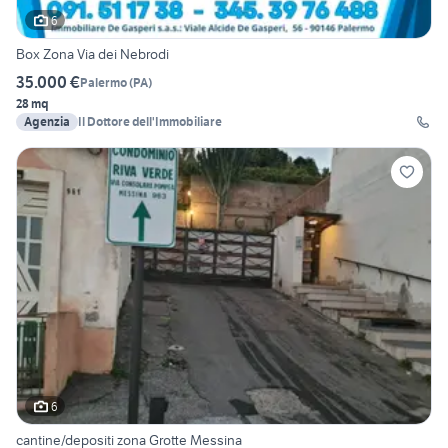
6
Box Zona Via dei Nebrodi
35.000 €
Palermo
(
PA
)
28 mq
Agenzia
Il Dottore dell'Immobiliare
6
cantine/depositi zona Grotte Messina