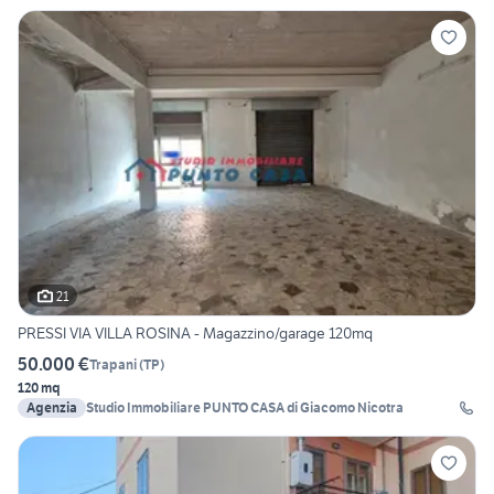
21
PRESSI VIA VILLA ROSINA - Magazzino/garage 120mq
50.000 €
Trapani
(
TP
)
120 mq
Agenzia
Studio Immobiliare PUNTO CASA di Giacomo Nicotra