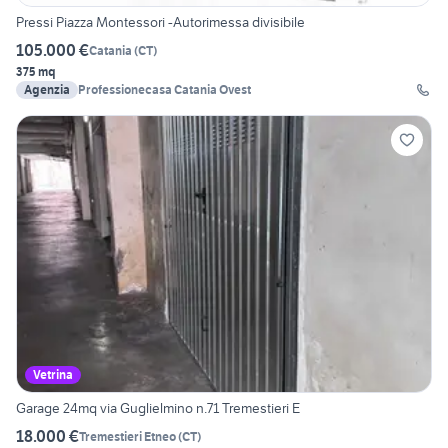
Pressi Piazza Montessori -Autorimessa divisibile
105.000 €
Catania
(
CT
)
375 mq
Agenzia
Professionecasa Catania Ovest
Vetrina
Garage 24mq via Guglielmino n.71 Tremestieri E
18.000 €
Tremestieri Etneo
(
CT
)