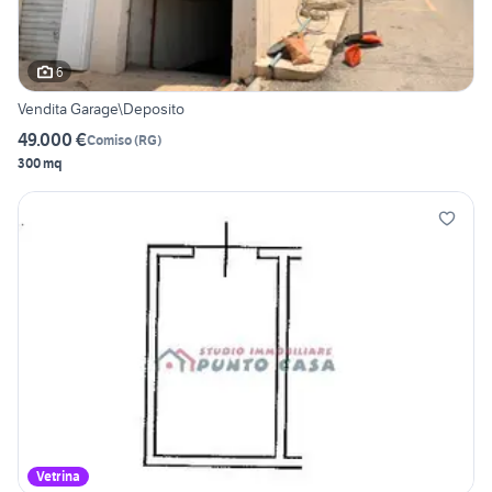
6
Vendita Garage\Deposito
49.000 €
Comiso
(
RG
)
300 mq
Vetrina