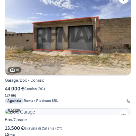
18
Garage/Box - Comiso
44.000 €
Comiso
(
RG
)
127 mq
Agenzia
Remax Platinum SRL
6
Box/Garage
13.500 €
Gravina di Catania
(
CT
)
10 mq