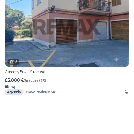
8
Garage/Box - Siracusa
65.000 €
Siracusa
(
SR
)
63 mq
Agenzia
Remax Platinum SRL