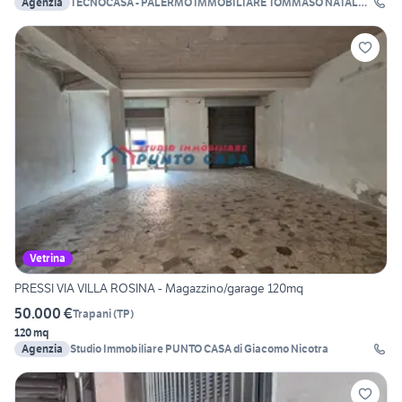
Agenzia
TECNOCASA - PALERMO IMMOBILIARE TOMMASO NATALE
SRL
Vetrina
PRESSI VIA VILLA ROSINA - Magazzino/garage 120mq
50.000 €
Trapani
(
TP
)
120 mq
Agenzia
Studio Immobiliare PUNTO CASA di Giacomo Nicotra