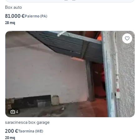
Box auto
81.000 €
Palermo
(
PA
)
28 mq
4
saracinesca box garage
200 €
Taormina
(
ME
)
20 mq