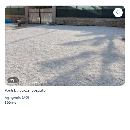
4
Posti barca,camper,auto
Agrigento
(
AG
)
300 mq