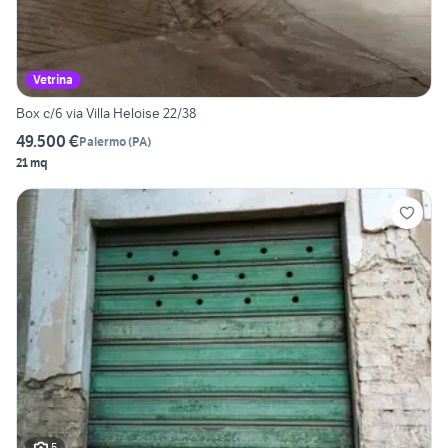
Vetrina
Box c/6 via Villa Heloise 22/38
49.500 €
Palermo
(
PA
)
21 mq
5