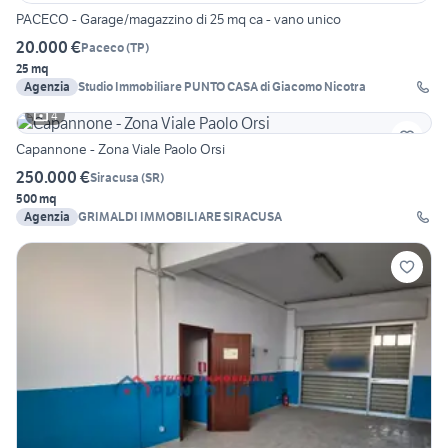
PACECO - Garage/magazzino di 25 mq ca - vano unico
20.000 €
Paceco
(
TP
)
25 mq
Agenzia
Studio Immobiliare PUNTO CASA di Giacomo Nicotra
4
Capannone - Zona Viale Paolo Orsi
250.000 €
Siracusa
(
SR
)
500 mq
Agenzia
GRIMALDI IMMOBILIARE SIRACUSA