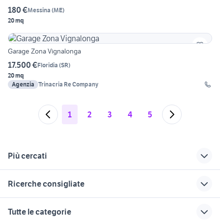
180 €
Messina
(
ME
)
20 mq
Garage Zona Vignalonga
17.500 €
Floridia
(
SR
)
20 mq
Agenzia
Trinacria Re Company
1
2
3
4
5
Più cercati
Correlati
Richerche simili
Suggerimenti
Ricerche consigliate
singolo catania e
vendita garage
vendita garage
provincia
Venaria Reale
privato Trieste
vendita ville Massa Marittima
bilocali albisola superiore
Tutte le categorie
vendita garage
box castellammare
affitto garage box
vendita locali Montechiarugolo
bmw serie 1 116d m sport