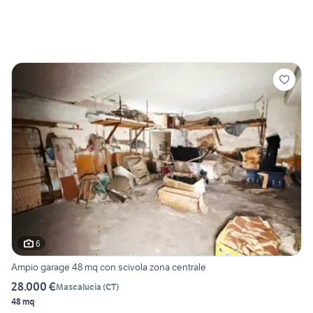
6
Ampio garage 48 mq con scivola zona centrale
28.000 €
Mascalucia
(
CT
)
48 mq