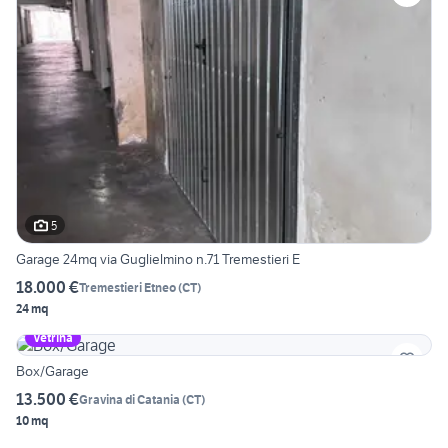
5
Garage 24mq via Guglielmino n.71 Tremestieri E
18.000 €
Tremestieri Etneo
(
CT
)
24 mq
Vetrina
Box/Garage
13.500 €
Gravina di Catania
(
CT
)
10 mq