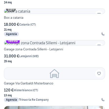
24 mq
9
Box a catania
18.000 €
Catania
(
CT
)
21 mq
Agenzia
Vetrina
Garage zona Contrada Sillemi - Letojanni
31.000 €
Letojanni
(
ME
)
25 mq
Garage Via Garibaldi Misterbianco
120 €
Misterbianco
(
CT
)
13 mq
Agenzia
Trinacria Re Company