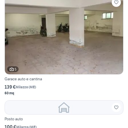
5
Garace auto e cantina
139 €
Milazzo
(
ME
)
60 mq
Posto auto
100 €
Milazzo
(
ME
)