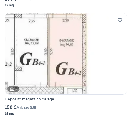
12 mq
3
Deposito magazzino garage
150 €
Milazzo
(
ME
)
15 mq