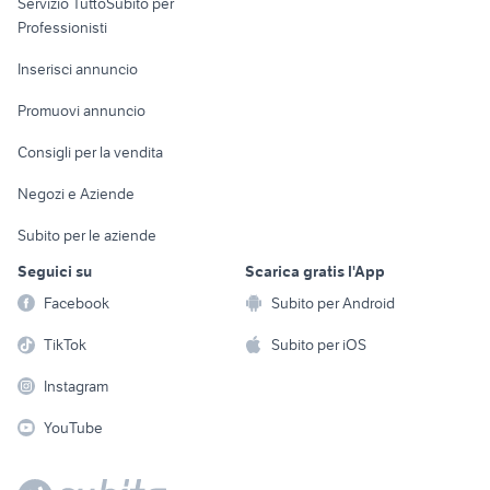
Servizio TuttoSubito per
persona
Informatica
Animali
Professionisti
Arredamento e
Console e
Accessori per
Casalinghi
Inserisci annuncio
Videogiochi
animali
Elettrodomestici
Promuovi annuncio
Audio/Video
Musica e Film
Giardino e Fai da te
Consigli per la vendita
Fotografia
Libri e Riviste
Abbigliamento e
Negozi e Aziende
Telefonia
Strumenti Musicali
Accessori
Subito per le aziende
Sports
Tutto per i bambini
Seguici su
Scarica gratis l'App
Biciclette
Facebook
Subito per Android
Collezionismo
TikTok
Subito per iOS
Instagram
YouTube