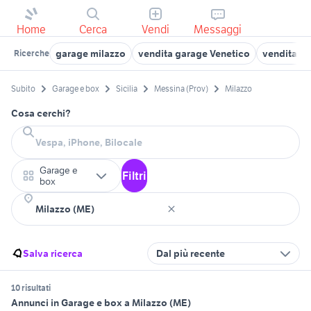
Home
Cerca
Vendi
Messaggi
garage milazzo
vendita garage Venetico
vendita ga
Ricerche
Subito
Garage e box
Sicilia
Messina (Prov)
Milazzo
Cosa cerchi?
Garage e
Filtri
box
Salva ricerca
Dal più recente
10 risultati
Annunci in Garage e box a Milazzo (ME)