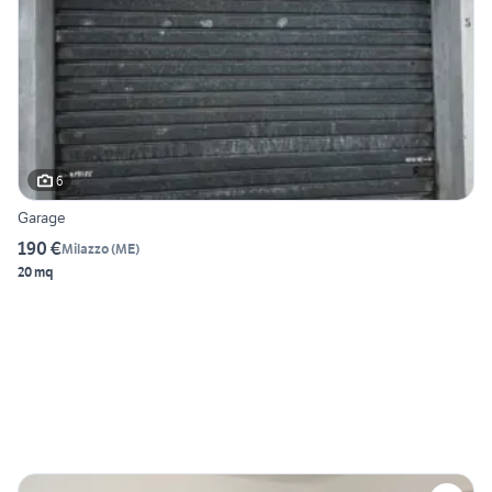
6
Garage
190 €
Milazzo
(
ME
)
20 mq