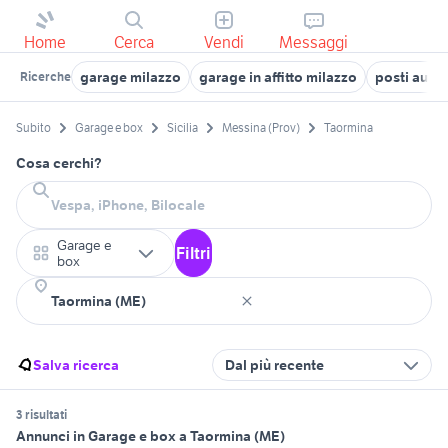
Home
Cerca
Vendi
Messaggi
garage milazzo
garage in affitto milazzo
posti auto
Ricerche
Subito
Garage e box
Sicilia
Messina (Prov)
Taormina
Cosa cerchi?
Garage e
Filtri
box
Salva ricerca
Dal più recente
3 risultati
Annunci in Garage e box a Taormina (ME)