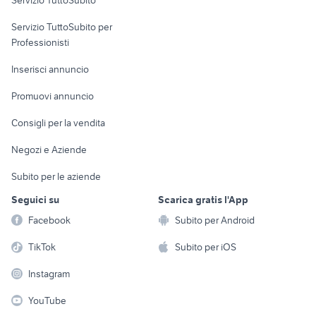
Servizio TuttoSubito
elettronica
per la casa e la
sports e hobby
Servizio TuttoSubito per
persona
Informatica
Animali
Professionisti
Arredamento e
Console e
Accessori per
Casalinghi
Inserisci annuncio
Videogiochi
animali
Elettrodomestici
Promuovi annuncio
Audio/Video
Musica e Film
Giardino e Fai da te
Consigli per la vendita
Fotografia
Libri e Riviste
Abbigliamento e
Negozi e Aziende
Telefonia
Strumenti Musicali
Accessori
Subito per le aziende
Sports
Tutto per i bambini
Seguici su
Scarica gratis l'App
Biciclette
Facebook
Subito per Android
Collezionismo
TikTok
Subito per iOS
Instagram
YouTube