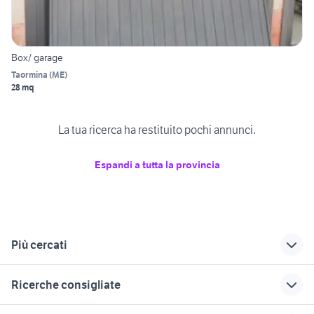
Box/ garage
Taormina
(
ME
)
28 mq
La tua ricerca ha restituito pochi annunci.
Espandi a tutta la provincia
Più cercati
Correlati
Richerche simili
Suggerimenti
Ricerche consigliate
vendita garage
vendita garage
posti auto acireale
Messina provincia
Carini
garage in vendita a matera
affitto garage Avellino provincia
affitto garage