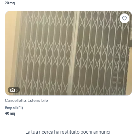
20 mq
5
Cancelletto. Estensibile
Empoli
(
FI
)
40 mq
La tua ricerca ha restituito pochi annunci.