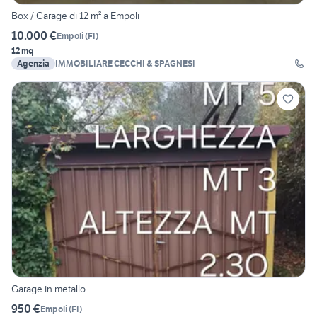
Box / Garage di 12 m² a Empoli
10.000 €
Empoli
(
FI
)
12 mq
Agenzia
IMMOBILIARE CECCHI & SPAGNESI
Garage in metallo
950 €
Empoli
(
FI
)