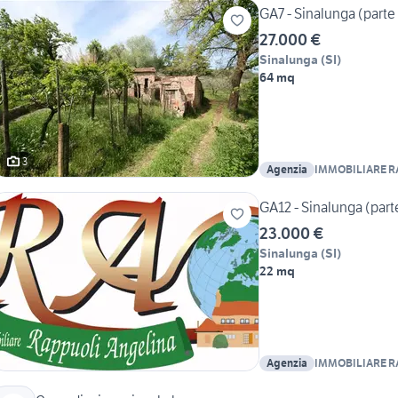
GA7 - Sinalunga (parte 
27.000 €
Sinalunga
(
SI
)
64 mq
3
Agenzia
IMMOBILIARE R
GA12 - Sinalunga (part
23.000 €
Sinalunga
(
SI
)
22 mq
Agenzia
IMMOBILIARE R