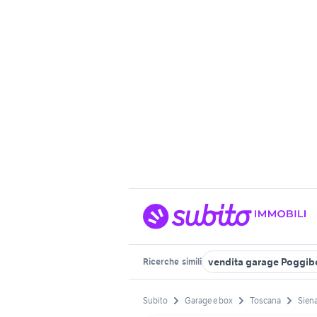
vendita garage Poggib
Ricerche
simili
Subito
Garage e box
Toscana
Siena