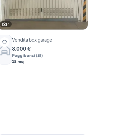
4
Vendita box garage
8.000 €
Poggibonsi
(
SI
)
18 mq