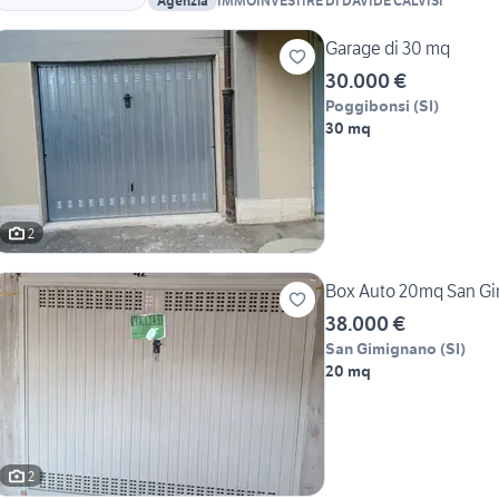
Agenzia
IMMOINVESTIRE DI DAVIDE CALVISI
Garage di 30 mq
30.000 €
Poggibonsi
(
SI
)
30 mq
2
Box Auto 20mq San G
38.000 €
San Gimignano
(
SI
)
20 mq
2