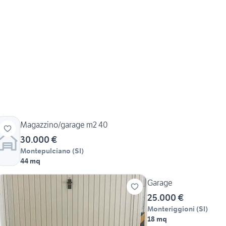
Magazzino/garage m2 40
30.000 €
Montepulciano
(
SI
)
44 mq
Garage
25.000 €
Monteriggioni
(
SI
)
18 mq