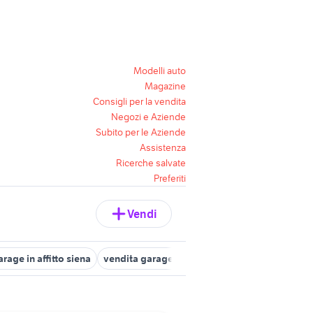
Modelli auto
Magazine
Consigli per la vendita
Negozi e Aziende
Subito per le Aziende
Assistenza
Ricerche salvate
Preferiti
Vendi
arage in affitto siena
vendita garage Sovicille
affitto garage Sie