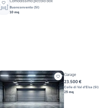
Comodissimo piccolo box
Buonconvento
(
SI
)
10 mq
Garage
23.500 €
Colle di Val d'Elsa
(
SI
)
25 mq