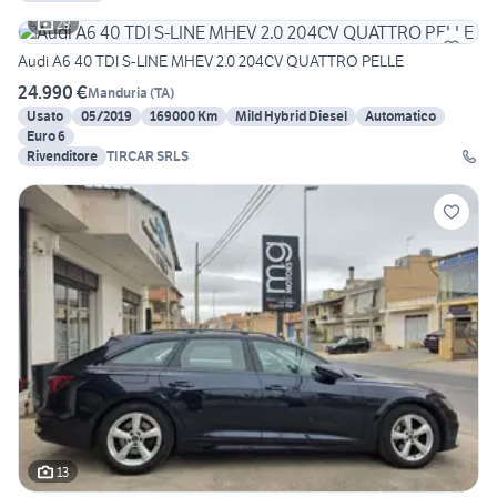
29
Audi A6 40 TDI S-LINE MHEV 2.0 204CV QUATTRO PELLE
24.990 €
Manduria
(
TA
)
Usato
05/2019
169000 Km
Mild Hybrid Diesel
Automatico
Euro 6
Rivenditore
TIRCAR SRLS
13