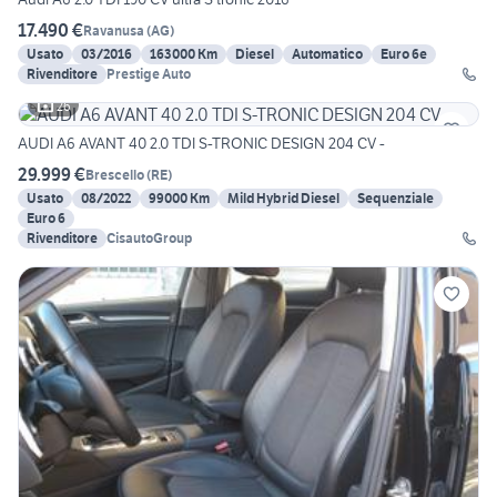
17.490 €
Ravanusa
(
AG
)
Usato
03/2016
163000 Km
Diesel
Automatico
Euro 6e
Rivenditore
Prestige Auto
26
AUDI A6 AVANT 40 2.0 TDI S-TRONIC DESIGN 204 CV -
29.999 €
Brescello
(
RE
)
Usato
08/2022
99000 Km
Mild Hybrid Diesel
Sequenziale
Euro 6
Rivenditore
CisautoGroup