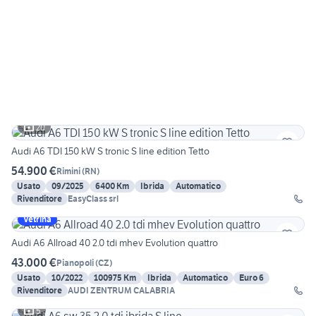
20
Audi A6 TDI 150 kW S tronic S line edition Tetto
54.900 €
Rimini
(
RN
)
Usato
09/2025
6400 Km
Ibrida
Automatico
Rivenditore
EasyClass srl
Vetrina
Audi A6 Allroad 40 2.0 tdi mhev Evolution quattro
43.000 €
Pianopoli
(
CZ
)
Usato
10/2022
100975 Km
Ibrida
Automatico
Euro 6
Rivenditore
AUDI ZENTRUM CALABRIA
5