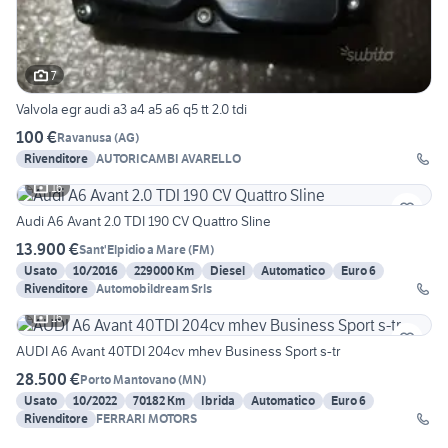
7
Valvola egr audi a3 a4 a5 a6 q5 tt 2.0 tdi
100 €
Ravanusa
(
AG
)
Rivenditore
AUTORICAMBI AVARELLO
16
Audi A6 Avant 2.0 TDI 190 CV Quattro Sline
13.900 €
Sant'Elpidio a Mare
(
FM
)
Usato
10/2016
229000 Km
Diesel
Automatico
Euro 6
Rivenditore
Automobildream Srls
16
AUDI A6 Avant 40TDI 204cv mhev Business Sport s-tr
28.500 €
Porto Mantovano
(
MN
)
Usato
10/2022
70182 Km
Ibrida
Automatico
Euro 6
Rivenditore
FERRARI MOTORS