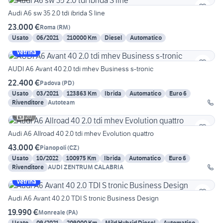
Audi A6 sw 35 2.0 tdi ibrida S line
23.000 €
Roma
(
RM
)
Usato
06/2021
210000 Km
Diesel
Automatico
Vetrina
AUDI A6 Avant 40 2.0 tdi mhev Business s-tronic
22.400 €
Padova
(
PD
)
Usato
03/2021
123863 Km
Ibrida
Automatico
Euro 6
Rivenditore
Autoteam
20
Audi A6 Allroad 40 2.0 tdi mhev Evolution quattro
43.000 €
Pianopoli
(
CZ
)
Usato
10/2022
100975 Km
Ibrida
Automatico
Euro 6
Rivenditore
AUDI ZENTRUM CALABRIA
Vetrina
Audi A6 Avant 40 2.0 TDI S tronic Business Design
19.990 €
Monreale
(
PA
)
Usato
09/2021
209000 Km
Mild Hybrid Diesel
Automatico