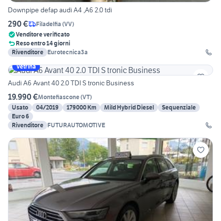
Downpipe defap audi A4 ,A6 2.0 tdi
290 €
Filadelfia
(
VV
)
Venditore verificato
Reso entro 14 giorni
Rivenditore
Eurotecnica3a
Vetrina
Audi A6 Avant 40 2.0 TDI S tronic Business
19.990 €
Montefiascone
(
VT
)
Usato
04/2019
179000 Km
Mild Hybrid Diesel
Sequenziale
Euro 6
Rivenditore
FUTURAUTOMOTIVE