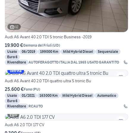
12
Audi A6 Avant 40 2.0 TDI S tronic Business -2019
19.900 €
Gemona del Friuli
(
UD
)
Usato
06/2019
199000 Km
Mild Hybrid Diesel
Sequenziale
Euro 6
Rivenditore
AUTOFERAGOTTO ITALIA DAL 1965 USATO GARANTITO
Vetrina
Audi A6 Avant 40 2.0 TDI quattro ultra S tronic Bu
25.600 €
Fano
(
PU
)
Usato
01/2021
163000 Km
Mild Hybrid Diesel
Automatico
Euro 6
Rivenditore
RCAUTO
6
Audi A6 2.0 TDI 177 CV