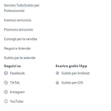
elettronica
per la casa e la
sports e hobby
Servizio TuttoSubito per
persona
Informatica
Animali
Professionisti
Arredamento e
Console e
Accessori per
Casalinghi
Inserisci annuncio
Videogiochi
animali
Elettrodomestici
Promuovi annuncio
Audio/Video
Musica e Film
Giardino e Fai da te
Consigli per la vendita
Fotografia
Libri e Riviste
Abbigliamento e
Negozi e Aziende
Telefonia
Strumenti Musicali
Accessori
Subito per le aziende
Sports
Tutto per i bambini
Seguici su
Scarica gratis l'App
Biciclette
Facebook
Subito per Android
Collezionismo
TikTok
Subito per iOS
Instagram
YouTube