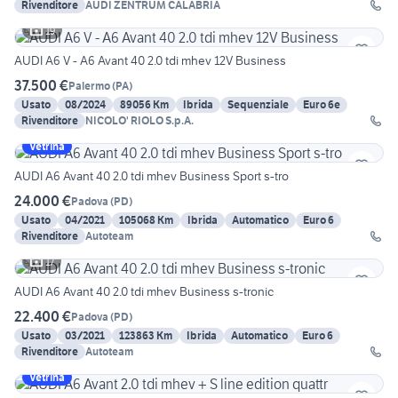
Rivenditore
AUDI ZENTRUM CALABRIA
19
AUDI A6 V - A6 Avant 40 2.0 tdi mhev 12V Business
37.500 €
Palermo
(
PA
)
Usato
08/2024
89056 Km
Ibrida
Sequenziale
Euro 6e
Rivenditore
NICOLO' RIOLO S.p.A.
Vetrina
AUDI A6 Avant 40 2.0 tdi mhev Business Sport s-tro
24.000 €
Padova
(
PD
)
Usato
04/2021
105068 Km
Ibrida
Automatico
Euro 6
Rivenditore
Autoteam
17
AUDI A6 Avant 40 2.0 tdi mhev Business s-tronic
22.400 €
Padova
(
PD
)
Usato
03/2021
123863 Km
Ibrida
Automatico
Euro 6
Rivenditore
Autoteam
Vetrina