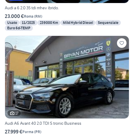
Audi a 6 2.0 35 tdi mhev ibrido.
23.000 €
Roma
(
RM
)
Usato
11/2025
239000 Km
Mild Hybrid Diesel
Sequenziale
Euro 6d-TEMP
17
Audi A6 Avant 40 2.0 TDI S tronic Business
27.999 €
Parma
(
PR
)