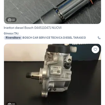
10
Iniettori diesel Bosch 0445110471 NUOVI
Ginosa
(
TA
)
Rivenditore
BOSCH CAR SERVICE TECNICA DIESEL TARASCO
10