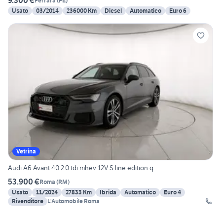
9.300 €
Ferrara
(
FE
)
Usato
03/2014
236000 Km
Diesel
Automatico
Euro 6
Vetrina
Audi A6 Avant 40 2.0 tdi mhev 12V S line edition q
53.900 €
Roma
(
RM
)
Usato
11/2024
27833 Km
Ibrida
Automatico
Euro 4
Rivenditore
L'Automobile Roma