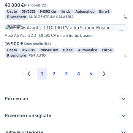
40.000 €
Pianopoli
(
CZ
)
Usato
05/2022
94392 Km
Ibrida
Automatico
Euro 6
Rivenditore
AUDI ZENTRUM CALABRIA
27
Audi A6 Avant 2.0 TDI 190 CV ultra S tronic Busine
16.900 €
Alberobello
(
BA
)
Usato
03/2015
208500 Km
Diesel
Automatico
Euro 6
Rivenditore
P&P AUTO
1
2
3
4
5
Più cercati
Correlati
Richerche simili
Suggerimenti
Ricerche consigliate
audi q3 usata sicilia
roulotte 500 euro
auto honda hr v
antonio carraro
renault modus usata
motore audi s3
trattori usati modena
veicoli commerciali
Tutte le categorie