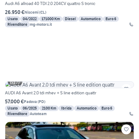
Audi A6 allroad 40 TDI 2.0 204CV quattro S tronic
26.950 €
Niscemi
(
CL
)
Usato
04/2022
171000 Km
Diesel
Automatico
Euro 6
Rivenditore
mg-motors.it
20
AUDI A6 Avant 2.0 tdi mhev + S line edition quattr
57.000 €
Padova
(
PD
)
Usato
06/2025
2100 Km
Ibrida
Automatico
Euro 6
Rivenditore
Autoteam