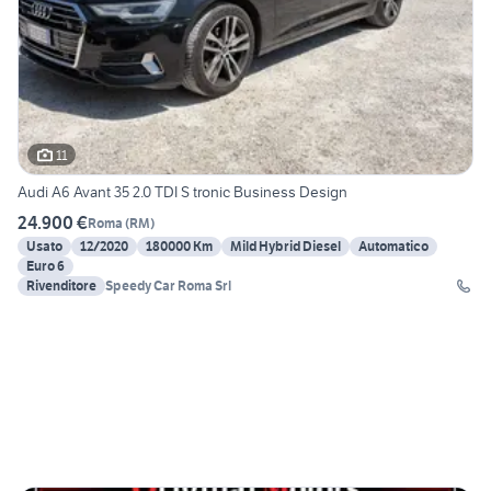
11
Audi A6 Avant 35 2.0 TDI S tronic Business Design
24.900 €
Roma
(
RM
)
Usato
12/2020
180000 Km
Mild Hybrid Diesel
Automatico
Euro 6
Rivenditore
Speedy Car Roma Srl