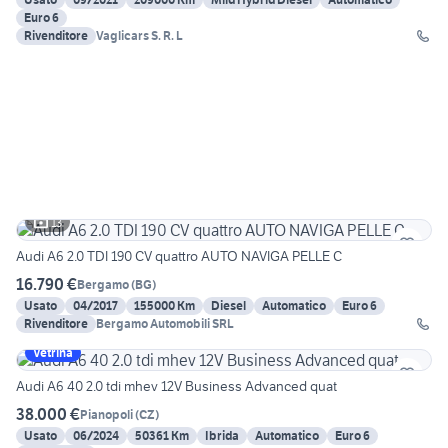
Euro 6
Rivenditore
Vaglicars S. R. L
13
Audi A6 2.0 TDI 190 CV quattro AUTO NAVIGA PELLE C
16.790 €
Bergamo
(
BG
)
Usato
04/2017
155000 Km
Diesel
Automatico
Euro 6
Rivenditore
Bergamo Automobili SRL
Vetrina
Audi A6 40 2.0 tdi mhev 12V Business Advanced quat
38.000 €
Pianopoli
(
CZ
)
Usato
06/2024
50361 Km
Ibrida
Automatico
Euro 6