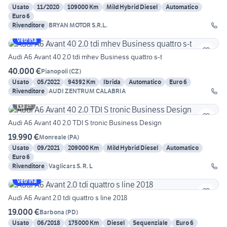
Usato
11/2020
109000 Km
Mild Hybrid Diesel
Automatico
Euro 6
Rivenditore
BRYAN MOTOR S.R.L.
Vetrina
Audi A6 Avant 40 2.0 tdi mhev Business quattro s-t
40.000 €
Pianopoli
(
CZ
)
Usato
05/2022
94392 Km
Ibrida
Automatico
Euro 6
Rivenditore
AUDI ZENTRUM CALABRIA
15
Audi A6 Avant 40 2.0 TDI S tronic Business Design
19.990 €
Monreale
(
PA
)
Usato
09/2021
209000 Km
Mild Hybrid Diesel
Automatico
Euro 6
Rivenditore
Vaglicars S. R. L
Vetrina
Audi A6 Avant 2.0 tdi quattro s line 2018
19.000 €
Barbona
(
PD
)
Usato
06/2018
175000 Km
Diesel
Sequenziale
Euro 6