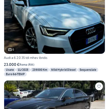
6
Audi a 6 2.0 35 tdi mhev ibrido.
23.000 €
Roma
(
RM
)
Usato
11/2025
239000 Km
Mild Hybrid Diesel
Sequenziale
Euro 6d-TEMP