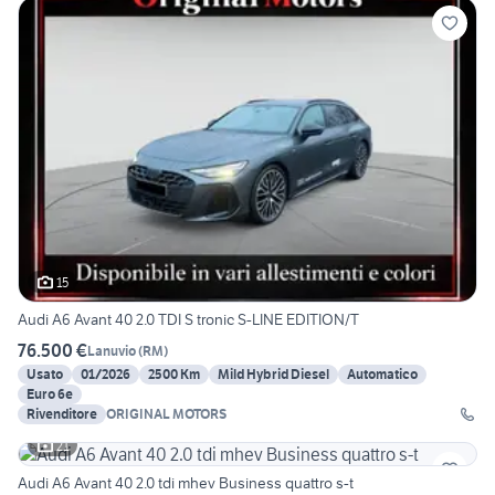
15
Audi A6 Avant 40 2.0 TDI S tronic S-LINE EDITION/T
76.500 €
Lanuvio
(
RM
)
Usato
01/2026
2500 Km
Mild Hybrid Diesel
Automatico
Euro 6e
Rivenditore
ORIGINAL MOTORS
21
Audi A6 Avant 40 2.0 tdi mhev Business quattro s-t