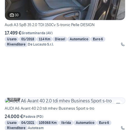
30
Audi A3 SpB 35 2.0 TDI 150Cv S-tronic Pelle DESIGN
17.499 €
Grottaminarda
(
AV
)
Usato
01/2018
114 Km
Diesel
Automatico
Euro 6
Rivenditore
De Lucauto S.r.l.
16
AUDI A6 Avant 40 2.0 tdi mhev Business Sport s-tro
24.000 €
Padova
(
PD
)
Usato
04/2021
105068 Km
Ibrida
Automatico
Euro 6
Rivenditore
Autoteam