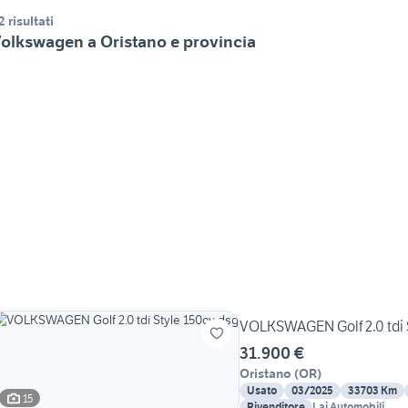
2 risultati
olkswagen a Oristano e provincia
VOLKSWAGEN Golf 2.0 tdi 
31.900 €
Oristano
(
OR
)
Usato
03/2025
33703 Km
15
Rivenditore
Lai Automobili