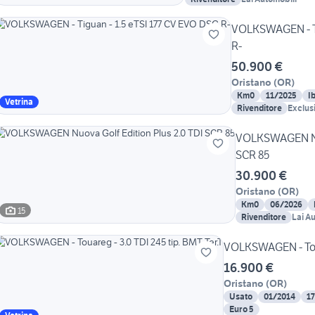
VOLKSWAGEN - Ti
R-
50.900 €
Oristano
(
OR
)
Km0
11/2025
I
Vetrina
Rivenditore
Exclus
VOLKSWAGEN Nuo
SCR 85
30.900 €
Oristano
(
OR
)
Km0
06/2026
15
Rivenditore
Lai A
VOLKSWAGEN - Touar
16.900 €
Oristano
(
OR
)
Usato
01/2014
1
Euro 5