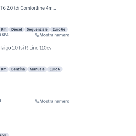
6 2.0 tdi Comfortline 4m...
2 Km
Diesel
Sequenziale
Euro 6e
Mostra numero
R SPA
igo 1.0 tsi R-Line 110cv
1 Km
Benzina
Manuale
Euro 6
Mostra numero
i
ro 5