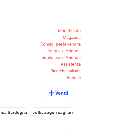
Modelli auto
Magazine
Consigli per la vendita
Negozi e Aziende
Subito per le Aziende
Assistenza
Ricerche salvate
Preferiti
Vendi
rica Sardegna
volkswagen cagliari
volkswagen selargius
aut