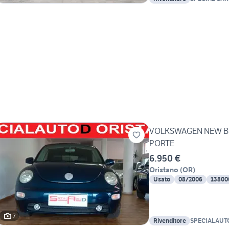
VOLKSWAGEN NEW BEE
PORTE
6.950 €
Oristano
(
OR
)
Usato
08/2006
13800
7
Rivenditore
SPECIALAUT