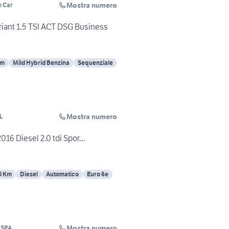
Mostra numero
e Car
iant 1.5 TSI ACT DSG Business
Km
Mild Hybrid Benzina
Sequenziale
Mostra numero
RL
16 Diesel 2.0 tdi Spor...
0 Km
Diesel
Automatico
Euro 6e
Mostra numero
 SPA