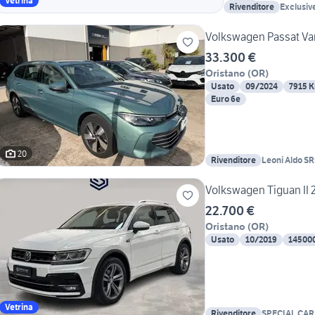
Vetrina
Rivenditore
Exclusiv
Volkswagen Passat Var
33.300 €
Oristano
(
OR
)
Usato
09/2024
7915 
Euro 6e
20
Rivenditore
Leoni Aldo S
Volkswagen Tiguan II 20
22.700 €
Oristano
(
OR
)
Usato
10/2019
14500
Vetrina
Rivenditore
SPECIAL CAR