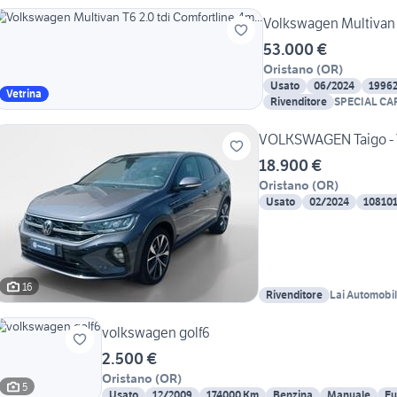
Volkswagen Multivan T
53.000 €
Oristano
(
OR
)
Usato
06/2024
1996
Vetrina
Rivenditore
SPECIAL CA
VOLKSWAGEN Taigo - Ta
18.900 €
Oristano
(
OR
)
Usato
02/2024
10810
16
Rivenditore
Lai Automobil
volkswagen golf6
2.500 €
Oristano
(
OR
)
5
Usato
12/2009
174000 Km
Benzina
Manuale
Eu