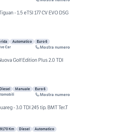
guan - 1.5 eTSI 177 CV EVO DSG
brida
Automatico
Euro 6
Mostra numero
ive Car
va Golf Edition Plus 2.0 TDI
Diesel
Manuale
Euro 6
Mostra numero
utomobili
eg - 3.0 TDI 245 tip. BMT Ter.T
79170 Km
Diesel
Automatico