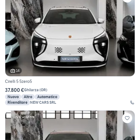
14
Cirelli 5 5zero5
37.800 €
Ghilarza
(
OR
)
Nuovo
Altro
Automatico
Rivenditore
NEW CARS SRL