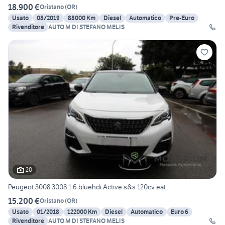
18.900 €
Oristano
(
OR
)
Usato
08/2019
88000 Km
Diesel
Automatico
Pre-Euro
Rivenditore
AUTO M DI STEFANO MELIS
20
Peugeot 3008 3008 1.6 bluehdi Active s&s 120cv eat
15.200 €
Oristano
(
OR
)
Usato
01/2018
122000 Km
Diesel
Automatico
Euro 6
Rivenditore
AUTO M DI STEFANO MELIS