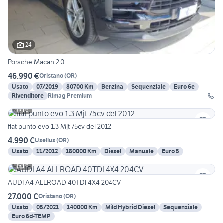
24
Porsche Macan 2.0
46.990 €
Oristano
(
OR
)
Usato
07/2019
80700 Km
Benzina
Sequenziale
Euro 6e
Rivenditore
Rimag Premium
6
fiat punto evo 1.3 Mjt 75cv del 2012
4.990 €
Usellus
(
OR
)
Usato
11/2012
180000 Km
Diesel
Manuale
Euro 5
6
AUDI A4 ALLROAD 40TDI 4X4 204CV
27.000 €
Oristano
(
OR
)
Usato
05/2021
140000 Km
Mild Hybrid Diesel
Sequenziale
Euro 6d-TEMP