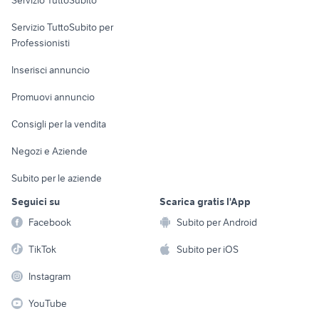
elettronica
per la casa e la
sports e hobby
Servizio TuttoSubito per
persona
Informatica
Animali
Professionisti
Arredamento e
Console e
Accessori per
Casalinghi
Inserisci annuncio
Videogiochi
animali
Elettrodomestici
Promuovi annuncio
Audio/Video
Musica e Film
Giardino e Fai da te
Consigli per la vendita
Fotografia
Libri e Riviste
Abbigliamento e
Negozi e Aziende
Telefonia
Strumenti Musicali
Accessori
Subito per le aziende
Sports
Tutto per i bambini
Seguici su
Scarica gratis l'App
Biciclette
Facebook
Subito per Android
Collezionismo
TikTok
Subito per iOS
Instagram
YouTube