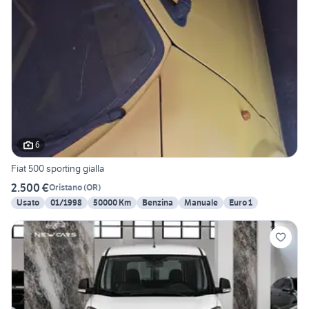
6
Fiat 500 sporting gialla
2.500 €
Oristano
(
OR
)
Usato
01/1998
50000 Km
Benzina
Manuale
Euro 1