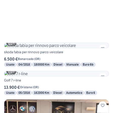
5
skoda fabia per rinnovo parco veicolare
6.500 €
Bonarcado
(
OR
)
Usato
04/2018
180000 Km
Diesel
Manuale
Euro 6b
6
Golf 7 r-line
13.900 €
Oristano
(
OR
)
Usato
05/2016
162000 Km
Diesel
Automatico
Euro 6