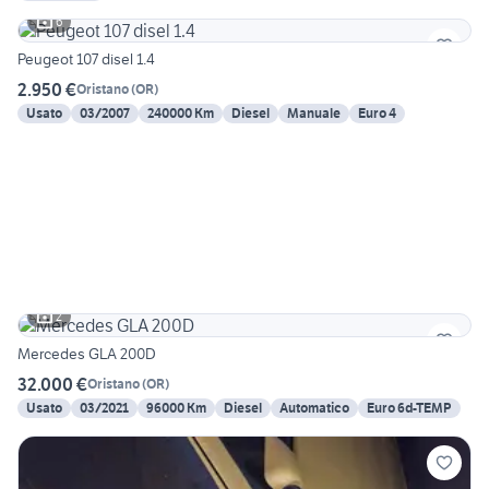
6
Peugeot 107 disel 1.4
2.950 €
Oristano
(
OR
)
Usato
03/2007
240000 Km
Diesel
Manuale
Euro 4
2
Mercedes GLA 200D
32.000 €
Oristano
(
OR
)
Usato
03/2021
96000 Km
Diesel
Automatico
Euro 6d-TEMP