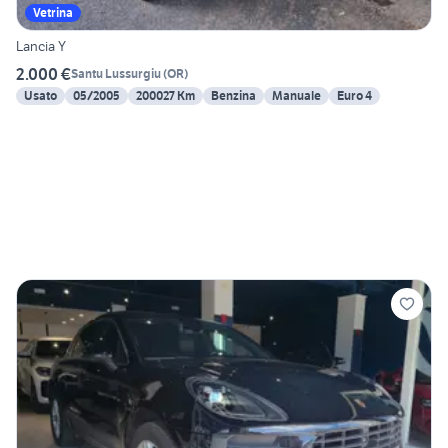
Vetrina
Lancia Y
2.000 €
Santu Lussurgiu
(
OR
)
Usato
05/2005
200027 Km
Benzina
Manuale
Euro 4