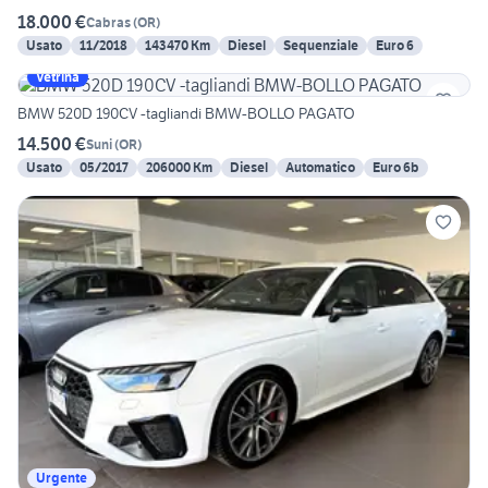
18.000 €
Cabras
(
OR
)
Usato
11/2018
143470 Km
Diesel
Sequenziale
Euro 6
Vetrina
BMW 520D 190CV -tagliandi BMW-BOLLO PAGATO
14.500 €
Suni
(
OR
)
Usato
05/2017
206000 Km
Diesel
Automatico
Euro 6b
Urgente