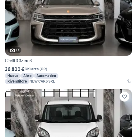
13
Cirelli 3 3Zero3
26.800 €
Ghilarza
(
OR
)
Nuovo
Altro
Automatico
Rivenditore
NEW CARS SRL