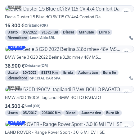
11
Dacia Duster 1.5 Blue dCi 8V 115 CV 4x4 Comfort Da
16.300 €
Oristano
(
OR
)
Usato
03/2022
91525 Km
Diesel
Manuale
Euro 6
Rivenditore
Leoni Aldo SRL
Vetrina
BMW Serie 3 G20 2022 Berlina 318d mhev 48V MS...
38.900 €
Oristano
(
OR
)
Usato
10/2022
51873 Km
Ibrida
Automatico
Euro 6e
Rivenditore
SPECIAL CAR SPA
6
BMW 520D 190CV -tagliandi BMW-BOLLO PAGATO
14.500 €
Suni
(
OR
)
Usato
05/2017
206000 Km
Diesel
Automatico
Euro 6b
Vetrina
LAND ROVER - Range Rover Sport - 3.0 I6 MHEV HSE