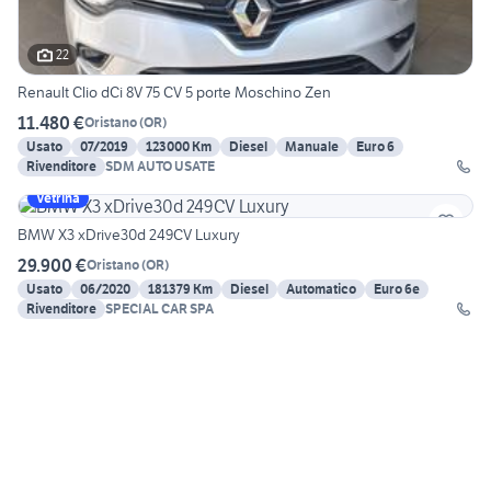
22
Renault Clio dCi 8V 75 CV 5 porte Moschino Zen
11.480 €
Oristano
(
OR
)
Usato
07/2019
123000 Km
Diesel
Manuale
Euro 6
Rivenditore
SDM AUTO USATE
Vetrina
BMW X3 xDrive30d 249CV Luxury
29.900 €
Oristano
(
OR
)
Usato
06/2020
181379 Km
Diesel
Automatico
Euro 6e
Rivenditore
SPECIAL CAR SPA