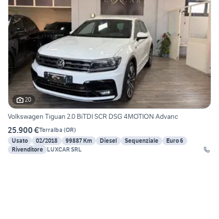
20
Volkswagen Tiguan 2.0 BiTDI SCR DSG 4MOTION Advanc
25.900 €
Terralba
(
OR
)
Usato
02/2018
99887 Km
Diesel
Sequenziale
Euro 6
Rivenditore
LUXCAR SRL