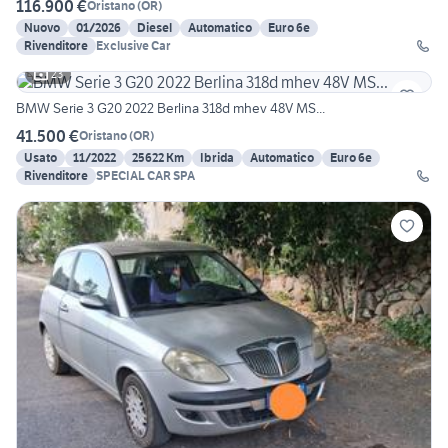
116.900 €
Oristano
(
OR
)
Nuovo
01/2026
Diesel
Automatico
Euro 6e
Rivenditore
Exclusive Car
23
BMW Serie 3 G20 2022 Berlina 318d mhev 48V MS...
41.500 €
Oristano
(
OR
)
Usato
11/2022
25622 Km
Ibrida
Automatico
Euro 6e
Rivenditore
SPECIAL CAR SPA