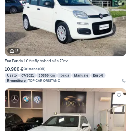
15
Fiat Panda 1.0 firefly hybrid s&s 70cv
10.900 €
Oristano
(
OR
)
Usato
07/2021
30865 Km
Ibrida
Manuale
Euro 6
Rivenditore
TOP CAR ORISTANO