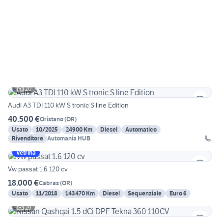
20
Audi A3 TDI 110 kW S tronic S line Edition
40.500 €
Oristano
(
OR
)
Usato
10/2025
24900 Km
Diesel
Automatico
Rivenditore
Automania HUB
Vetrina
Vw passat 1.6 120 cv
18.000 €
Cabras
(
OR
)
Usato
11/2018
143470 Km
Diesel
Sequenziale
Euro 6
29