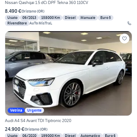
Nissan Qashqai 1.5 dCi DPF Tekna 360 110CV
8.490 €
Oristano
(
OR
)
Usato
09/2013
158000 Km
Diesel
Manuale
Euro 5
Rivenditore
AuTo MisTraL
Vetrina
Urgente
Audi A4 S4 Avant TDI Tiptronic 2020
24.900 €
Oristano
(
OR
)
Usato
06/2020
199000 Km
Diesel
Automatico
Euro 6