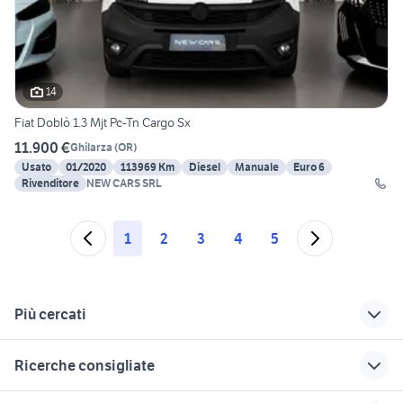
14
Fiat Doblò 1.3 Mjt Pc-Tn Cargo Sx
11.900 €
Ghilarza
(
OR
)
Usato
01/2020
113969 Km
Diesel
Manuale
Euro 6
Rivenditore
NEW CARS SRL
1
2
3
4
5
Più cercati
Correlati
Richerche simili
Suggerimenti
Ricerche consigliate
toyota oristano
ford focus auto
auto alfa romeo
Cagliari provincia
coupe Sardegna
golf 6
pick up 4x4 usati piemonte
volkswagen mogoro