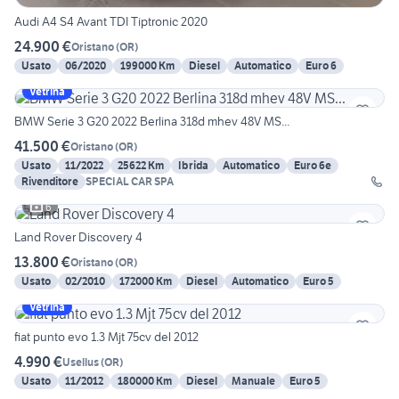
Audi A4 S4 Avant TDI Tiptronic 2020
24.900 €
Oristano
(
OR
)
Usato
06/2020
199000 Km
Diesel
Automatico
Euro 6
Vetrina
BMW Serie 3 G20 2022 Berlina 318d mhev 48V MS...
41.500 €
Oristano
(
OR
)
Usato
11/2022
25622 Km
Ibrida
Automatico
Euro 6e
Rivenditore
SPECIAL CAR SPA
6
Land Rover Discovery 4
13.800 €
Oristano
(
OR
)
Usato
02/2010
172000 Km
Diesel
Automatico
Euro 5
Vetrina
fiat punto evo 1.3 Mjt 75cv del 2012
4.990 €
Usellus
(
OR
)
Usato
11/2012
180000 Km
Diesel
Manuale
Euro 5