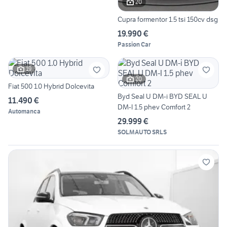
20
Cupra formentor 1.5 tsi 150cv dsg
19.990 €
Passion Car
19
20
Fiat 500 1.0 Hybrid Dolcevita
Byd Seal U DM-i BYD SEAL U
11.490 €
DM-I 1.5 phev Comfort 2
Automanca
29.999 €
SOLMAUTO SRLS