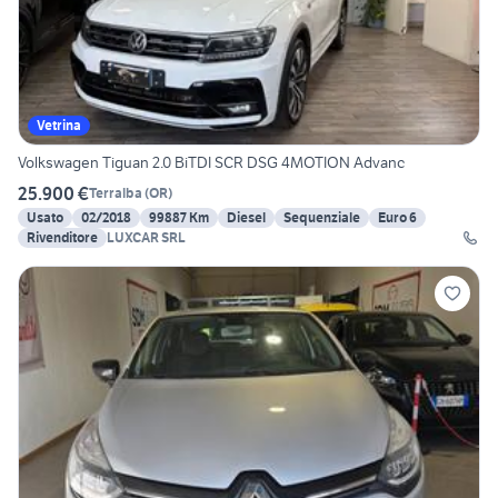
Vetrina
Volkswagen Tiguan 2.0 BiTDI SCR DSG 4MOTION Advanc
25.900 €
Terralba
(
OR
)
Usato
02/2018
99887 Km
Diesel
Sequenziale
Euro 6
Rivenditore
LUXCAR SRL