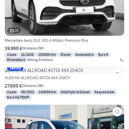
28
Mercedes-benz GLE 300 d 4Matic Premium Plus
39.990 €
Oristano
(
OR
)
Usato
11/2020
150000 Km
Diesel
Automatico
Euro 6
Rivenditore
Rimag Premium
Vetrina
AUDI A4 ALLROAD 40TDI 4X4 204CV
27.000 €
Oristano
(
OR
)
Usato
05/2021
140000 Km
Mild Hybrid Diesel
Sequenziale
Euro 6d-TEMP