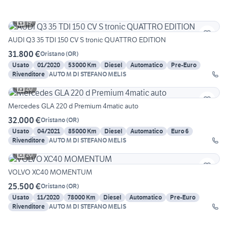
19
AUDI Q3 35 TDI 150 CV S tronic QUATTRO EDITION
31.800 €
Oristano
(
OR
)
Usato
01/2020
53000 Km
Diesel
Automatico
Pre-Euro
Rivenditore
AUTO M DI STEFANO MELIS
20
Mercedes GLA 220 d Premium 4matic auto
32.000 €
Oristano
(
OR
)
Usato
04/2021
85000 Km
Diesel
Automatico
Euro 6
Rivenditore
AUTO M DI STEFANO MELIS
20
VOLVO XC40 MOMENTUM
25.500 €
Oristano
(
OR
)
Usato
11/2020
78000 Km
Diesel
Automatico
Pre-Euro
Rivenditore
AUTO M DI STEFANO MELIS