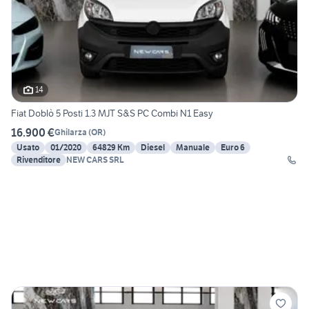
14
Fiat Doblò 5 Posti 1.3 MJT S&S PC Combi N1 Easy
16.900 €
Ghilarza
(
OR
)
Usato
01/2020
64829 Km
Diesel
Manuale
Euro 6
Rivenditore
NEW CARS SRL