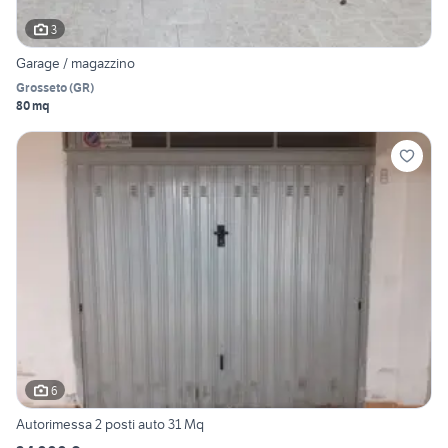
3
Garage / magazzino
Grosseto
(
GR
)
80 mq
6
Autorimessa 2 posti auto 31 Mq