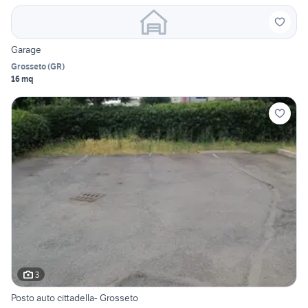
Garage
Grosseto
(
GR
)
16 mq
3
Posto auto cittadella- Grosseto