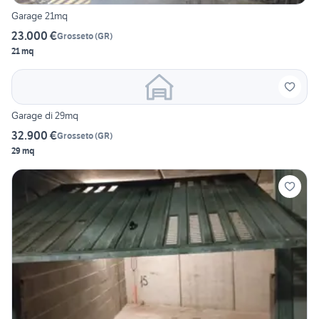
Garage 21mq
23.000 €
Grosseto
(
GR
)
21 mq
Garage di 29mq
32.900 €
Grosseto
(
GR
)
29 mq