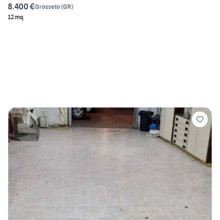
8.400 €
Grosseto
(
GR
)
12 mq