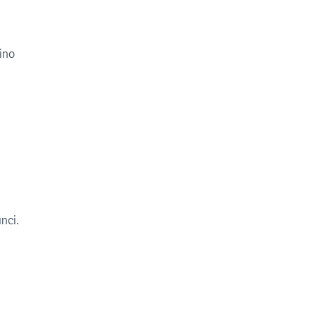
ino
unci.