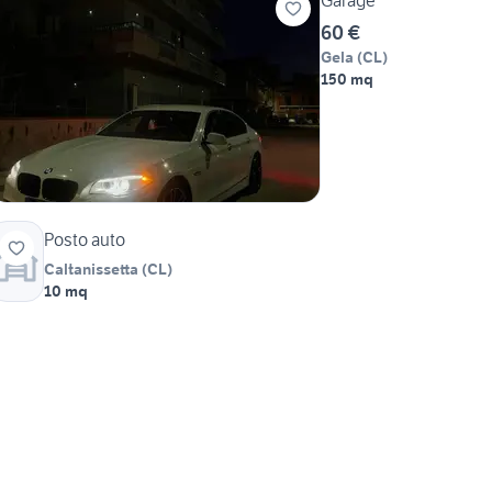
Garage
60 €
Gela
(
CL
)
150 mq
Posto auto
Caltanissetta
(
CL
)
10 mq