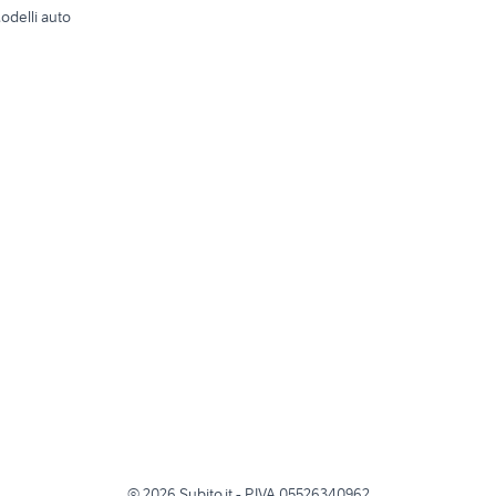
odelli auto
©
2026
Subito.it - P.IVA 05526340962