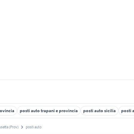
rovincia
posti auto trapani e provincia
posti auto sicilia
posti 
ssetta (Prov)
posti auto