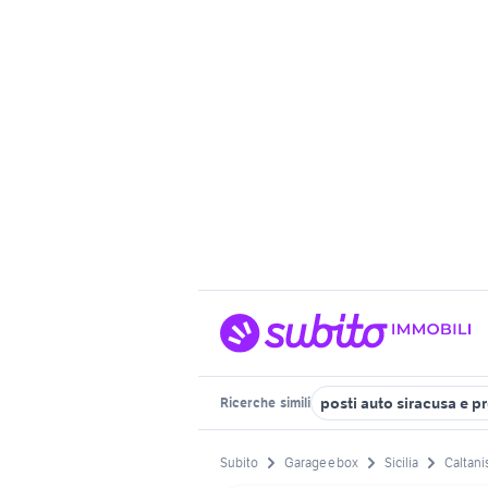
posti auto siracusa e p
Ricerche
simili
Subito
Garage e box
Sicilia
Caltani