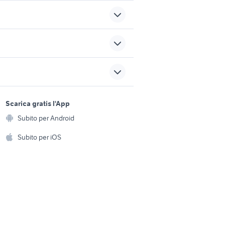
rimessaggio camper vicino a
 provincia
me
i stabia
garage in affitto nettuno
sports e hobby
a
Scarica gratis l'App
Animali
tanissetta
casa vacanza zapponeta
Subito per Android
ento e
garage brescia
Accessori per animali
hi
Subito per iOS
Musica e Film
omestici
Libri e Riviste
e Fai da te
Strumenti Musicali
amento e
ri
Sports
 i bambini
Biciclette