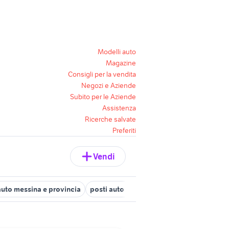
Modelli auto
Magazine
Consigli per la vendita
Negozi e Aziende
Subito per le Aziende
Assistenza
Ricerche salvate
Preferiti
Vendi
auto messina e provincia
posti auto messina
posti auto agrigent