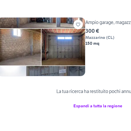
Ampio garage, magazz
300 €
Mazzarino
(
CL
)
150 mq
La tua ricerca ha restituito pochi ann
Espandi a tutta la regione