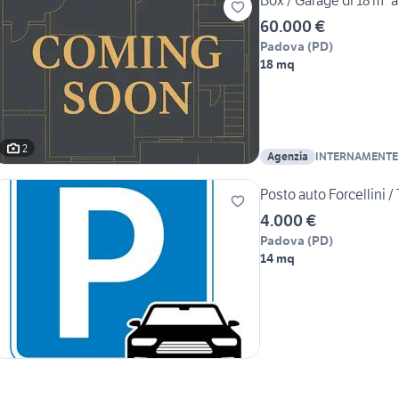
Box / Garage di 18 m² 
60.000 €
Padova
(
PD
)
18 mq
2
Agenzia
INTERNAMENTE
Posto auto Forcellini /
4.000 €
Padova
(
PD
)
14 mq