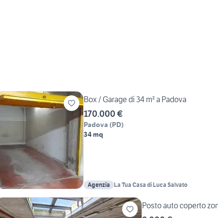
Box / Garage di 34 m² a Padova
170.000 €
Padova
(
PD
)
34 mq
Agenzia
La Tua Casa di Luca Salvato
Posto auto coperto zo