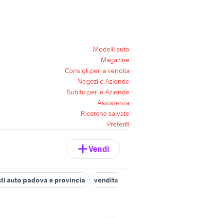
Modelli auto
Magazine
Consigli per la vendita
Negozi e Aziende
Subito per le Aziende
Assistenza
Ricerche salvate
Preferiti
Vendi
ti auto padova e provincia
vendita garage posti auto Venezia
p