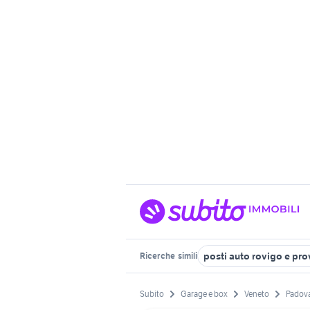
posti auto rovigo e pro
Ricerche
simili
Subito
Garage e box
Veneto
Padova