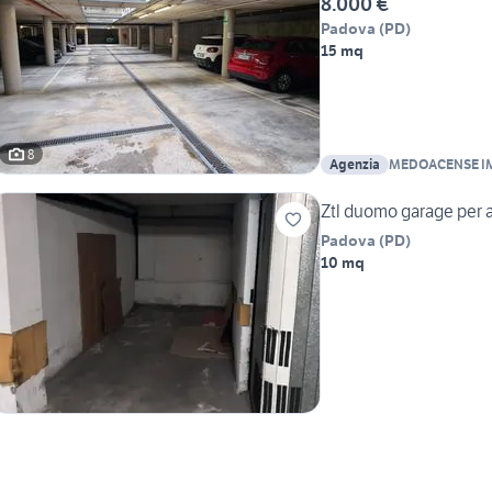
8.000 €
Padova
(
PD
)
15 mq
8
Agenzia
MEDOACENSE IM
SCOTTON CATER
Ztl duomo garage per 
Padova
(
PD
)
10 mq