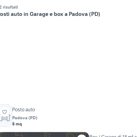
2 risultati
osti auto in Garage e box a Padova (PD)
Posto auto
Padova
(
PD
)
8 mq