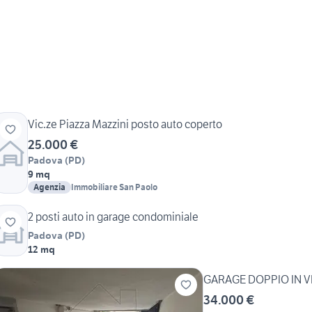
Vic.ze Piazza Mazzini posto auto coperto
25.000 €
Padova
(
PD
)
9 mq
Agenzia
Immobiliare San Paolo
2 posti auto in garage condominiale
Padova
(
PD
)
12 mq
GARAGE DOPPIO IN 
34.000 €