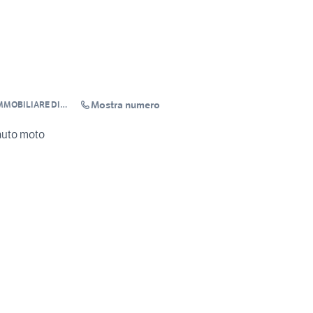
Mostra numero
MOBILIARE DI
INA
auto moto