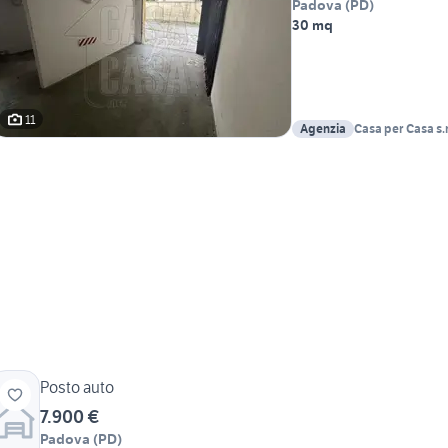
Padova
(
PD
)
30 mq
11
Agenzia
Casa per Casa s.r.
Posto auto
7.900 €
Padova
(
PD
)