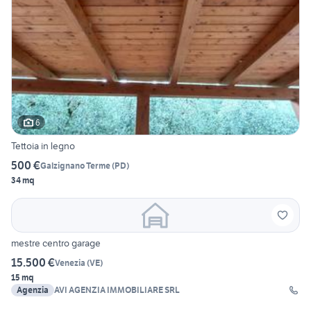
6
Tettoia in legno
500 €
Galzignano Terme
(
PD
)
34 mq
mestre centro garage
15.500 €
Venezia
(
VE
)
15 mq
Agenzia
AVI AGENZIA IMMOBILIARE SRL