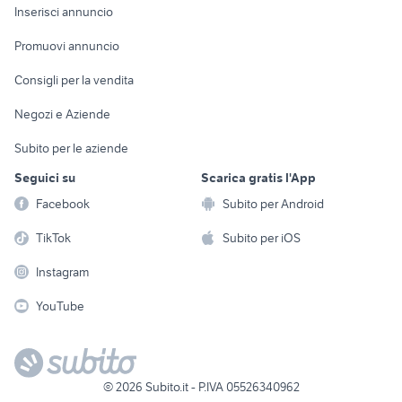
Console e
Accessori per
Casalinghi
Inserisci annuncio
Videogiochi
animali
Elettrodomestici
Promuovi annuncio
Audio/Video
Musica e Film
Giardino e Fai da te
Consigli per la vendita
Fotografia
Libri e Riviste
Abbigliamento e
Negozi e Aziende
Telefonia
Strumenti Musicali
Accessori
Subito per le aziende
Sports
Tutto per i bambini
Seguici su
Scarica gratis l'App
Biciclette
Facebook
Subito per Android
Collezionismo
TikTok
Subito per iOS
Instagram
YouTube
©
2026
Subito.it - P.IVA 05526340962