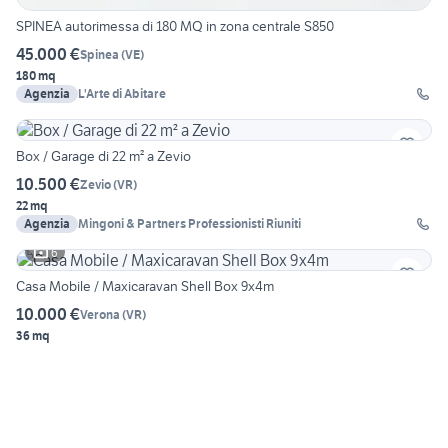
SPINEA autorimessa di 180 MQ in zona centrale S850
45.000 €
Spinea
(
VE
)
180 mq
Agenzia
L'Arte di Abitare
Box / Garage di 22 m² a Zevio
10.500 €
Zevio
(
VR
)
22 mq
Agenzia
Mingoni & Partners Professionisti Riuniti
6
Casa Mobile / Maxicaravan Shell Box 9x4m
10.000 €
Verona
(
VR
)
36 mq