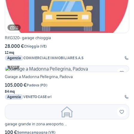
11
Rif.G320- garage chioggia
28.000 €
Chioggia
(
VE
)
12 mq
Agenzia
COMMERCIALE IMMOBILIARE S.A.S
8
Garage a Madonna Pellegrina, Padova
105.000 €
Padova
(
PD
)
84 mq
Agenzia
VENETO CASE srl
garage grande in zona areoporto. ..
100 €
Sommacampagna
(
VR
)