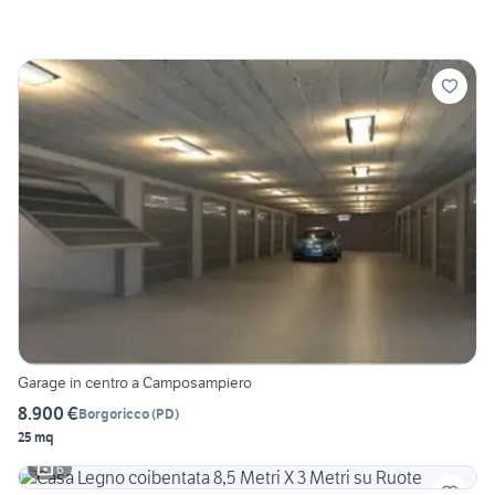
Garage in centro a Camposampiero
8.900 €
Borgoricco
(
PD
)
25 mq
6