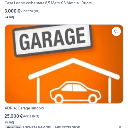
Casa Legno coibentata 8,5 Metri X 3 Metri su Ruote
3.000 €
Vicenza
(
VI
)
24 mq
ADRIA: Garage singolo
25.000 €
Adria
(
RO
)
25 mq
Agenzia
AGENZIA IMMOBILIARE EXCELSIOR