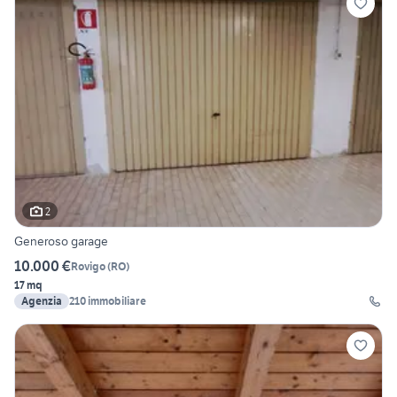
2
Generoso garage
10.000 €
Rovigo
(
RO
)
17 mq
Agenzia
210 immobiliare