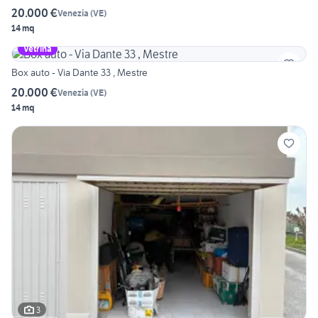
20.000 €
Venezia
(
VE
)
14 mq
Vetrina
Box auto - Via Dante 33 , Mestre
20.000 €
Venezia
(
VE
)
14 mq
3