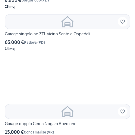
8.900 €
Borgoricco
(
PD
)
25 mq
Garage singolo no ZTL vicino Santo e Ospedali
65.000 €
Padova
(
PD
)
14 mq
Garage doppio Cerea Nogara Bovolone
15.000 €
Concamarise
(
VR
)