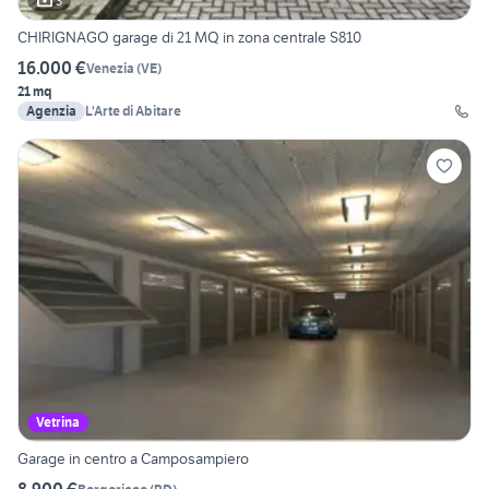
3
CHIRIGNAGO garage di 21 MQ in zona centrale S810
16.000 €
Venezia
(
VE
)
21 mq
Agenzia
L'Arte di Abitare
Vetrina
Garage in centro a Camposampiero