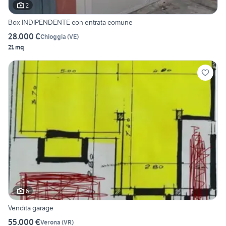
2
Box INDIPENDENTE con entrata comune
28.000 €
Chioggia
(
VE
)
21 mq
6
Vendita garage
55.000 €
Verona
(
VR
)