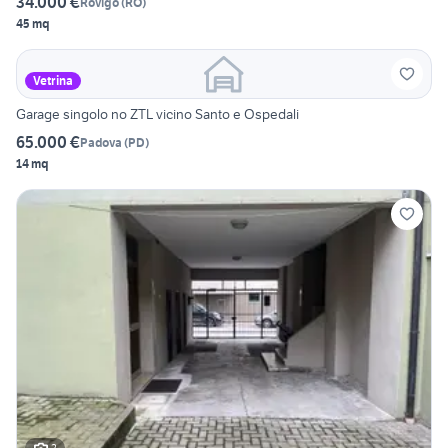
34.000 €
Rovigo
(
RO
)
45 mq
Vetrina
Garage singolo no ZTL vicino Santo e Ospedali
65.000 €
Padova
(
PD
)
14 mq