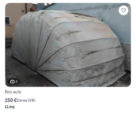
3
Box auto
150 €
Cerea
(
VR
)
11 mq