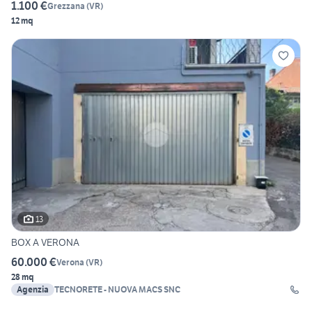
1.100 €
Grezzana
(
VR
)
12 mq
13
BOX A VERONA
60.000 €
Verona
(
VR
)
28 mq
Agenzia
TECNORETE - NUOVA MACS SNC