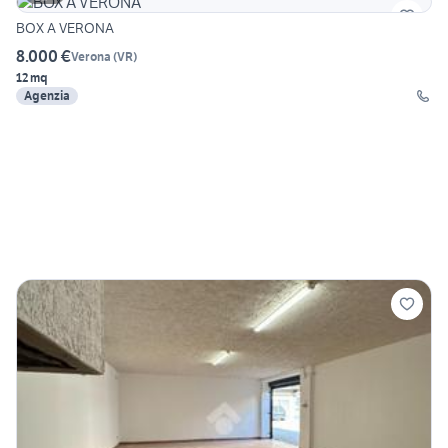
BOX A VERONA
8.000 €
Verona
(
VR
)
12 mq
Agenzia