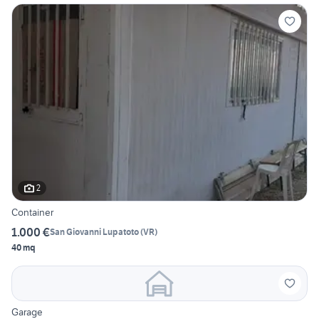
2
Container
1.000 €
San Giovanni Lupatoto
(
VR
)
40 mq
Garage