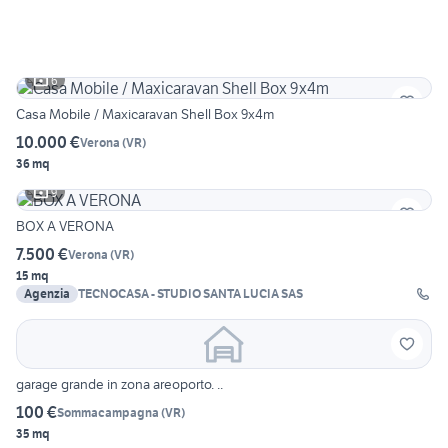
6
Casa Mobile / Maxicaravan Shell Box 9x4m
10.000 €
Verona
(
VR
)
36 mq
9
BOX A VERONA
7.500 €
Verona
(
VR
)
15 mq
Agenzia
TECNOCASA - STUDIO SANTA LUCIA SAS
garage grande in zona areoporto. ..
100 €
Sommacampagna
(
VR
)
35 mq