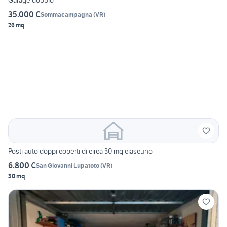
Garage doppio
35.000 €
Sommacampagna
(
VR
)
26 mq
Posti auto doppi coperti di circa 30 mq ciascuno
6.800 €
San Giovanni Lupatoto
(
VR
)
30 mq