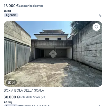
13.000 €
San Bonifacio
(
VR
)
15 mq
Agenzia
10
BOX A ISOLA DELLA SCALA
30.000 €
Isola della Scala
(
VR
)
40 mq