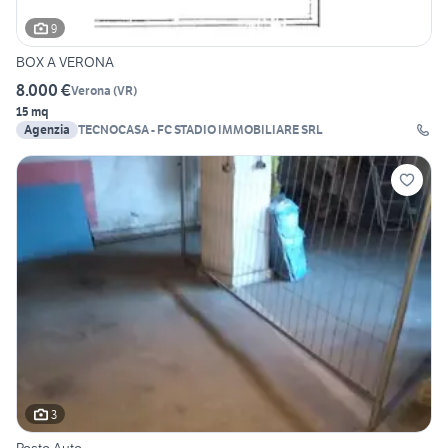
9
BOX A VERONA
8.000 €
Verona
(
VR
)
15 mq
Agenzia
TECNOCASA - FC STADIO IMMOBILIARE SRL
3