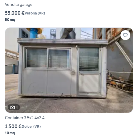
Vendita garage
55.000 €
Verona
(
VR
)
50 mq
4
Container 3.5x2.4x2.4
1.500 €
Dolce'
(
VR
)
10 mq