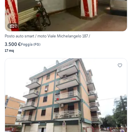
2
Posto auto smart / moto Viale Michelangelo 187 /
3.500 €
Foggia
(
FG
)
17 mq