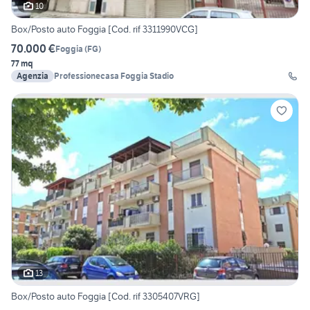
10
Box/Posto auto Foggia [Cod. rif 3311990VCG]
70.000 €
Foggia
(
FG
)
77 mq
Agenzia
Professionecasa Foggia Stadio
13
Box/Posto auto Foggia [Cod. rif 3305407VRG]