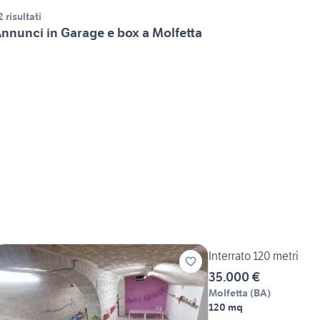
2 risultati
nnunci in Garage e box a Molfetta
Interrato 120 metri
35.000 €
Molfetta
(
BA
)
120 mq