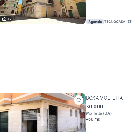
16
Agenzia
TECNOCASA - S
DEI MARTIRI SA
BOX A MOLFETTA
30.000 €
Molfetta
(
BA
)
460 mq