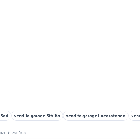
 Bari
vendita garage Bitritto
vendita garage Locorotondo
vend
rov)
Molfetta