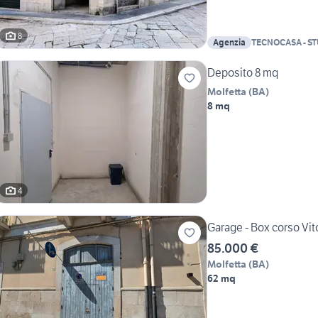
8
Agenzia
TECNOCASA - S
DEI MARTIRI SA
Deposito 8 mq
Molfetta
(
BA
)
8 mq
4
Garage - Box corso Vito
85.000 €
Molfetta
(
BA
)
62 mq