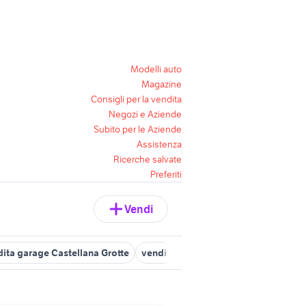
Modelli auto
Magazine
Consigli per la vendita
Negozi e Aziende
Subito per le Aziende
Assistenza
Ricerche salvate
Preferiti
Vendi
ita garage Castellana Grotte
vendita garage Gioia del Colle
pos