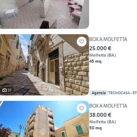
BOX A MOLFETTA
25.000 €
Molfetta
(
BA
)
45 mq
10
Agenzia
TECNOCASA - S
DEI MARTIRI SA
BOX A MOLFETTA
38.000 €
Molfetta
(
BA
)
50 mq