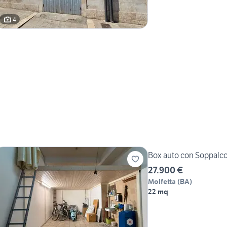
4
Box auto con Soppalc
27.900 €
Molfetta
(
BA
)
22 mq