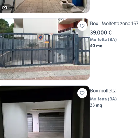
4
Box - Molfetta zona 16
39.000 €
Molfetta
(
BA
)
40 mq
Box molfetta
Molfetta
(
BA
)
23 mq