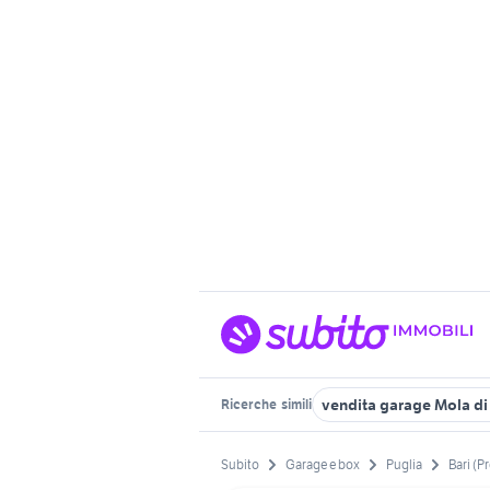
vendita garage Mola di
Ricerche
simili
Subito
Garage e box
Puglia
Bari (P