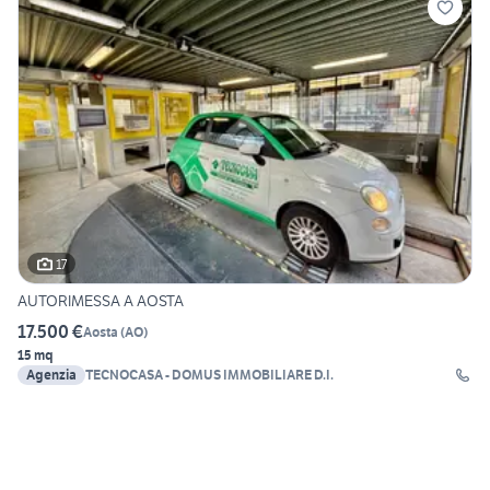
17
AUTORIMESSA A AOSTA
17.500 €
Aosta
(
AO
)
15 mq
Agenzia
TECNOCASA - DOMUS IMMOBILIARE D.I.