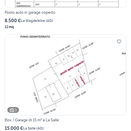
Posto auto in garage coperto
8.500 €
La Magdeleine
(
AO
)
12 mq
3
Box / Garage di 15 m² a La Salle
15.000 €
La Salle
(
AO
)