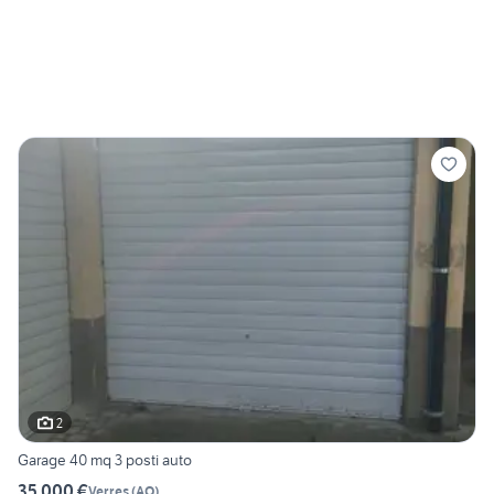
2
Garage 40 mq 3 posti auto
35.000 €
Verres
(
AO
)