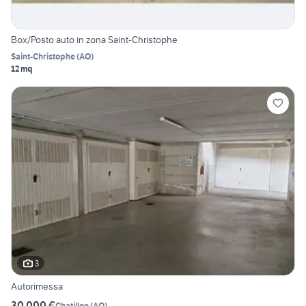
Box/Posto auto in zona Saint-Christophe
Saint-Christophe
(
AO
)
12 mq
3
Autorimessa
30.000 €
Chatillon
(
AO
)