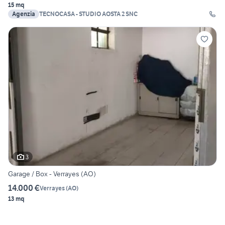
15 mq
Agenzia
TECNOCASA - STUDIO AOSTA 2 SNC
3
Garage / Box - Verrayes (AO)
14.000 €
Verrayes
(
AO
)
13 mq