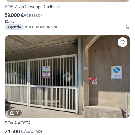
AOSTA via Giuseppe Garibaldi
59.000 €
Aosta
(
AO
)
31 mq
Agenzia
PETITE MAISON SNC
20
BOX A AOSTA
24.500 €
Aosta
(
AO
)