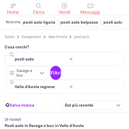
Home
Cerca
Vendi
Messaggi
posti auto liguria
posti auto belpasso
posti auto gr
Ricerche
Subito
Garage e box
Valle d'Aosta
posti auto
Cosa cerchi?
Garage e
Filtri
box
Salva ricerca
Dal più recente
19 risultati
Posti auto in Garage e box in Valle d'Aosta