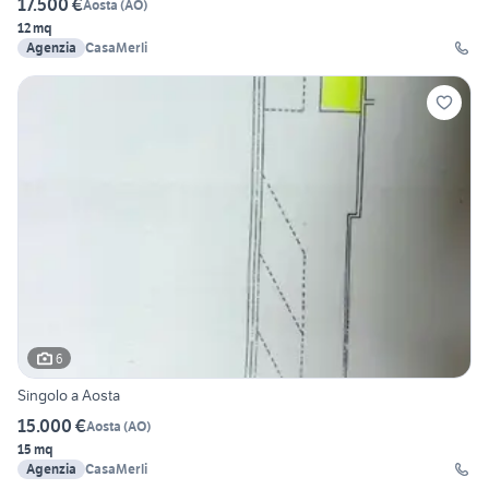
17.500 €
Aosta
(
AO
)
12 mq
Agenzia
CasaMerli
6
Singolo a Aosta
15.000 €
Aosta
(
AO
)
15 mq
Agenzia
CasaMerli