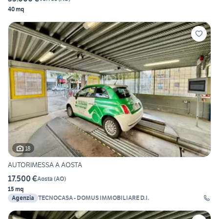
40 mq
18
AUTORIMESSA A AOSTA
17.500 €
Aosta
(
AO
)
15 mq
Agenzia
TECNOCASA - DOMUS IMMOBILIARE D.I.