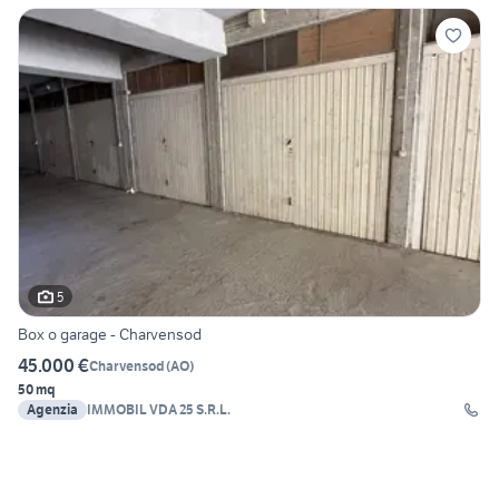
5
Box o garage - Charvensod
45.000 €
Charvensod
(
AO
)
50 mq
Agenzia
IMMOBIL VDA 25 S.R.L.