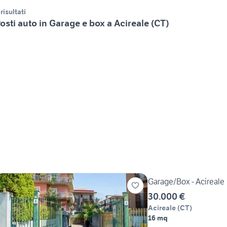
 risultati
osti auto in Garage e box a Acireale (CT)
Garage/Box - Acireale
30.000 €
Acireale
(
CT
)
16 mq