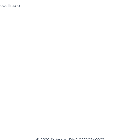
odelli auto
©
2026
Subito.it - P.IVA 05526340962