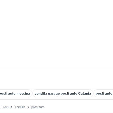
posti auto messina
vendita garage posti auto Catania
posti auto
 (Prov)
Acireale
posti auto