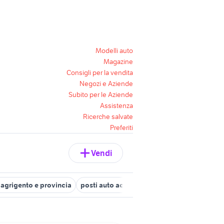
Modelli auto
Magazine
Consigli per la vendita
Negozi e Aziende
Subito per le Aziende
Assistenza
Ricerche salvate
Preferiti
Vendi
 agrigento e provincia
posti auto acireale
posti auto caltanisset