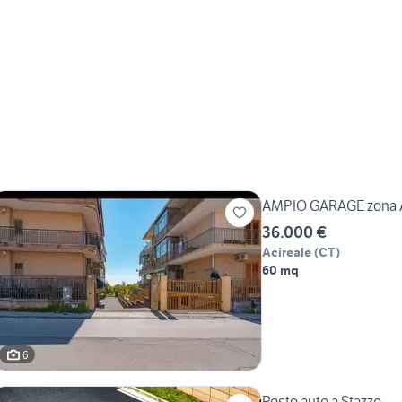
AMPIO GARAGE zona Ac
36.000 €
Acireale
(
CT
)
60 mq
6
Posto auto a Stazzo