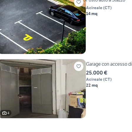
Acireale
(
CT
)
14 mq
Garage con accesso dir
25.000 €
Acireale
(
CT
)
22 mq
4