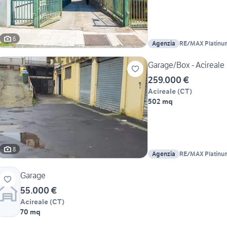
6
Agenzia
RE/MAX Platinu
Garage/Box - Acireale
259.000 €
Acireale
(
CT
)
502 mq
8
Agenzia
RE/MAX Platinu
Garage
55.000 €
Acireale
(
CT
)
70 mq