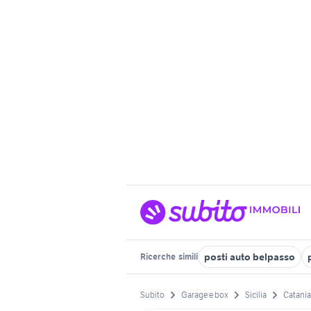
posti auto belpasso
Ricerche
simili
Subito
Garage e box
Sicilia
Catania