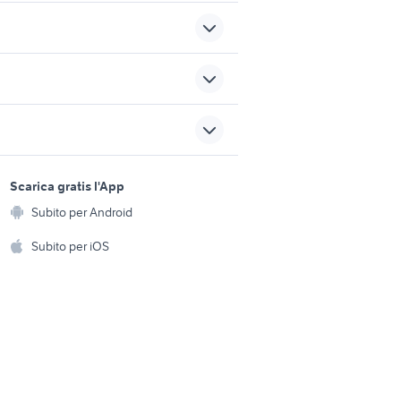
rimessaggio camper vicino a
 provincia
me
toia
garage in affitto nettuno
sports e hobby
a
Scarica gratis l'App
Animali
case in vendita meda
Subito per Android
ento e
Accessori per animali
hi
Subito per iOS
 donna
garage in vendita altamura
Musica e Film
omestici
Libri e Riviste
e Fai da te
Strumenti Musicali
amento e
ri
Sports
 i bambini
Biciclette