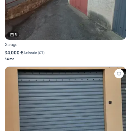
5
Garage
34.000 €
Acireale
(
CT
)
34 mq