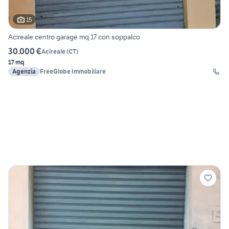
15
Acireale centro garage mq 17 con soppalco
30.000 €
Acireale
(
CT
)
17 mq
Agenzia
FreeGlobe Immobiliare