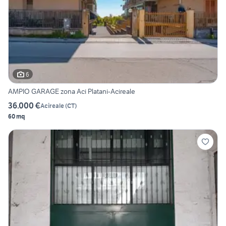
6
AMPIO GARAGE zona Aci Platani-Acireale
36.000 €
Acireale
(
CT
)
60 mq