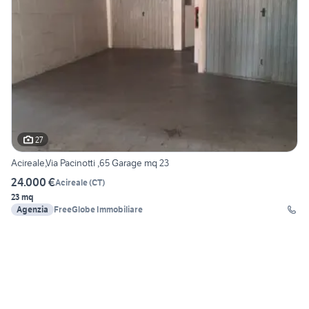
27
Acireale,Via Pacinotti ,65 Garage mq 23
24.000 €
Acireale
(
CT
)
23 mq
Agenzia
FreeGlobe Immobiliare