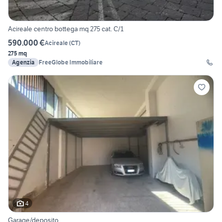
Acireale centro bottega mq 275 cat. C/1
590.000 €
Acireale
(
CT
)
275 mq
Agenzia
FreeGlobe Immobiliare
4
Garage/deposito