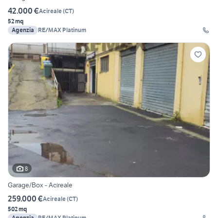
42.000 €
Acireale
(
CT
)
52 mq
Agenzia
RE/MAX Platinum
8
Garage/Box - Acireale
259.000 €
Acireale
(
CT
)
502 mq
Agenzia
RE/MAX Platinum