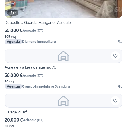
3
Deposito a Guardia Mangano -Acireale
55.000 €
Acireale
(
CT
)
109 mq
Agenzia
Diamond Immobiliare
Acireale via Igea garage mq 70
58.000 €
Acireale
(
CT
)
70 mq
Agenzia
Gruppo Immobiliare Scandura
Garage 20 m²
20.000 €
Acireale
(
CT
)
20 mq