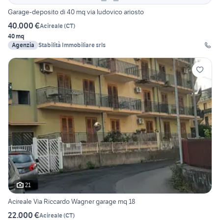
Garage-deposito di 40 mq via ludovico ariosto
40.000 €
Acireale
(
CT
)
40 mq
Agenzia
Stabilità Immobiliare srls
21
Acireale Via Riccardo Wagner garage mq 18
22.000 €
Acireale
(
CT
)