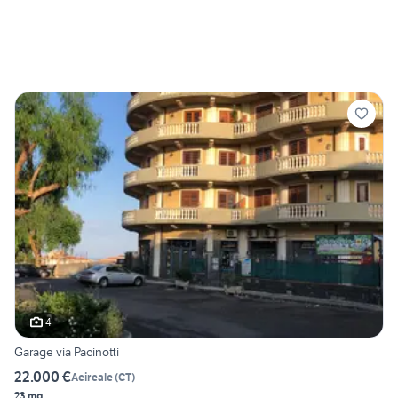
4
Garage via Pacinotti
22.000 €
Acireale
(
CT
)
23 mq