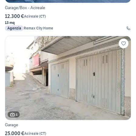
Garage/Box - Acireale
12.300 €
Acireale
(
CT
)
13 mq
Agenzia
Remax City Home
4
Garage
25.000 €
Acireale
(
CT
)