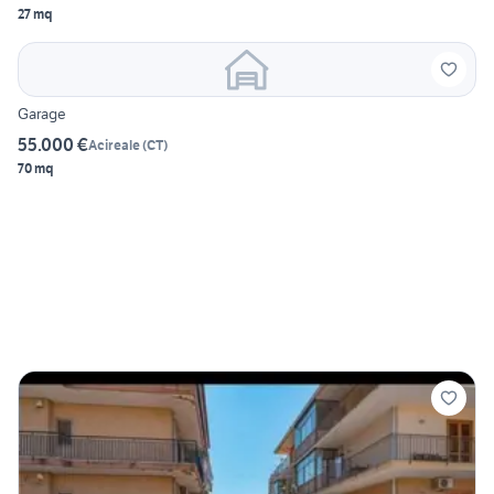
27 mq
Garage
55.000 €
Acireale
(
CT
)
70 mq