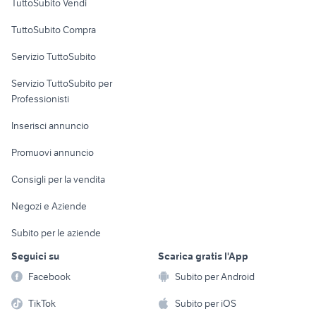
TuttoSubito Vendi
Uffici e Locali
TuttoSubito Compra
commerciali
Servizio TuttoSubito
elettronica
per la casa e la
sports e hobby
Servizio TuttoSubito per
persona
Informatica
Animali
Professionisti
Arredamento e
Console e
Accessori per
Casalinghi
Inserisci annuncio
Videogiochi
animali
Elettrodomestici
Promuovi annuncio
Audio/Video
Musica e Film
Giardino e Fai da te
Consigli per la vendita
Fotografia
Libri e Riviste
Abbigliamento e
Negozi e Aziende
Telefonia
Strumenti Musicali
Accessori
Subito per le aziende
Sports
Tutto per i bambini
Seguici su
Scarica gratis l'App
Biciclette
Facebook
Subito per Android
Collezionismo
TikTok
Subito per iOS