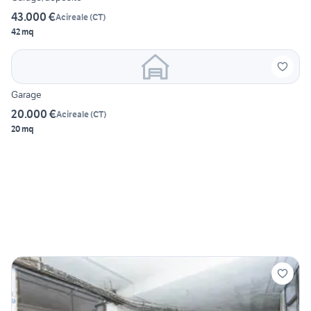
43.000 €
Acireale
(
CT
)
42 mq
Garage
20.000 €
Acireale
(
CT
)
20 mq