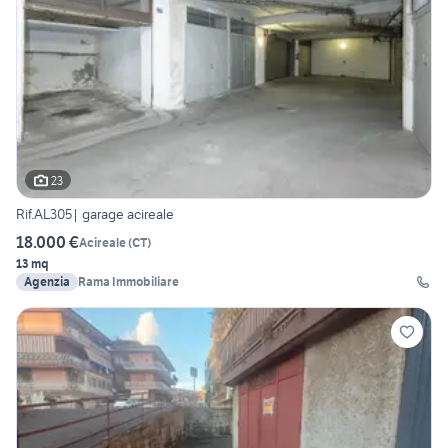
23
Rif.AL305| garage acireale
18.000 €
Acireale
(
CT
)
13 mq
Agenzia
Rama Immobiliare