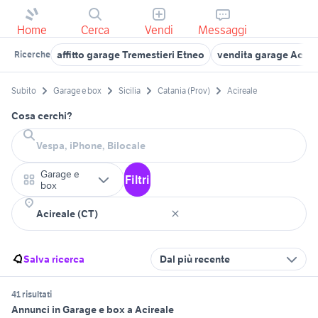
Home
Cerca
Vendi
Messaggi
affitto garage Tremestieri Etneo
vendita garage Aci S
Ricerche
Subito
Garage e box
Sicilia
Catania (Prov)
Acireale
Cosa cerchi?
Garage e
Filtri
box
Salva ricerca
Dal più recente
41 risultati
Annunci in Garage e box a Acireale