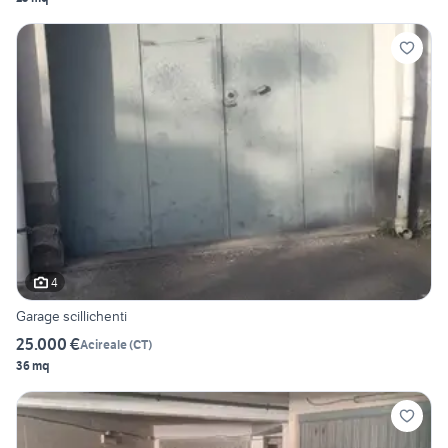
4
Garage scillichenti
25.000 €
Acireale
(
CT
)
36 mq