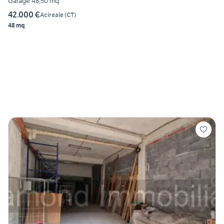
Garage 48,50 mq
42.000 €
Acireale
(
CT
)
48 mq