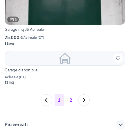
6
Garage mq 36 Acireale
25.000 €
Acireale
(
CT
)
36 mq
Garage disponibile
Acireale
(
CT
)
11 mq
1
2
Più cercati