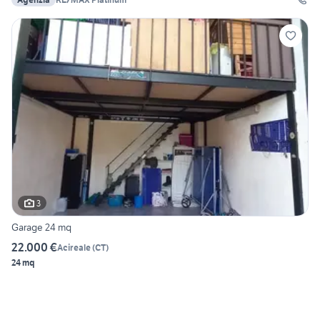
3
Garage 24 mq
22.000 €
Acireale
(
CT
)
24 mq