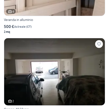
4
Veranda in alluminio
500 €
Acireale
(
CT
)
2 mq
2