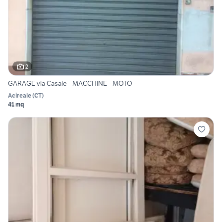
2
GARAGE via Casale - MACCHINE - MOTO -
Acireale
(
CT
)
41 mq