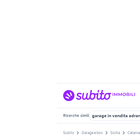
garage in vendita adra
Ricerche
simili
Subito
Garage e box
Sicilia
Catania