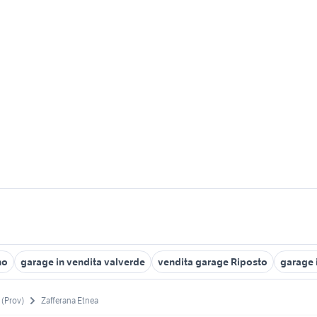
no
garage in vendita valverde
vendita garage Riposto
garage i
 (Prov)
Zafferana Etnea