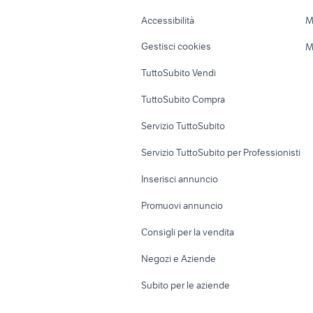
Caravan e Camper
Loft, mansarde 
Accessibilità
M
Veicoli commerciali
Case vacanza
Gestisci cookies
M
Uffici e Locali
TuttoSubito Vendi
commerciali
TuttoSubito Compra
Servizio TuttoSubito
Servizio TuttoSubito per Professionisti
Inserisci annuncio
Promuovi annuncio
Consigli per la vendita
Negozi e Aziende
Subito per le aziende