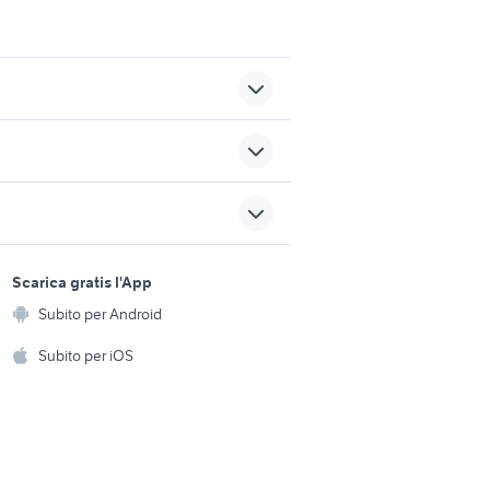
i
affitto garage Mercato San
Severino
no
vendita garage Scafati
sports e hobby
a
Scarica gratis l'App
Animali
bonate
vendita locali Borgoricco
Subito per Android
ento e
Accessori per animali
hi
Subito per iOS
ducati in marche
Musica e Film
omestici
Libri e Riviste
e Fai da te
Strumenti Musicali
amento e