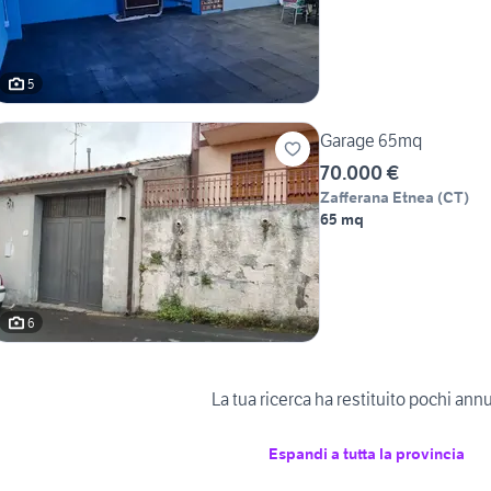
5
Garage 65mq
70.000 €
Zafferana Etnea
(
CT
)
65 mq
6
La tua ricerca ha restituito pochi ann
Espandi a tutta la provincia