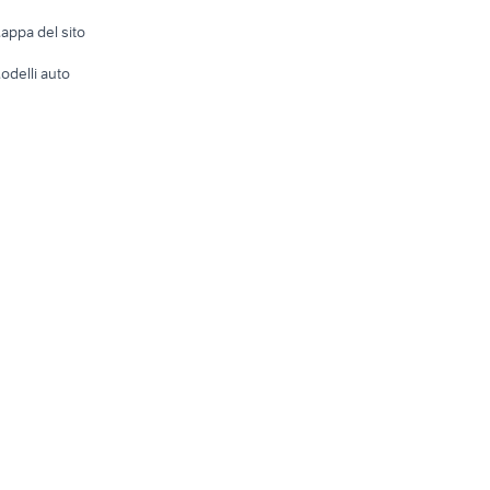
Accesso
e altro
appa del sito
Tutto per
odelli auto