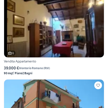
6
Vendita Appartamento
39.000 €
Montorio Romano
(
RM
)
90 mq
1° Piano
2 Bagni