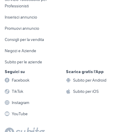
Informatica
Animali
Professionisti
Arredamento e
Console e
Accessori per
Casalinghi
Inserisci annuncio
Videogiochi
animali
Elettrodomestici
Promuovi annuncio
Audio/Video
Musica e Film
Giardino e Fai da te
Consigli per la vendita
Fotografia
Libri e Riviste
Abbigliamento e
Negozi e Aziende
Telefonia
Strumenti Musicali
Accessori
Subito per le aziende
Sports
Tutto per i bambini
Seguici su
Scarica gratis l'App
Biciclette
Facebook
Subito per Android
Collezionismo
TikTok
Subito per iOS
Instagram
YouTube