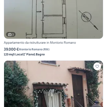
3
Appartamento da ristrutturare in Montorio Romano
39.000 €
Montorio Romano
(
RM
)
120 mq
5 Locali
2° Piano
1 Bagno