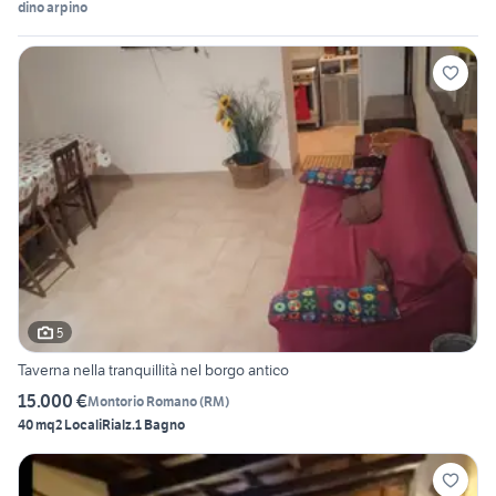
dino arpino
5
Taverna nella tranquillità nel borgo antico
15.000 €
Montorio Romano
(
RM
)
40 mq
2 Locali
Rialz.
1 Bagno