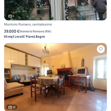
6
Montorio Romano, centralissimo
39.000 €
Montorio Romano
(
RM
)
60 mq
3 Locali
1° Piano
1 Bagno
18