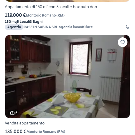
Appartamento di 150 m² con 5 locali e box auto dop
119.000 €
Montorio Romano
(
RM
)
150 mq
5 Locali
3 Bagni
Agenzia
CASE IN SABINA SRL agenzia immobiliare
6
Vendita appartamento
135.000 €
Montorio Romano
(
RM
)