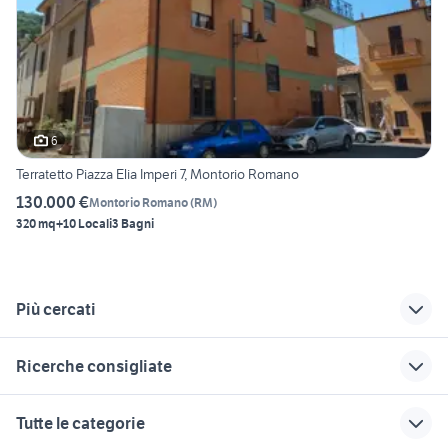
6
Terratetto Piazza Elia Imperi 7, Montorio Romano
130.000 €
Montorio Romano
(
RM
)
320 mq
+10 Locali
3 Bagni
Più cercati
Correlati
Richerche simili
Suggerimenti
Ricerche consigliate
appartamenti zona
vendita
vendita
parioli roma
appartamenti fiuggi
appartamenti Cellere
case in affitto pompei
case in vendita casalgrande
Tutte le categorie
Lazio
affitto roma monti
vendita
bilocali vicenza
case in vendita gallipoli