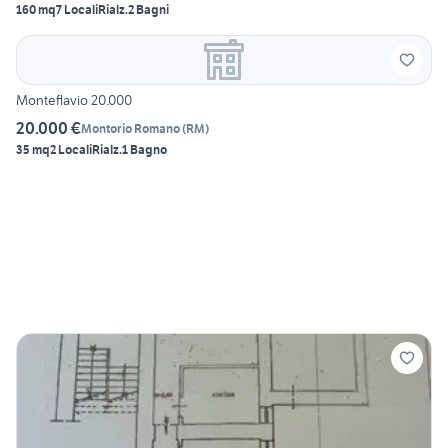
160 mq
7 Locali
Rialz.
2 Bagni
Monteflavio 20.000
20.000 €
Montorio Romano
(
RM
)
35 mq
2 Locali
Rialz.
1 Bagno