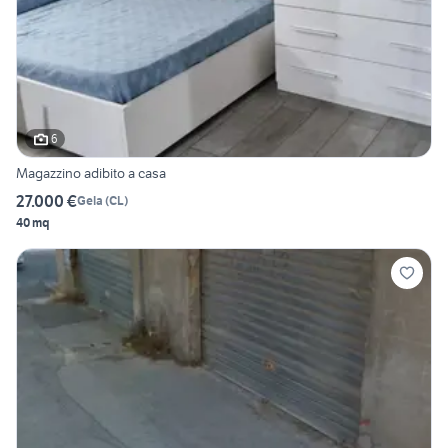
6
Magazzino adibito a casa
27.000 €
Gela
(
CL
)
40 mq