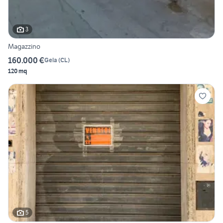
3
Magazzino
160.000 €
Gela
(
CL
)
120 mq
5