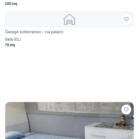
100 mq
Garage sotterraneo - via palazzi
Gela
(
CL
)
70 mq