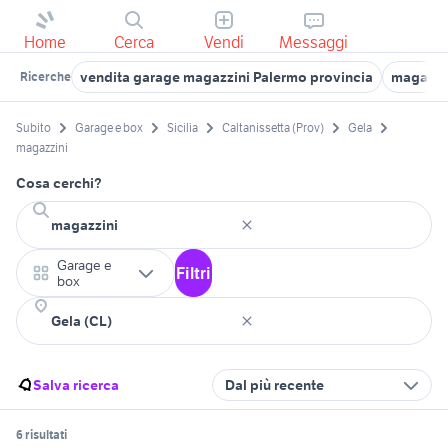
Home
Cerca
Vendi
Messaggi
vendita garage magazzini Palermo provincia
magazzin
Ricerche
Subito
Garage e box
Sicilia
Caltanissetta (Prov)
Gela
magazzini
Cosa cerchi?
Garage e
Filtri
box
Salva ricerca
Dal più recente
6 risultati